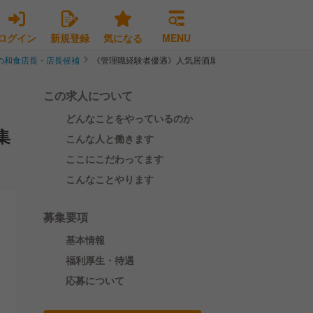
ログイン
新規登録
気になる
MENU
の和食店長・店長候補
《管理職経験者優遇》人気居酒屋ブランドの姉妹店で店長
この求人について
どんなことをやっているのか
集
こんな人と働きます
ここにこだわってます
こんなことやります
募集要項
基本情報
福利厚生・待遇
応募について