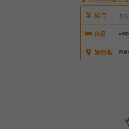
給与
月収
休日
■年
■夏
ッシ
勤務地
東京
ずつ
者2