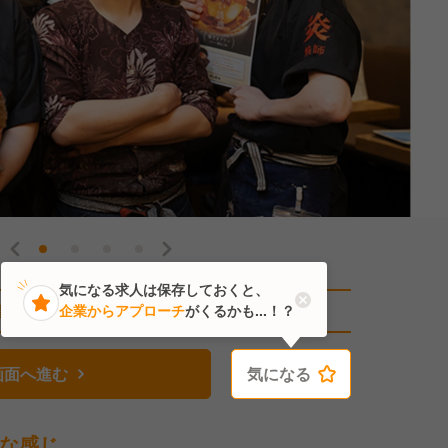
気になる求人は保存しておくと、
直近4人がこの求人を検討中
企業からアプローチ
がくるかも...！？
画面へ進む
気になる
気になる
な感じ。