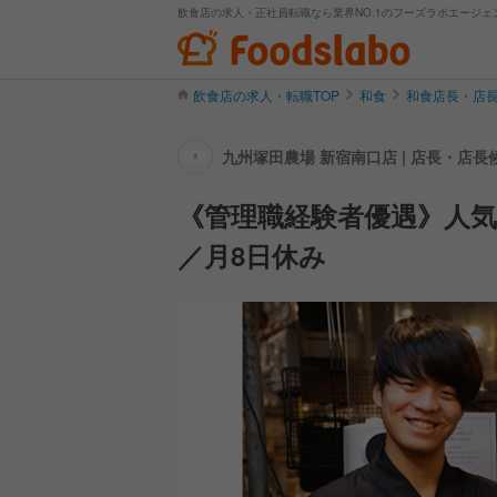
飲食店の求人・正社員転職なら業界NO.1のフーズラボエージェ
飲食店の求人・転職TOP
和食
和食店長・店
九州塚田農場 新宿南口店 | 店長・店
《管理職経験者優遇》人
／月8日休み