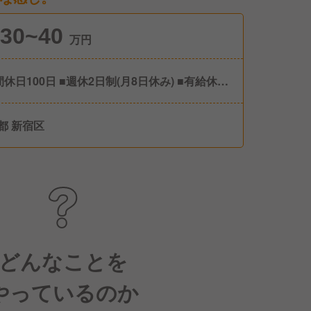
30~40
万円
間休日100日 ■週休2日制(月8日休み) ■有給休暇
季休暇 ■冬季休暇 ■GW休暇 ■慶弔休暇 ■リフレ
ュ休暇(年間4日付与/上期・下期でそれぞれ2日
都 新宿区
取得OK) ■産休・育休あり(男性の育児休業取得
0名以上の実績あり)
どんなことを
やっているのか