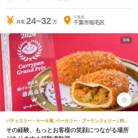
千葉県
24~32
千葉市稲毛区
月収
1
/
4
パティスリー・ケーキ屋, ベーカリー・ブーランジェリー | 料理長・料理長候補 | ピーターパン ピーターパン 小麦の郷店（鎌ヶ谷）
その経験、もっとお客様の笑顔につながる場所