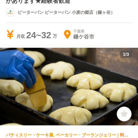
があります★経験者歓迎
ピーターパン ピーターパン 小麦の郷店（鎌ヶ谷）
千葉県
24~32
鎌ケ谷市
月収
1
/
3
パティスリー・ケーキ屋, ベーカリー・ブーランジェリー | 料理長・料理長候補 | ピーターパン ピーターパン奏の杜店（津田沼）