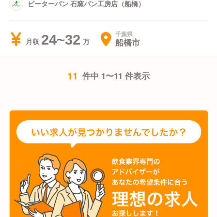
ピーターパン 石窯パン工房店（船橋）
千葉県
24~32
船橋市
月収
11
件中 1〜11 件表示