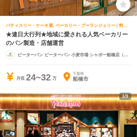
パティスリー・ケーキ屋, ベーカリー・ブーランジェリー | 料理長・料理長候補 | ピーターパン ピーターパン 小麦市場 シャポー船橋店（改札外）
★連日大行列★地域に愛される人気ベーカリー
のパン製造・店舗運営
ピーターパン ピーターパン 小麦市場 シャポー船橋店（改
札外）
千葉県
24~32
船橋市
月収
1
/
3