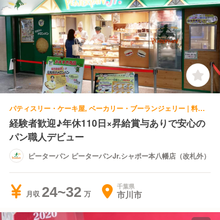
パティスリー・ケーキ屋, ベーカリー・ブーランジェリー | 料理長・料理長候補 | ピーターパン ピーターパンJr.シャポー本八幡店（改札外）
経験者歓迎♪年休110日×昇給賞与ありで安心の
パン職人デビュー
ピーターパン ピーターパンJr.シャポー本八幡店（改札外）
千葉県
24~32
市川市
月収