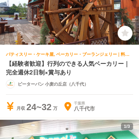
パティスリー・ケーキ屋, ベーカリー・ブーランジェリー | 料理長・料理長候補 | ピーターパン 小麦の丘店（八千代）
【経験者歓迎】行列のできる人気ベーカリー｜
完全週休2日制×賞与あり
ピーターパン 小麦の丘店（八千代）
千葉県
24~32
八千代市
月収
1
/
3