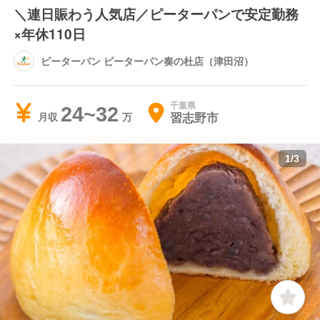
＼連日賑わう人気店／ピーターパンで安定勤務
×年休110日
ピーターパン ピーターパン奏の杜店（津田沼）
千葉県
24~32
習志野市
月収
1
/
3