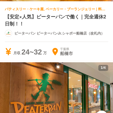
パティスリー・ケーキ屋, ベーカリー・ブーランジェリー | 料理長・料理長候補 | ピーターパン ピーターパンJr.シャポー船橋店（改札内）
【安定×人気】ピーターパンで働く｜完全週休2
日制！！
ピーターパン ピーターパンJr.シャポー船橋店（改札内）
千葉県
24~32
船橋市
月収
1
/
4