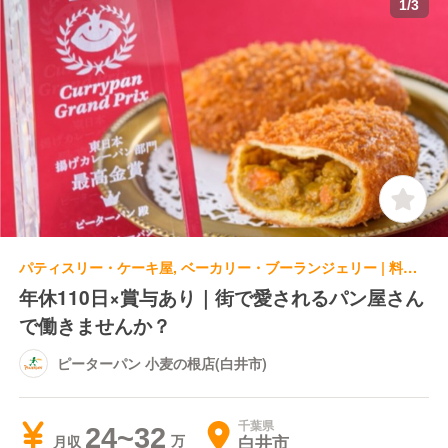
1
/
3
パティスリー・ケーキ屋, ベーカリー・ブーランジェリー | 料理長・料理長候補 | ピーターパン 小麦の根店(白井市)
年休110日×賞与あり｜街で愛されるパン屋さん
で働きませんか？
ピーターパン 小麦の根店(白井市)
千葉県
24~32
白井市
月収