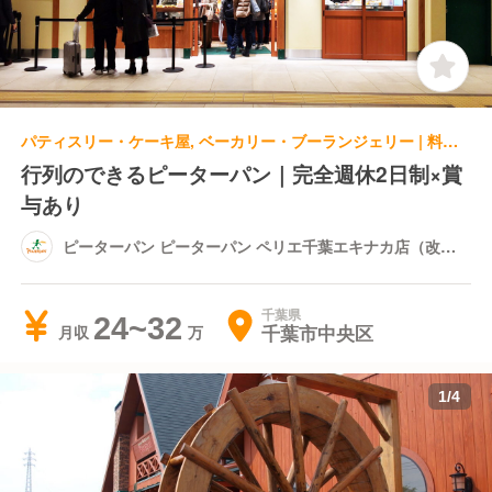
パティスリー・ケーキ屋, ベーカリー・ブーランジェリー | 料理長・料理長候補 | ピーターパン ピーターパン ペリエ千葉エキナカ店（改札内）
行列のできるピーターパン｜完全週休2日制×賞
与あり
ピーターパン ピーターパン ペリエ千葉エキナカ店（改札
内）
千葉県
24~32
千葉市中央区
月収
1
/
4