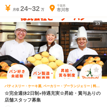
千葉県
24~32
市川市
月収
1
/
3
パティスリー・ケーキ屋, ベーカリー・ブーランジェリー | 料理長・料理長候補 | ピーターパン 石窯パン工房店（船橋）
☆完全週休2日制×待遇充実☆昇給・賞与ありの
店舗スタッフ募集