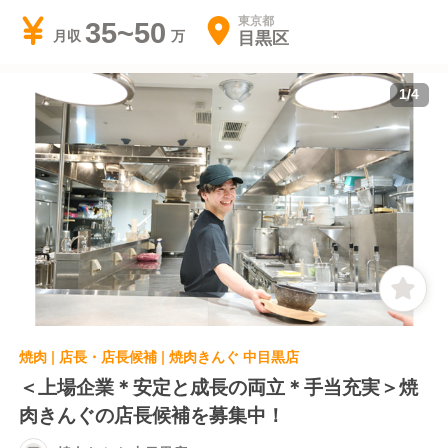
東京都
35~50
目黒区
月収
1
/
4
焼肉 | 店長・店長候補 | 焼肉きんぐ 中目黒店
＜上場企業＊安定と成長の両立＊手当充実＞焼
肉きんぐの店長候補を募集中！