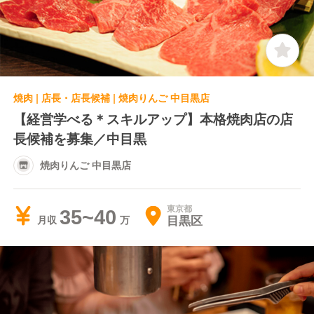
焼肉 | 店長・店長候補 | 焼肉りんご 中目黒店
【経営学べる＊スキルアップ】本格焼肉店の店
長候補を募集／中目黒
焼肉りんご 中目黒店
東京都
35~40
目黒区
月収