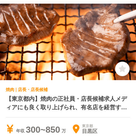
焼肉 | 店長・店長候補
【東京都内】焼肉の正社員・店長候補求人メデ
ィアにも良く取り上げられ、有名店を経営する
企業です。高給与、月9休み以上、独立・各種
資格取得制度、引越サポート、研修制度など遇
東京都
300~850
目黒区
年収
面が非常に充実していています。