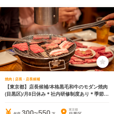
焼肉 | 店長・店長候補
【東京都】店長候補/本格黒毛和牛のモダン焼肉
(目黒区)/月8日休み＊社内研修制度あり＊季節休
あり
東京都
300~550
目黒区
年収