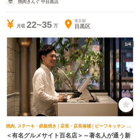
焼肉きんぐ 中目黒店
東京都
22~35
目黒区
月収
1
/
4
焼肉, ステーキ・鉄板焼き | 店長・店長候補 | ビーフキッチン 中目黒本店
＜有名グルメサイト百名店＞～著名人が通う新