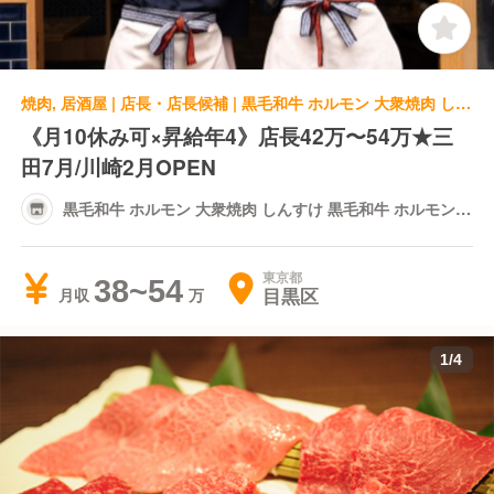
焼肉, 居酒屋 | 店長・店長候補 | 黒毛和牛 ホルモン 大衆焼肉 しんすけ 黒毛和牛 ホルモン 大衆焼肉 しんすけ 不動前新店
《月10休み可×昇給年4》店長42万〜54万★三
田7月/川崎2月OPEN
黒毛和牛 ホルモン 大衆焼肉 しんすけ 黒毛和牛 ホルモン
大衆焼肉 しんすけ 不動前新店
東京都
38~54
目黒区
月収
1
/
4