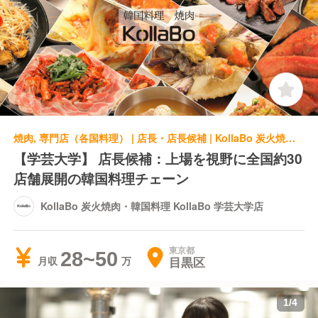
焼肉, 専門店（各国料理） | 店長・店長候補 | KollaBo 炭火焼肉・韓国料理 KollaBo 学芸大学店
【学芸大学】 店長候補：上場を視野に全国約30
店舗展開の韓国料理チェーン
KollaBo 炭火焼肉・韓国料理 KollaBo 学芸大学店
東京都
28~50
目黒区
月収
1
/
4