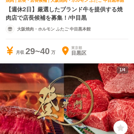
焼肉 | 店長・店長候補 | 大阪焼肉・ホルモン ふたご 中目黒本館
【週休2日】厳選したブランド牛を提供する焼
肉店で店長候補を募集！/中目黒
大阪焼肉・ホルモン ふたご 中目黒本館
東京都
29~40
目黒区
月収
1
/
4