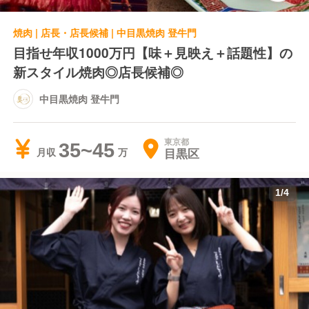
焼肉 | 店長・店長候補 | 中目黒焼肉 登牛門
目指せ年収1000万円【味＋見映え＋話題性】の
新スタイル焼肉◎店長候補◎
中目黒焼肉 登牛門
東京都
35~45
目黒区
月収
1
/
4