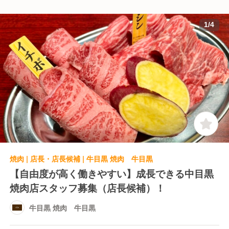
1
/
4
焼肉 | 店長・店長候補 | 牛目黒 焼肉 牛目黒
【自由度が高く働きやすい】成長できる中目黒
焼肉店スタッフ募集（店長候補）！
牛目黒 焼肉 牛目黒