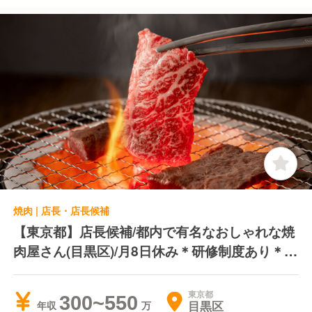
焼肉 | 店長・店長候補
【東京都】店長候補/都内で有名なおしゃれな焼
肉屋さん(目黒区)/月8日休み＊研修制度あり＊平
日ディナー営業のみ
東京都
300~550
目黒区
年収