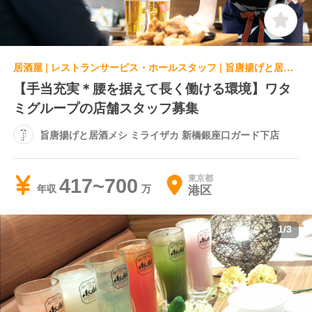
居酒屋 | レストランサービス・ホールスタッフ | 旨唐揚げと居酒メシ ミライザカ 新橋銀座口ガード下店
【手当充実＊腰を据えて長く働ける環境】ワタ
ミグループの店舗スタッフ募集
旨唐揚げと居酒メシ ミライザカ 新橋銀座口ガード下店
東京都
417~700
港区
年収
1
/
3