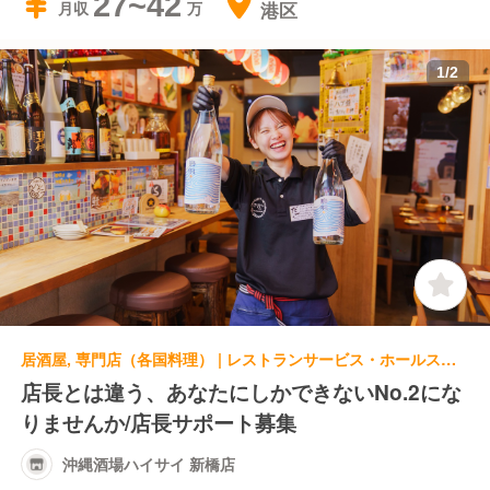
27~42
港区
月収
1
/
2
居酒屋, 専門店（各国料理） | レストランサービス・ホールスタッフ | 沖縄酒場ハイサイ 新橋店
店長とは違う、あなたにしかできないNo.2にな
りませんか/店長サポート募集
沖縄酒場ハイサイ 新橋店