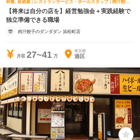
和食, 居酒屋 | レストランサービス・ホールスタッフ | 肉汁餃子のダンダダン 浜松町店
【将来は自分の店を】経営勉強会＋実践経験で
独立準備できる職場
肉汁餃子のダンダダン 浜松町店
東京都
27~41
港区
月収