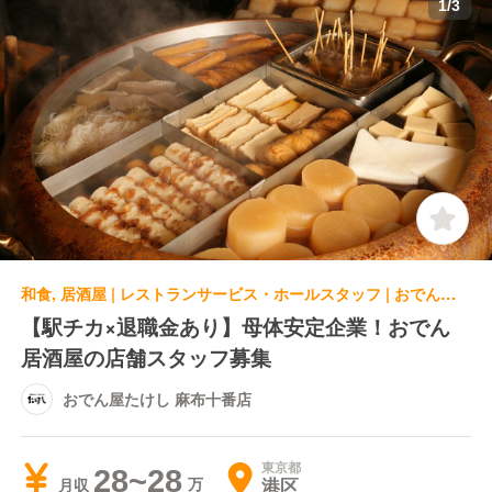
1
/
3
和食, 居酒屋 | レストランサービス・ホールスタッフ | おでん屋たけし 麻布十番店
【駅チカ×退職金あり】母体安定企業！おでん
居酒屋の店舗スタッフ募集
おでん屋たけし 麻布十番店
東京都
28~28
港区
月収