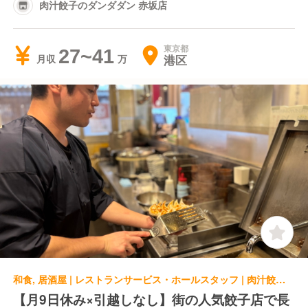
肉汁餃子のダンダダン 赤坂店
東京都
27~41
港区
月収
和食, 居酒屋 | レストランサービス・ホールスタッフ | 肉汁餃子のダンダダン 田町店
【月9日休み×引越しなし】街の人気餃子店で長