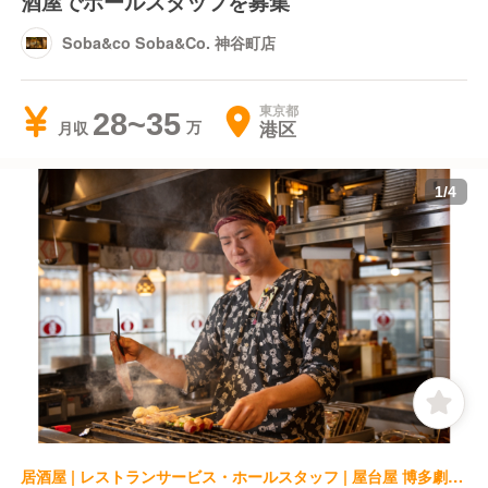
酒屋でホールスタッフを募集
Soba&co Soba&Co. 神谷町店
東京都
28~35
港区
月収
1
/
4
居酒屋 | レストランサービス・ホールスタッフ | 屋台屋 博多劇場 新橋3号店