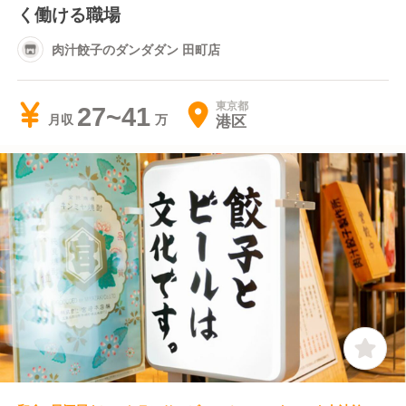
く働ける職場
肉汁餃子のダンダダン 田町店
東京都
27~41
港区
月収