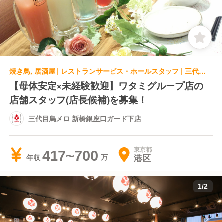
焼き鳥, 居酒屋 | レストランサービス・ホールスタッフ | 三代目鳥メロ 新橋銀座口ガード下店
【母体安定×未経験歓迎】ワタミグループ店の
店舗スタッフ(店長候補)を募集！
三代目鳥メロ 新橋銀座口ガード下店
東京都
417~700
港区
年収
1
/
2