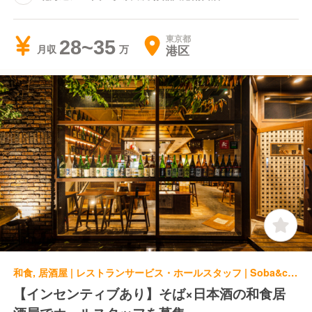
東京都
28~35
港区
月収
和食, 居酒屋 | レストランサービス・ホールスタッフ | Soba&co Soba&Co. 神谷町店
【インセンティブあり】そば×日本酒の和食居