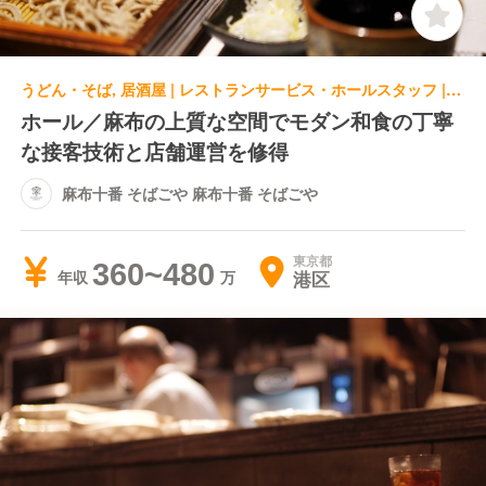
うどん・そば, 居酒屋 | レストランサービス・ホールスタッフ | 麻布十番 そばごや 麻布十番 そばごや
ホール／麻布の上質な空間でモダン和食の丁寧
な接客技術と店舗運営を修得
麻布十番 そばごや 麻布十番 そばごや
東京都
360~480
港区
年収