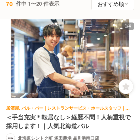
70
件中 1〜20 件表示
1
/
4
居酒屋, バル・バー | レストランサービス・ホールスタッフ | 北海道シントク町 塚田農場 品川港南口店
＜手当充実＊転居なし＞経歴不問！人柄重視で
採用します！｜人気北海道バル
北海道シントク町 塚田農場 品川港南口店