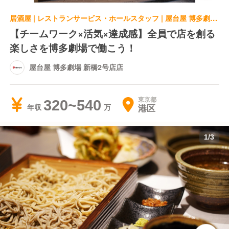
居酒屋 | レストランサービス・ホールスタッフ | 屋台屋 博多劇場 新橋2号店店
【チームワーク×活気×達成感】全員で店を創る
楽しさを博多劇場で働こう！
屋台屋 博多劇場 新橋2号店店
東京都
320~540
港区
年収
1
/
3