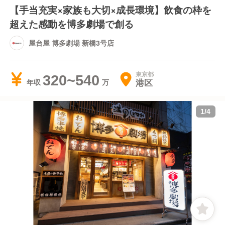
【手当充実×家族も大切×成長環境】飲食の枠を
超えた感動を博多劇場で創る
屋台屋 博多劇場 新橋3号店
東京都
320~540
港区
年収
1
/
4