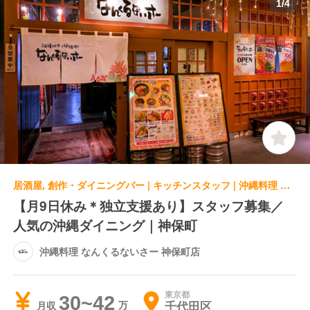
1
/
4
居酒屋, 創作・ダイニングバー | キッチンスタッフ | 沖縄料理 なんくるないさー 神保町店
【月9日休み＊独立支援あり】スタッフ募集／
人気の沖縄ダイニング｜神保町
沖縄料理 なんくるないさー 神保町店
東京都
30~42
千代田区
月収