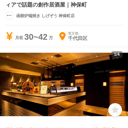
ィアで話題の創作居酒屋｜神保町
函館炉端焼き しげぞう 神保町店
東京都
30~42
千代田区
月収
1
/
4