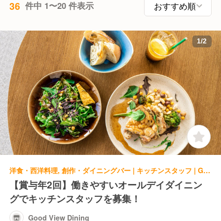
36
件中 1〜20 件表示
1
/
2
洋食・西洋料理, 創作・ダイニングバー | キッチンスタッフ | Good View Dining
【賞与年2回】働きやすいオールデイダイニン
グでキッチンスタッフを募集！
Good View Dining