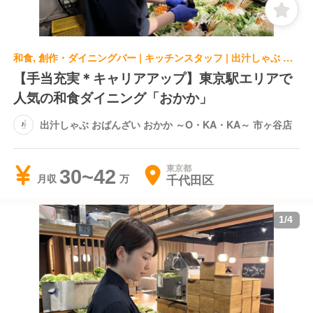
和食, 創作・ダイニングバー | キッチンスタッフ | 出汁しゃぶ おばんざい おかか ～O・KA・KA～ 市ヶ谷店
【手当充実＊キャリアアップ】東京駅エリアで
人気の和食ダイニング「おかか」
出汁しゃぶ おばんざい おかか ～O・KA・KA～ 市ヶ谷店
東京都
30~42
千代田区
月収
1
/
4