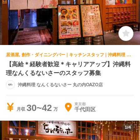
居酒屋, 創作・ダイニングバー | キッチンスタッフ | 沖縄料理 なんくるないさー 丸の内OAZO店
【高給＊経験者歓迎＊キャリアアップ】沖縄料
理なんくるないさーのスタッフ募集
沖縄料理 なんくるないさー 丸の内OAZO店
東京都
30~42
千代田区
月収
1
/
4