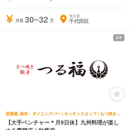
東京都
30~32
千代田区
月収
1
/
4
居酒屋, 創作・ダイニングバー | キッチンスタッフ | もつ焼き 餃子 つる福 ヨドバシAkiba店
【大手ベンチャー＊月9日休】九州料理が楽し