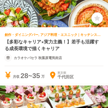
創作・ダイニングバー, アジア料理・エスニック | キッチンスタッフ | カラオケパセラ 秋葉原電気街店
【多彩なキャリア×実力主義！】若手も活躍す
る成長環境で描くキャリア
カラオケパセラ 秋葉原電気街店
東京都
28~35
千代田区
月収
1
/
4