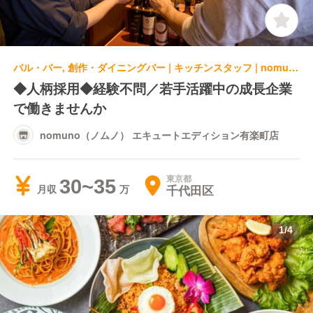
バル・バー, 創作・ダイニングバー | キッチンスタッフ | nomuno（ノムノ） エキュートエディション有楽町店
◆人柄採用◆経験不問／若手活躍中の成長企業
で働きませんか
nomuno（ノムノ） エキュートエディション有楽町店
東京都
30~35
千代田区
月収
1
/
4