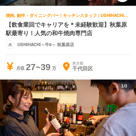
焼肉, 創作・ダイニングバー | キッチンスタッフ | USHIHACHI～牛8～ 秋葉原店
【飲食業回でキャリアを＊未経験歓迎】秋葉原
駅最寄り！人気の和牛焼肉専門店
USHIHACHI～牛8～ 秋葉原店
東京都
27~39
千代田区
月収
1
/
3