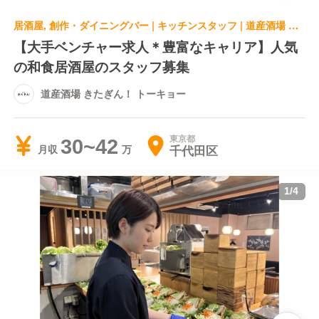
居酒屋, 創作・ダイニングバー | キッチンスタッフ | 道産酒場 きたぎん！ トーキョー
【大手ベンチャー求人＊豊富なキャリア】人気
の和食居酒屋のスタッフ募集
道産酒場 きたぎん！ トーキョー
東京都
30~42
千代田区
月収
1
/
4