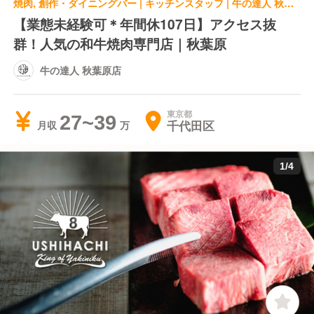
焼肉, 創作・ダイニングバー | キッチンスタッフ | 牛の達人 秋葉原店
【業態未経験可＊年間休107日】アクセス抜
群！人気の和牛焼肉専門店｜秋葉原
牛の達人 秋葉原店
東京都
27~39
千代田区
月収
1
/
4