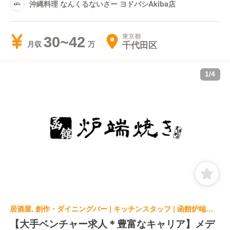
沖縄料理 なんくるないさー ヨドバシAkiba店
東京都
30~42
千代田区
月収
1
/
4
居酒屋, 創作・ダイニングバー | キッチンスタッフ | 函館炉端焼き しげぞう 神保町店
【大手ベンチャー求人＊豊富なキャリア】メデ