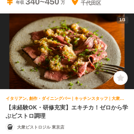
340~450
千代田区
年収
1
/
3
イタリアン, 創作・ダイニングバー | キッチンスタッフ | 大衆ビストロジル 東京店
【未経験OK・研修充実】エキチカ！ゼロから学
ぶビストロ調理
大衆ビストロジル 東京店