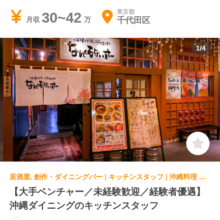
東京都
30~42
千代田区
月収
1
/
4
居酒屋, 創作・ダイニングバー | キッチンスタッフ | 沖縄料理 なんくるないさー ヨドバシAkiba店
【大手ベンチャー／未経験歓迎／経験者優遇】
沖縄ダイニングのキッチンスタッフ