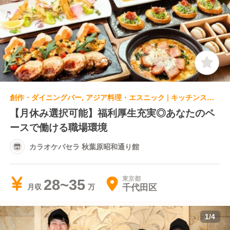
創作・ダイニングバー, アジア料理・エスニック | キッチンスタッフ | カラオケパセラ 秋葉原昭和通り館
【月休み選択可能】福利厚生充実◎あなたのペ
ースで働ける職場環境
カラオケパセラ 秋葉原昭和通り館
東京都
28~35
千代田区
月収
1
/
4