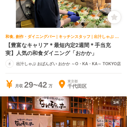
和食, 創作・ダイニングバー | キッチンスタッフ | 出汁しゃぶ おばんざい おかか ～O・KA・KA～ TOKYO店
【豊富なキャリア＊最短内定2週間＊手当充
実】人気の和食ダイニング「おかか」
出汁しゃぶ おばんざい おかか ～O・KA・KA～ TOKYO店
東京都
29~42
千代田区
月収
1
/
4