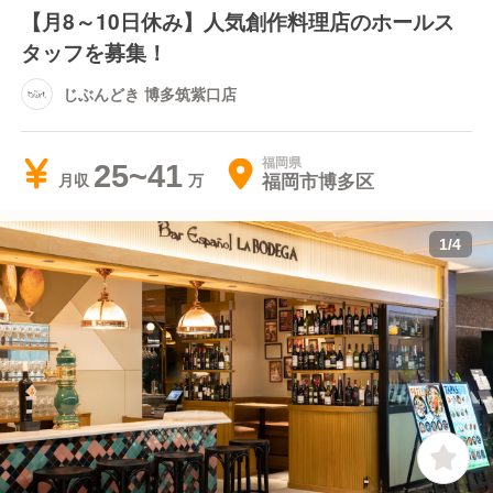
【月8～10日休み】人気創作料理店のホールス
タッフを募集！
じぶんどき 博多筑紫口店
福岡県
25~41
福岡市博多区
月収
1
/
4