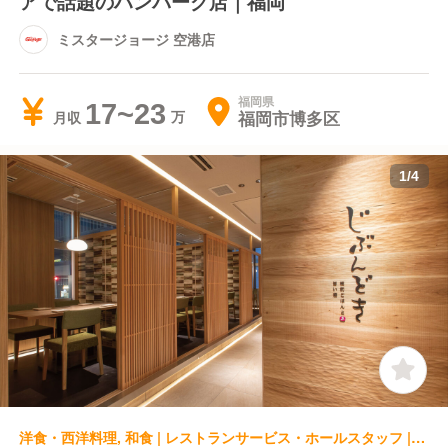
アで話題のハンバーグ店｜福岡
ミスタージョージ 空港店
福岡県
17~23
福岡市博多区
月収
1
/
4
洋食・西洋料理, 和食 | レストランサービス・ホールスタッフ | じぶんどき 博多筑紫口店