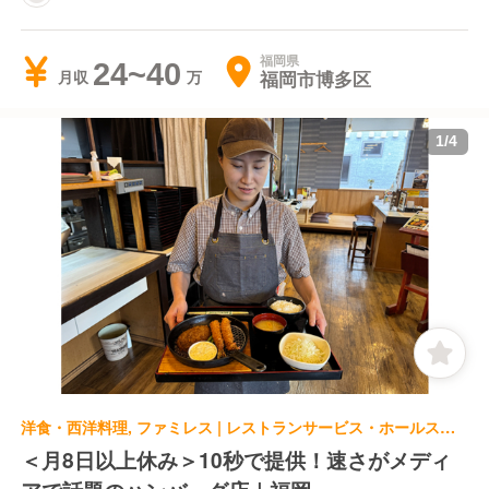
福岡県
24~40
福岡市博多区
月収
1
/
4
洋食・西洋料理, ファミレス | レストランサービス・ホールスタッフ | ミスタージョージ 空港店
＜月8日以上休み＞10秒で提供！速さがメディ