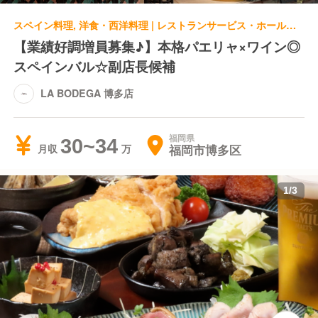
スペイン料理, 洋食・西洋料理 | レストランサービス・ホールスタッフ | LA BODEGA 博多店
【業績好調増員募集♪】本格パエリャ×ワイン◎
スペインバル☆副店長候補
LA BODEGA 博多店
福岡県
30~34
福岡市博多区
月収
1
/
3