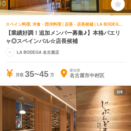
スペイン料理, 洋食・西洋料理 | 店長・店長候補 | LA BODEGA 名古屋店
【業績好調！追加メンバー募集♪】本格パエリ
ャ◎スペインバル☆店長候補
LA BODEGA 名古屋店
愛知県
35~45
名古屋市中村区
月収
1
/
4