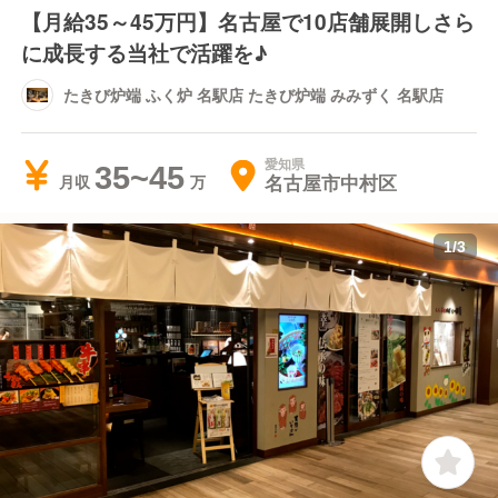
【月給35～45万円】名古屋で10店舗展開しさら
に成長する当社で活躍を♪
たきび炉端 ふく炉 名駅店 たきび炉端 みみずく 名駅店
愛知県
35~45
名古屋市中村区
月収
1
/
3