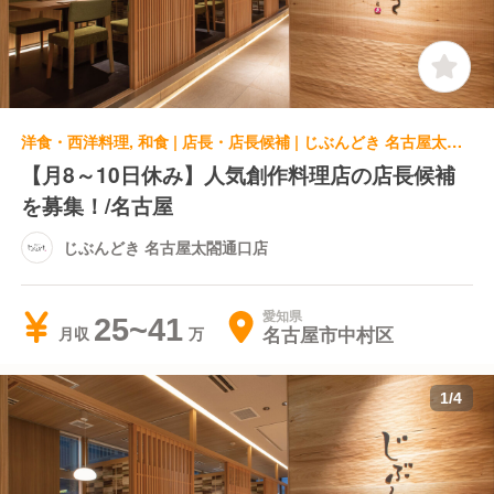
洋食・西洋料理, 和食 | 店長・店長候補 | じぶんどき 名古屋太閤通口店
【月8～10日休み】人気創作料理店の店長候補
を募集！/名古屋
じぶんどき 名古屋太閤通口店
愛知県
25~41
名古屋市中村区
月収
1
/
4