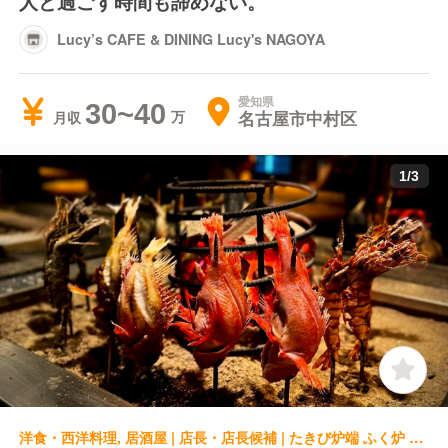
人と過ごす時間も諦めない。
Lucy’s CAFE & DINING Lucy's NAGOYA
愛知県
30~40
名古屋市中村区
月収
1
/
3
洋食・西洋料理, 居酒屋 | 店長・店長候補 | たきび炉端 ふく炉 名駅店 たきび炉端 みみずく 名駅店