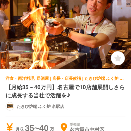
洋食・西洋料理, 居酒屋 | 店長・店長候補 | たきび炉端 ふく炉 名駅店
【月給35～40万円】名古屋で10店舗展開しさら
に成長する当社で活躍を♪
たきび炉端 ふく炉 名駅店
愛知県
35~40
名古屋市中村区
月収