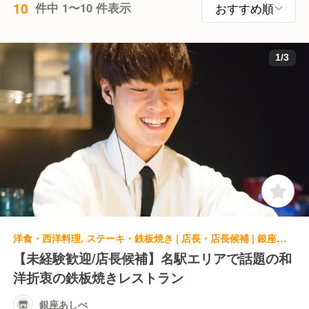
10
件中 1〜10 件表示
1
/
3
洋食・西洋料理, ステーキ・鉄板焼き | 店長・店長候補 | 銀座あしべ
【未経験歓迎/店長候補】名駅エリアで話題の和
洋折衷の鉄板焼きレストラン
銀座あしべ