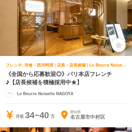
フレンチ, 洋食・西洋料理 | 店長・店長候補 | Le Beurre Noisette NAGOYA
《全国から応募歓迎◎》パリ本店フレンチ
♪【店長候補を積極採用中★】
Le Beurre Noisette NAGOYA
愛知県
34~40
名古屋市中村区
月収