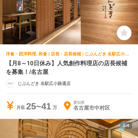
洋食・西洋料理, 和食 | 店長・店長候補 | じぶんどき 名駅広小路通店
【月8～10日休み】人気創作料理店の店長候補
を募集！/名古屋
じぶんどき 名駅広小路通店
愛知県
25~41
名古屋市中村区
月収
1
/
4