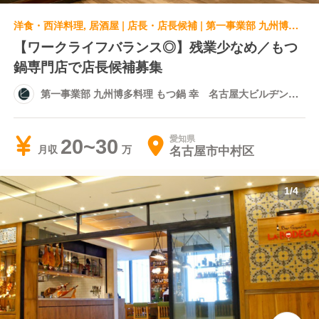
洋食・西洋料理, 居酒屋 | 店長・店長候補 | 第一事業部 九州博多料理 もつ鍋 幸 名古屋大ビルヂング店
【ワークライフバランス◎】残業少なめ／もつ
鍋専門店で店長候補募集
第一事業部 九州博多料理 もつ鍋 幸 名古屋大ビルヂング
店
愛知県
20~30
名古屋市中村区
月収
1
/
4