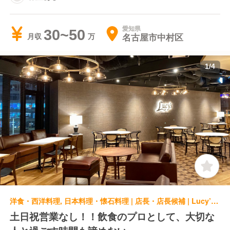
愛知県
30~50
名古屋市中村区
月収
1
/
4
洋食・西洋料理, 日本料理・懐石料理 | 店長・店長候補 | Lucy’s CAFE & DINING Lucy's NAGOYA
土日祝営業なし！！飲食のプロとして、大切な