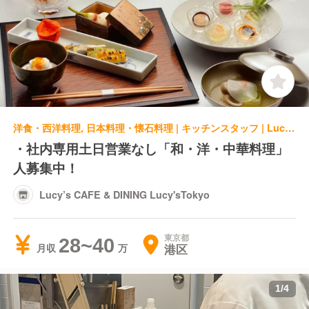
洋食・西洋料理, 日本料理・懐石料理 | キッチンスタッフ | Lucy’s CAFE & DINING Lucy'sTokyo
・社内専用土日営業なし「和・洋・中華料理」
人募集中！
Lucy’s CAFE & DINING Lucy'sTokyo
東京都
28~40
港区
月収
1
/
4