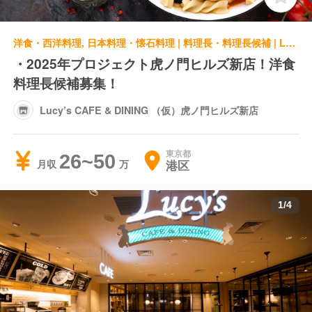
洋食・西洋料理, 日本料理・懐石料理 | 料理長・料理長候補 | Lucy’s CAFE & DINING （仮）虎ノ門ヒルズ新店
・2025年プロジェクト虎ノ門ヒルズ新店！洋食
料理長候補募集！
Lucy’s CAFE & DINING （仮）虎ノ門ヒルズ新店
東京都
26~50
港区
月収
1
/
4