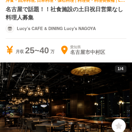
洋食・西洋料理, 日本料理・懐石料理 | 料理長・料理長候補 | Lucy’s CAFE & DINING Lucy's NAGOYA
名古屋で話題！！社食施設の土日祝日営業なし
料理人募集
Lucy’s CAFE & DINING Lucy's NAGOYA
愛知県
25~40
名古屋市中村区
月収
1
/
4