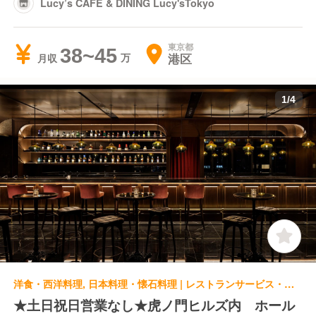
Lucy’s CAFE & DINING Lucy'sTokyo
東京都
38~45
港区
月収
1
/
4
洋食・西洋料理, 日本料理・懐石料理 | レストランサービス・ホールスタッフ | Lucy’s CAFE & DINING Lucy'sTokyo
★土日祝日営業なし★虎ノ門ヒルズ内 ホール