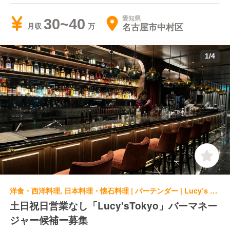
愛知県
30~40
名古屋市中村区
月収
1
/
4
洋食・西洋料理, 日本料理・懐石料理 | バーテンダー | Lucy’s CAFE & DINING Lucy'sTokyo
土日祝日営業なし「Lucy'sTokyo」バーマネー
ジャー候補ー募集