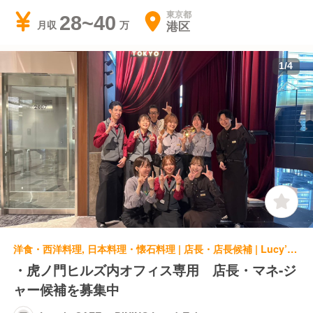
東京都
28~40
港区
月収
1
/
4
洋食・西洋料理, 日本料理・懐石料理 | 店長・店長候補 | Lucy’s CAFE & DINING Lucy'sTokyo
・虎ノ門ヒルズ内オフィス専用 店長・マネ-ジ
ャー候補を募集中