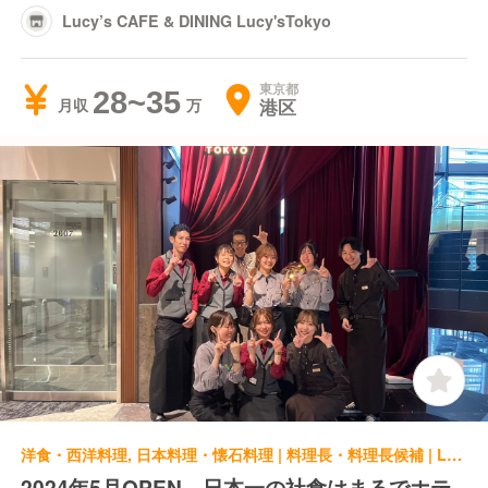
Lucy’s CAFE & DINING Lucy'sTokyo
東京都
28~35
港区
月収
洋食・西洋料理, 日本料理・懐石料理 | 料理長・料理長候補 | Lucy’s CAFE & DINING 2024年6月OPEN Lucy's Tokyo
2024年5月OPEN 日本一の社食はまるでホテ