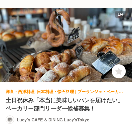
1
/
4
洋食・西洋料理, 日本料理・懐石料理 | ブーランジェ・ベーカー | Lucy’s CAFE & DINING Lucy'sTokyo
土日祝休み「本当に美味しいパンを届けたい」
ベーカリー部門リーダー候補募集！
Lucy’s CAFE & DINING Lucy'sTokyo