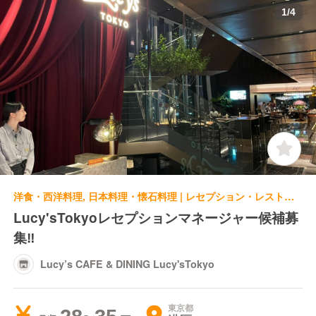
1
/
4
洋食・西洋料理, 日本料理・懐石料理 | レセプション・レストランレセプション | Lucy’s CAFE & DINING Lucy'sTokyo
Lucy'sTokyoレセプションマネージャー候補募
集‼
Lucy’s CAFE & DINING Lucy'sTokyo
東京都