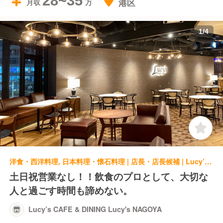
28~35
港区
月収
1
/
4
洋食・西洋料理, 日本料理・懐石料理 | 店長・店長候補 | Lucy’s CAFE & DINING Lucy's NAGOYA
土日祝営業なし！！飲食のプロとして、大切な
人と過ごす時間も諦めない。
Lucy’s CAFE & DINING Lucy's NAGOYA