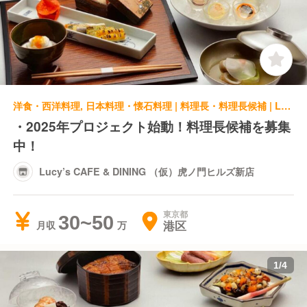
洋食・西洋料理, 日本料理・懐石料理 | 料理長・料理長候補 | Lucy’s CAFE & DINING （仮）虎ノ門ヒルズ新店
・2025年プロジェクト始動！料理長候補を募集
中！
Lucy’s CAFE & DINING （仮）虎ノ門ヒルズ新店
東京都
30~50
港区
月収
1
/
4