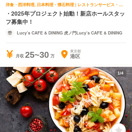
洋食・西洋料理, 日本料理・懐石料理 | レストランサービス・ホールスタッフ | Lucy’s CAFE & DINING 虎ノ門Lucy’s CAFE & DINING
・2025年プロジェクト始動！新店ホールスタッ
フ募集中！
Lucy’s CAFE & DINING 虎ノ門Lucy’s CAFE & DINING
東京都
25~30
港区
月収
1
/
4