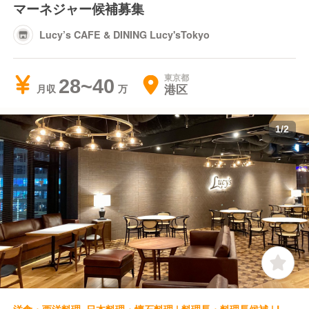
マーネジャー候補募集
Lucy’s CAFE & DINING Lucy'sTokyo
東京都
28~40
港区
月収
1
/
2