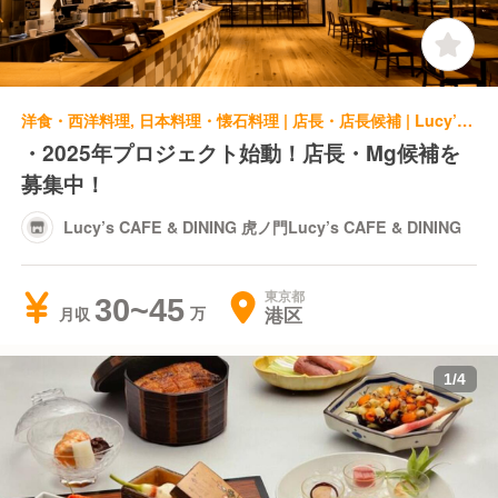
洋食・西洋料理, 日本料理・懐石料理 | 店長・店長候補 | Lucy’s CAFE & DINING 虎ノ門Lucy’s CAFE & DINING
・2025年プロジェクト始動！店長・Mg候補を
募集中！
Lucy’s CAFE & DINING 虎ノ門Lucy’s CAFE & DINING
東京都
30~45
港区
月収
1
/
4