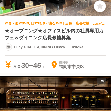
洋食・西洋料理, 日本料理・懐石料理 | 店長・店長候補 | Lucy’s CAFE & DINING Lusy's Fukuoka
★オープニング★オフィスビル内の社員専用カ
フェ＆ダイニング店長候補募集
Lucy’s CAFE & DINING Lusy's Fukuoka
福岡県
30~45
福岡市中央区
月収
1
/
4