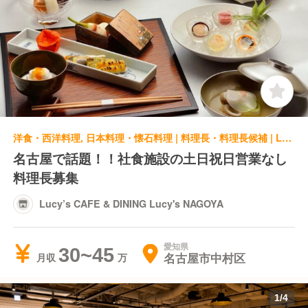
洋食・西洋料理, 日本料理・懐石料理 | 料理長・料理長候補 | Lucy’s CAFE & DINING Lucy's NAGOYA
名古屋で話題！！社食施設の土日祝日営業なし
料理長募集
Lucy’s CAFE & DINING Lucy's NAGOYA
愛知県
30~45
名古屋市中村区
月収
1
/
4