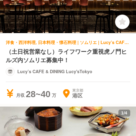
洋食・西洋料理, 日本料理・懐石料理 | ソムリエ | Lucy’s CAFE & DINING Lucy'sTokyo
（土日祝営業なし）ライフワーク重視虎ノ門ヒ
ルズ内ソムリエ募集中！
Lucy’s CAFE & DINING Lucy'sTokyo
東京都
28~40
港区
月収
1
/
4