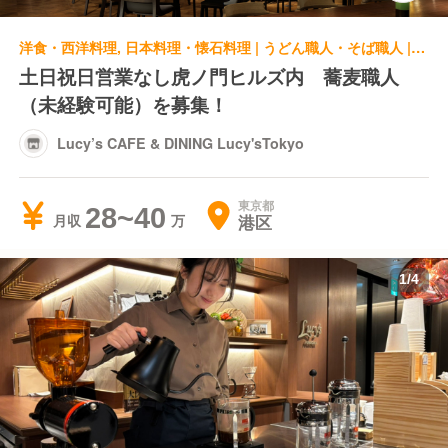
洋食・西洋料理, 日本料理・懐石料理 | うどん職人・そば職人 | Lucy’s CAFE & DINING Lucy'sTokyo
土日祝日営業なし虎ノ門ヒルズ内 蕎麦職人
（未経験可能）を募集！
Lucy’s CAFE & DINING Lucy'sTokyo
東京都
28~40
港区
月収
1
/
4