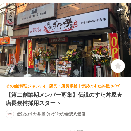
1
/
4
その他(料理ジャンル) | 店長・店長候補 | 伝説のすた丼屋 ｳｨﾝｸﾞｷｯﾁﾝ金沢八景店
【第二創業期メンバー募集】伝説のすた丼屋★
店長候補採用スタート
伝説のすた丼屋 ｳｨﾝｸﾞｷｯﾁﾝ金沢八景店