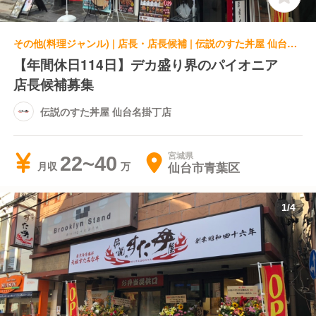
その他(料理ジャンル) | 店長・店長候補 | 伝説のすた丼屋 仙台名掛丁店
【年間休日114日】デカ盛り界のパイオニア
店長候補募集
伝説のすた丼屋 仙台名掛丁店
宮城県
22~40
仙台市青葉区
月収
1
/
4