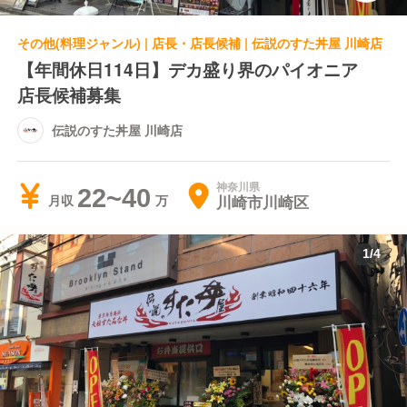
その他(料理ジャンル) | 店長・店長候補 | 伝説のすた丼屋 川崎店
【年間休日114日】デカ盛り界のパイオニア
店長候補募集
伝説のすた丼屋 川崎店
神奈川県
22~40
川崎市川崎区
月収
1
/
4