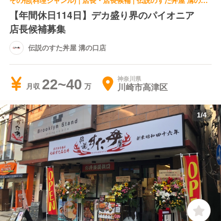
その他(料理ジャンル) | 店長・店長候補 | 伝説のすた丼屋 溝の口店
【年間休日114日】デカ盛り界のパイオニア
店長候補募集
伝説のすた丼屋 溝の口店
神奈川県
22~40
川崎市高津区
月収
1
/
4