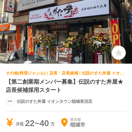
その他(料理ジャンル) | 店長・店長候補 | 伝説のすた丼屋 イオンタウン稲城長沼店
【第二創業期メンバー募集】伝説のすた丼屋★
店長候補採用スタート
伝説のすた丼屋 イオンタウン稲城長沼店
東京都
22~40
稲城市
月収