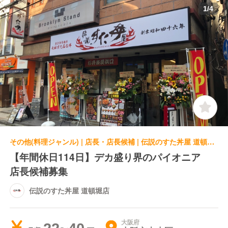
1
/
4
その他(料理ジャンル) | 店長・店長候補 | 伝説のすた丼屋 道頓堀店
【年間休日114日】デカ盛り界のパイオニア
店長候補募集
伝説のすた丼屋 道頓堀店
大阪府