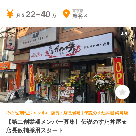
東京都
22~40
渋谷区
月収
1
/
4
その他(料理ジャンル) | 店長・店長候補 | 伝説のすた丼屋 綱島店
【第二創業期メンバー募集】伝説のすた丼屋★
店長候補採用スタート