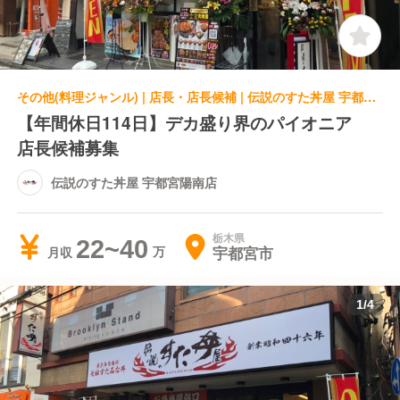
その他(料理ジャンル) | 店長・店長候補 | 伝説のすた丼屋 宇都宮陽南店
【年間休日114日】デカ盛り界のパイオニア
店長候補募集
伝説のすた丼屋 宇都宮陽南店
栃木県
22~40
宇都宮市
月収
1
/
4