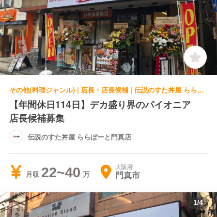
その他(料理ジャンル) | 店長・店長候補 | 伝説のすた丼屋 ららぽーと門真店
【年間休日114日】デカ盛り界のパイオニア
店長候補募集
伝説のすた丼屋 ららぽーと門真店
大阪府
22~40
門真市
月収
1
/
4