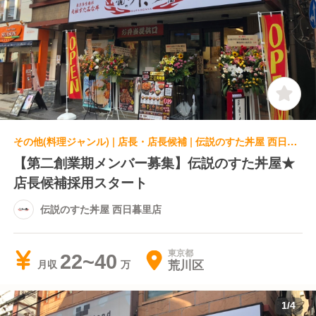
その他(料理ジャンル) | 店長・店長候補 | 伝説のすた丼屋 西日暮里店
【第二創業期メンバー募集】伝説のすた丼屋★
店長候補採用スタート
伝説のすた丼屋 西日暮里店
東京都
22~40
荒川区
月収
1
/
4