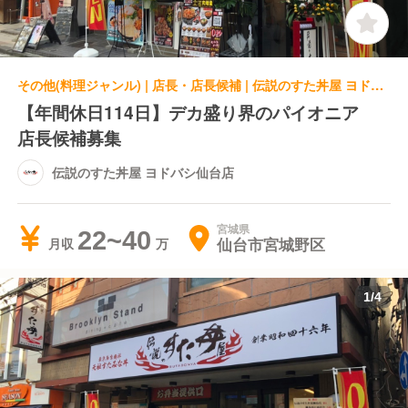
その他(料理ジャンル) | 店長・店長候補 | 伝説のすた丼屋 ヨドバシ仙台店
【年間休日114日】デカ盛り界のパイオニア
店長候補募集
伝説のすた丼屋 ヨドバシ仙台店
宮城県
22~40
仙台市宮城野区
月収
1
/
4