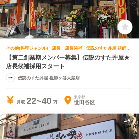
その他(料理ジャンル) | 店長・店長候補 | 伝説のすた丼屋 祖師ヶ谷大蔵店
【第二創業期メンバー募集】伝説のすた丼屋★
店長候補採用スタート
伝説のすた丼屋 祖師ヶ谷大蔵店
東京都
22~40
世田谷区
月収
1
/
4