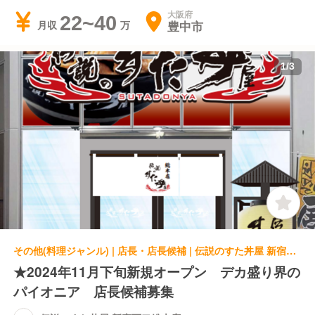
大阪府
22~40
豊中市
月収
1
/
3
その他(料理ジャンル) | 店長・店長候補 | 伝説のすた丼屋 新宿西口総本店
★2024年11月下旬新規オープン デカ盛り界の
パイオニア 店長候補募集