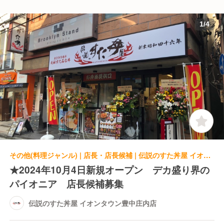
1
/
4
その他(料理ジャンル) | 店長・店長候補 | 伝説のすた丼屋 イオンタウン豊中庄内店
★2024年10月4日新規オープン デカ盛り界の
パイオニア 店長候補募集
伝説のすた丼屋 イオンタウン豊中庄内店