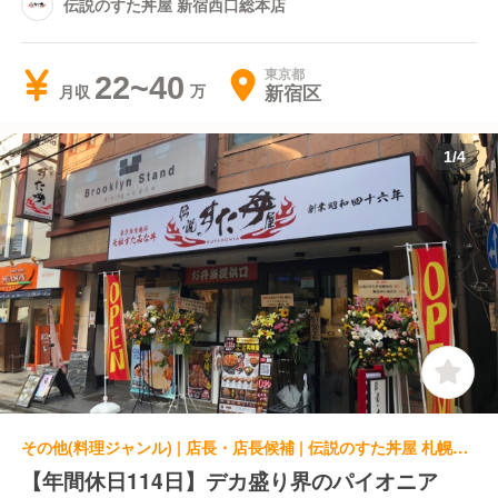
伝説のすた丼屋 新宿西口総本店
東京都
22~40
新宿区
月収
1
/
4
その他(料理ジャンル) | 店長・店長候補 | 伝説のすた丼屋 札幌駅前店
【年間休日114日】デカ盛り界のパイオニア