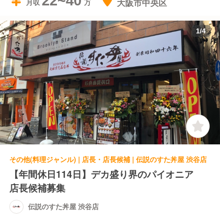
22~40
大阪市中央区
月収
1
/
4
その他(料理ジャンル) | 店長・店長候補 | 伝説のすた丼屋 渋谷店
【年間休日114日】デカ盛り界のパイオニア
店長候補募集
伝説のすた丼屋 渋谷店