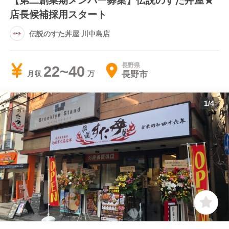
店長候補採用スタート
伝説のすた丼屋 川中島店
長野県
22~40
長野市
月収
1
/
4