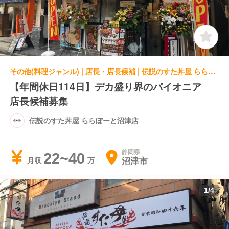
その他(料理ジャンル) | 店長・店長候補 | 伝説のすた丼屋 ららぽーと沼津店
【年間休日114日】デカ盛り界のパイオニア
店長候補募集
伝説のすた丼屋 ららぽーと沼津店
静岡県
22~40
沼津市
月収
1
/
4