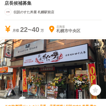
店長候補募集
伝説のすた丼屋 札幌駅前店
北海道
22~40
札幌市中央区
月収
1
/
4