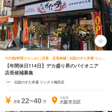
その他(料理ジャンル) | 店長・店長候補 | 伝説のすた丼屋 リンクス梅田店
【年間休日114日】デカ盛り界のパイオニア
店長候補募集
伝説のすた丼屋 リンクス梅田店
大阪府
22~40
大阪市北区
月収