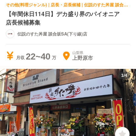
その他(料理ジャンル) | 店長・店長候補 | 伝説のすた丼屋 談合坂SA(下り線)店
【年間休日114日】デカ盛り界のパイオニア
店長候補募集
伝説のすた丼屋 談合坂SA(下り線)店
山梨県
22~40
上野原市
月収
1
/
4