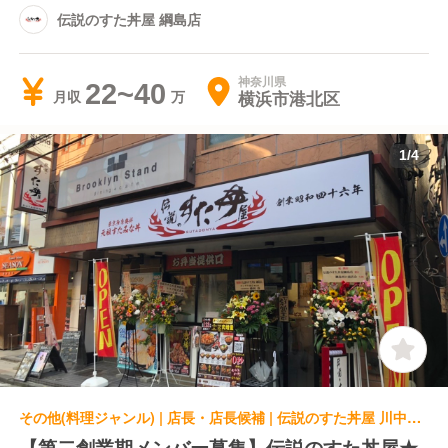
伝説のすた丼屋 綱島店
神奈川県
22~40
横浜市港北区
月収
1
/
4
その他(料理ジャンル) | 店長・店長候補 | 伝説のすた丼屋 川中島店
【第二創業期メンバー募集】伝説のすた丼屋★