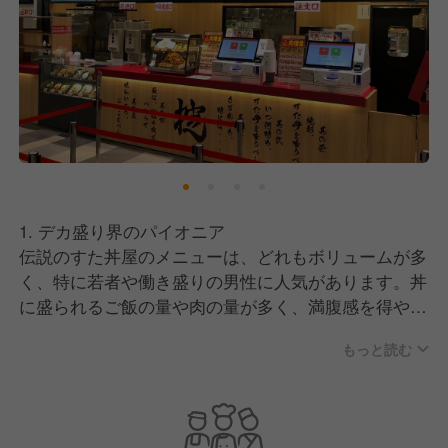
1. デカ盛り界のパイオニア
伝説のすた丼屋のメニューは、どれもボリュームが多
く、特に若者や働き盛りの男性に人気があります。丼
に盛られるご飯の量や肉の量が多く、満腹感を得やす
いのが特徴です。
もっと読む
2. にんにくが効いた特製ダレ
すた丼の醤油ベースの特製ダレには、たっぷりのにん
にくが使われており、パンチのある味わいが特徴で
す。このにんにくの風味が、すた丼の味を引き立て、