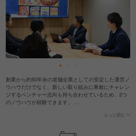
創業から約50年余の老舗企業としての安定した運営ノ
ウハウだけでなく、新しい取り組みに果敢にチャレン
ジするベンチャー志向も持ち合わせているため、2つ
のノウハウが経験できます。
また、当社は成長中の中小企業のため、募集職種にも
もっと読む
書いたように、新卒の方には様々な部門でご活躍いた
だいたいと考えております！成長・挑戦思考の方を大
募集☆彡