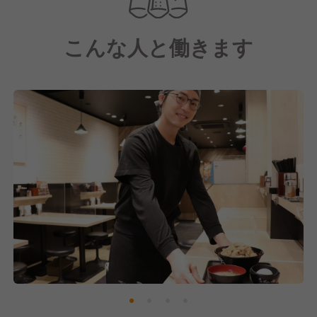
食欲をそそります。
3. シンプルかつ大胆なメニュー構成
こんな人と働きます
メニューはシンプルながらも、ガツンとした味わいの
丼物が中心です。すた丼をベースに、卵やチーズ、野
菜などのトッピングを加えたバリエーションも展開し
ています。また、ラーメンや定食なども提供していま
す。
4. リーズナブルな価格
ボリュームに対して価格はリーズナブルで、コストパ
フォーマンスの高さも魅力の一つです。気軽にお腹い
っぱい食べられるのが、特に学生や若者に支持されて
いる理由です。