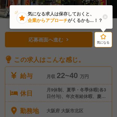
気になる求人は保存しておくと、
企業からアプローチ
がくるかも...！？
応募画面へ進む
気になる
気になる
この求人はこんな感じ。
給与
22~40
月収
万円
月9休制、夏季・冬季休暇(各3
休日
日付与)、年次有給休暇、慶弔
休暇
勤務地
大阪府 大阪市北区