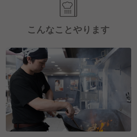
現在も成長中!!
・店舗数増大
こんなことやります
・新スタイル店舗の確立
・新規事業への挑戦
今後も成長し続けるために、これまでのノウハウを活
かし、店舗数の増大や新しい生活様式にも対応するた
め新スタイル店舗の確立に力を注いでいます！