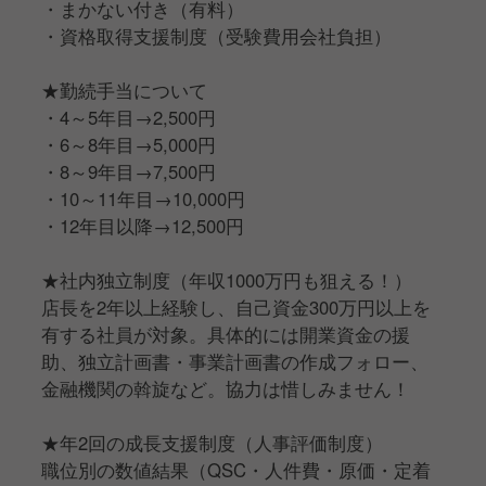
・まかない付き（有料）
・資格取得支援制度（受験費用会社負担）
★勤続手当について
・4～5年目→2,500円
・6～8年目→5,000円
・8～9年目→7,500円
・10～11年目→10,000円
・12年目以降→12,500円
★社内独立制度（年収1000万円も狙える！）
店長を2年以上経験し、自己資金300万円以上を
有する社員が対象。具体的には開業資金の援
助、独立計画書・事業計画書の作成フォロー、
金融機関の斡旋など。協力は惜しみません！
★年2回の成長支援制度（人事評価制度）
職位別の数値結果（QSC・人件費・原価・定着