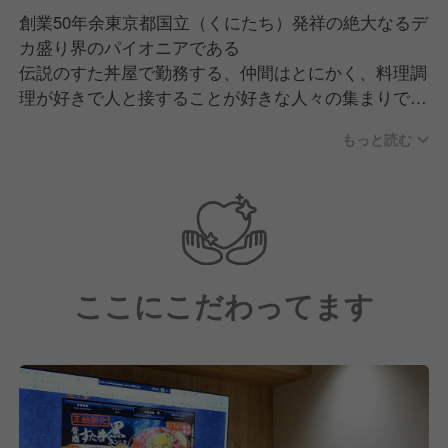
創業50年余東京都国立（くにたち）発祥の絶大なるデ
カ盛り界のパイオニアである
伝説のすた丼屋で勤務する、仲間はとにかく、料理調
理が好きで人と接することが好きな人々の集まりで
す！！
もっと読む
調理・接客・経営・キャリアアップなど様々な目標に
対して、突き進んでいます！！
ここにこだわってます