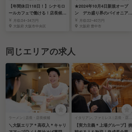
【年間休日118日！】シナモロ
★2024年10月4日新規オープ
ールカフェで働ける！店長候補
ン デカ盛り界のパイオニ
の募集！
店長候補募集
月収/24~34万円
月収/22~40万円
大阪府 大阪市中央区
大阪府 豊中市
同じエリアの求人
ラーメン | 店長・店長候補
イタリアン, ファミレス | 店長・店長候補
＼大阪エリア＊高収入＊キャリ
【実力主義＊上場グループ】
アアップ◎／人気油そば専門店
戦する人を歓迎｜急成長企業