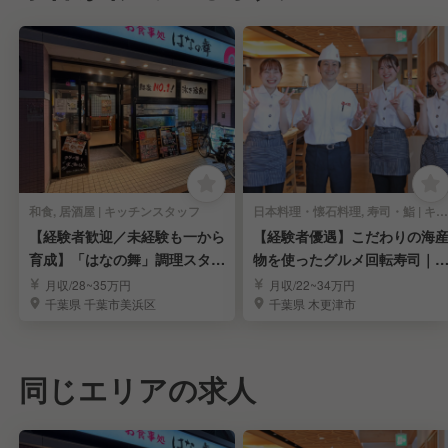
和食, 居酒屋 | キッチンスタッフ
日本料理・懐石料理, 寿司・鮨 | キッチンスタッフ
【経験者歓迎／未経験も一から
【経験者優遇】こだわりの海
育成】「はなの舞」調理スタッ
物を使ったグルメ回転寿司｜
フ
験を活かせる環境
月収/28~35万円
月収/22~34万円
千葉県 千葉市美浜区
千葉県 木更津市
同じエリアの求人