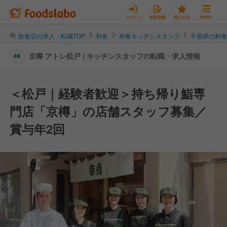
ログイン
新規登録
気になる
MENU
飲食店の求人・転職TOP
和食
和食キッチンスタッフ
千葉県の和
京樽 アトレ松戸 | キッチンスタッフの転職・求人情報
＜松戸｜経験者歓迎＞持ち帰り鮨専
門店「京樽」の店舗スタッフ募集／
賞与年2回