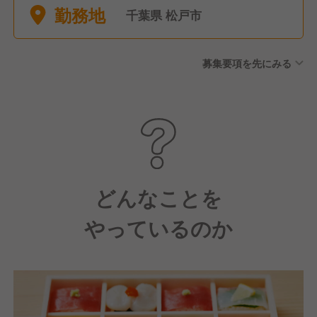
勤務地
可能です。 【有給休暇】 年
千葉県 松戸市
10日 入社日に5日付与、半年
後に5日付与（計10日） 有給
募集要項を先にみる
休暇備蓄制度あり 【休暇制
度】 産前・産後休暇 育児休暇
（ファミリータイム） 介護休
暇 結婚休暇 忌引休暇 公務休
暇 子の看護休暇 生理休暇
どんなことを
やっているのか