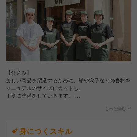
【仕込み】
美しい商品を製造するために、鯖や穴子などの食材を
マニュアルのサイズにカットし、
丁寧に準備をしていきます。
もっと読む
【製造】
押し鮨・ちらし鮨の製造や海苔巻きのカットなどを行
います。
身につくスキル
美味しいはもちろんですが、お客様が手に取りたくな