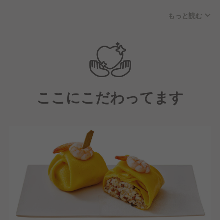
す。
もっと読む
まずは入社後の新人研修で研修トレーナーのもと一か
ら学び、調理・接客・衛生の基礎を身に付けます。
店舗研修では実践経験を積んでいただき、2ヶ月目に
本配属となります。
「包丁を握るのは初めて」「接客が初めて」という人
も、基本的な技術から身につけられる研修です。調理
ここにこだわってます
が得意な方、接客が好きな方、様々な方が活躍できる
フィールドがあるのでご安心ください。
最初から出来る人はいません。少しずつ店長への道を
歩んでいきましょう！