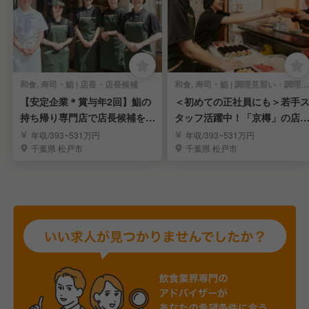
和食, 寿司・鮨 | 店長・店長候補
和食, 寿司・鮨 | 調理見習い・調理補助
【安定企業＊賞与年2回】鮨の
＜初めての正社員にも＞若手
持ち帰り専門店で店長候補を募
タッフ活躍中！「京樽」の店
集！
スタッフ
年収/393~531万円
年収/393~531万円
千葉県 松戸市
千葉県 松戸市