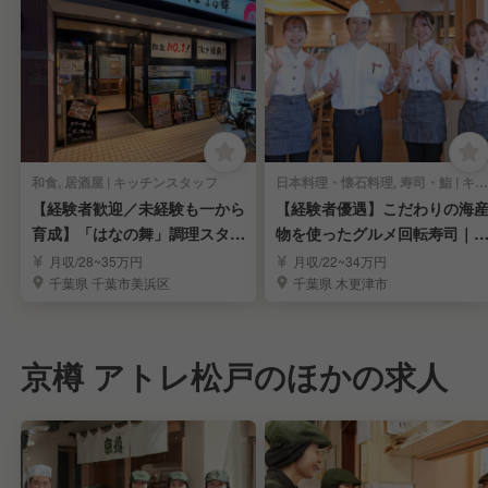
和食, 居酒屋 | キッチンスタッフ
日本料理・懐石料理, 寿司・鮨 | キッチンスタッフ
【経験者歓迎／未経験も一から
【経験者優遇】こだわりの海
育成】「はなの舞」調理スタッ
物を使ったグルメ回転寿司｜
フ
験を活かせる環境
月収/28~35万円
月収/22~34万円
千葉県 千葉市美浜区
千葉県 木更津市
京樽 アトレ松戸のほかの求人