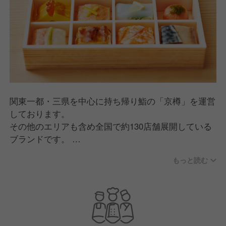
関東一都・三県を中心に持ち帰り鮨の「京樽」を運営
しております。
その他のエリアも含め全国で約130店舗展開している
ブランドです。
伝統の茶きん鮨をはじめ、巻き鮨や押し鮨といった上
もっと読む
方鮨の商品を多く取り揃える、当社の最も代表的な店
舗です。