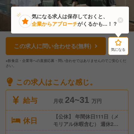
気になる求人は保存しておくと、
企業からアプローチ
がくるかも...！？
この求人に問い合わせる(無料)
気になる
気になる
※飲食店・企業等への直接応募・問い合わせではありませんのでご安心くだ
さい。
この求人はこんな感じ。
給与
24~31
月収
万円
【公休】 年間休日111日（メ
休日
モリアル休暇含む） 週休2日
制 ※シフトにより連休取得も