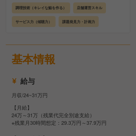
るような商品に仕上げることが重要です。
調理技術（キレイな鮨を作る）
店舗運営スキル
【接客】
サービス力（傾聴力）
課題発見力・計画力
短い時間の中で、お客様へ一つでも多くの商品をお届
けするために、
商品説明や季節商品のおすすめを行います。
基本情報
【店舗運営】
食材や包材の発注・在庫チェックなどをします。
慣れてきたらシフト作成や売上管理など、マネジメン
給与
ト業務へとステップアップします。
月収/24~31万円
【月給】
24万～31万（残業代完全別途支給）
※残業月30時間想定：29.3万円～37.9万円