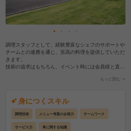
調理スタッフとして、経験豊富なシェフのサポートや
チームとの連携を通じ、至高の料理を提供していただ
きます。
技術の追求はもちろん、イベント時には会員様と直接
対話する機会もあるため、調理の枠を超えた高いホス
もっと読む
ピタリティが求められる環境です。多様な職種のプロ
と協力しながら、お客様の期待を超える一皿を届け
る。そんな「食のプロフェッショナル」として、技術
身につくスキル
と心の両面を磨き続けたい方に最適です。
調理技術
メニュー考案の企画力
チームワーク
サービス力
車に関する知識