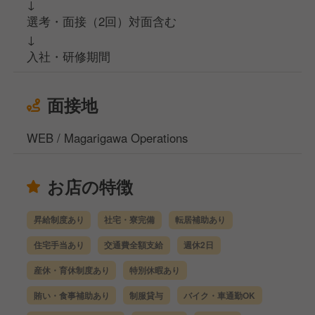
↓
選考・面接（2回）対面含む
↓
入社・研修期間
面接地
WEB / Magarigawa Operations
お店の特徴
昇給制度あり
社宅・寮完備
転居補助あり
住宅手当あり
交通費全額支給
週休2日
産休・育休制度あり
特別休暇あり
賄い・食事補助あり
制服貸与
バイク・車通勤OK