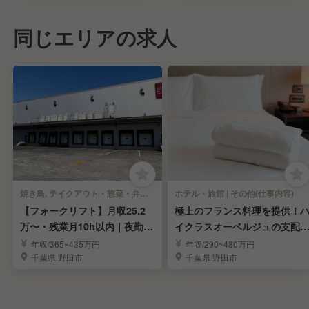
同じエリアの求人
焼き鳥, テイクアウト・惣菜・弁当屋 | その他(仕事内容)
ホテル・旅館 | その他(仕事内容)
【フォークリフト】月収25.2
極上のフランス料理を提供！
万〜・残業月10h以内｜夜勤な
イクラスオーベルジュの支配
し｜食品倉庫職
候補募集
年収/365~435万円
年収/290~480万円
千葉県 野田市
千葉県 野田市