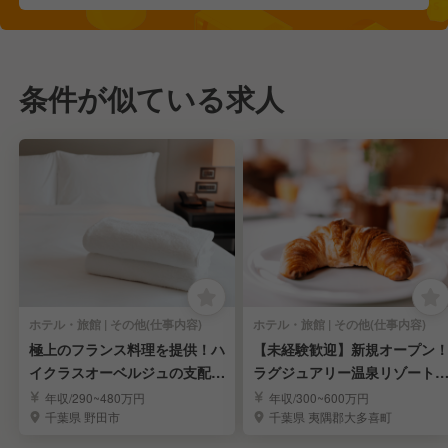
条件が似ている求人
ホテル・旅館 | その他(仕事内容)
ホテル・旅館 | その他(仕事内容)
極上のフランス料理を提供！ハ
【未経験歓迎】新規オープン
イクラスオーベルジュの支配人
ラグジュアリー温泉リゾート
候補募集
宿泊スタッフ募集
年収/290~480万円
年収/300~600万円
千葉県 野田市
千葉県 夷隅郡大多喜町