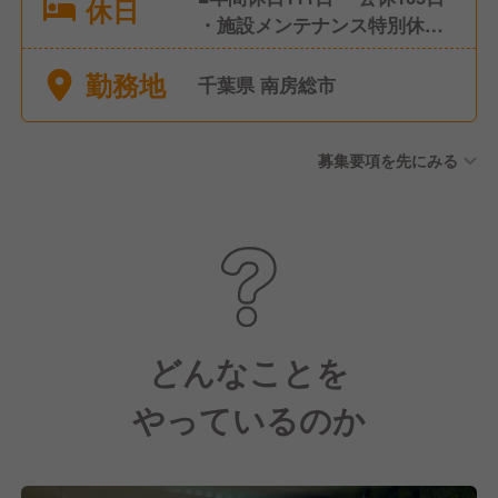
休日
・施設メンテナンス特別休暇3
日が年2回 ■週休２日制（シフ
勤務地
ト制） ※土日祝休みではあり
千葉県 南房総市
ません。 ※夏季休暇、年末年
始休暇なし。 ■年次有給休暇
募集要項を先にみる
・１年目：14日※入社月によ
って按分 ・２年目：14日 ・
３年目以降：20日 ■その他 ・
慶弔休暇 ・特別休暇
どんなことを
やっているのか