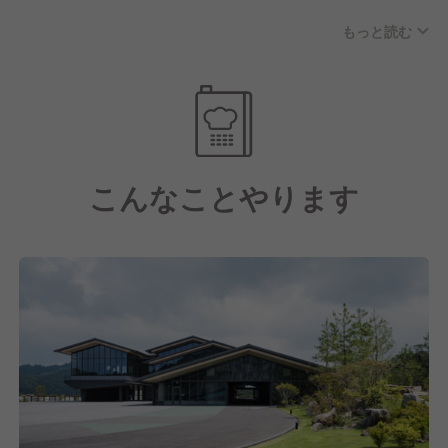
を徹底する一方、ヴィーガンやハラールといった多様
もっと読む
な食文化への柔軟な対応力も備えています。世界基準
のスキルと細やかな配慮を両立させ、国内外のゲスト
の期待を越える一皿を追求し続ける、誇り高い調理環
境です。
こんなことやります