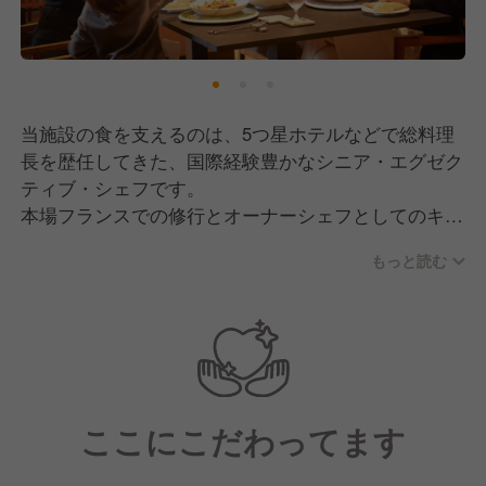
当施設の食を支えるのは、5つ星ホテルなどで総料理
長を歴任してきた、国際経験豊かなシニア・エグゼク
ティブ・シェフです。
本場フランスでの修行とオーナーシェフとしてのキャ
リアを礎に、その卓越した技術と感性で、枠にとらわ
もっと読む
れない料理を追求。本格フレンチから南房総の地元食
材を最大限に活かした一皿まで、訪れるゲストに驚き
と感動を与える多様な美食体験を提供しています。
ここにこだわってます