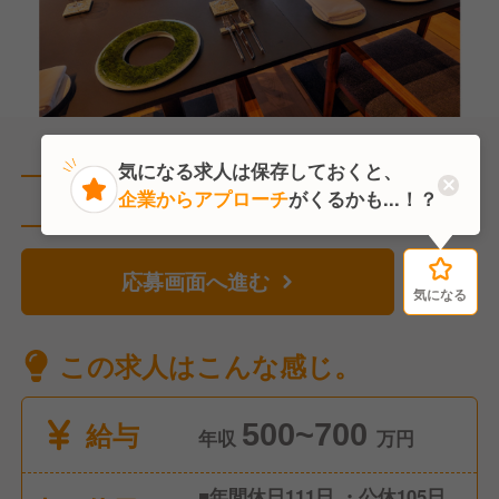
気になる求人は保存しておくと、
企業からアプローチ
がくるかも...！？
直近6人がこの求人を検討中
応募画面へ進む
気になる
気になる
この求人はこんな感じ。
給与
500~700
年収
万円
■年間休日111日 ・公休105日