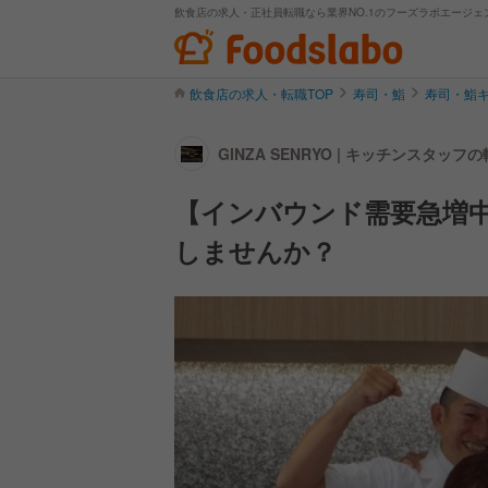
飲食店の求人・正社員転職なら業界NO.1のフーズラボエージェ
飲食店の求人・転職TOP
寿司・鮨
寿司・鮨
GINZA SENRYO | キッチンスタッ
【インバウンド需要急増中
しませんか？