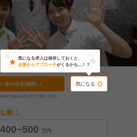
気になる求人は保存しておくと、
企業からアプローチ
がくるかも...！？
い合わせる(無料)
気になる
気になる
合わせではありませんのでご安心ください。
な感じ。
400~500
万円