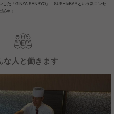
た「GINZA SENRYO」！SUSHI×BARという新コンセ
に誕生！
んな人と働きます