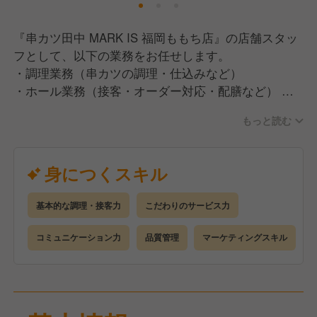
『串カツ田中 MARK IS 福岡ももち店』の店舗スタッ
フとして、以下の業務をお任せします。
・調理業務（串カツの調理・仕込みなど）
・ホール業務（接客・オーダー対応・配膳など）
・店舗マネジメント（スタッフ育成・シフト管理・在
もっと読む
庫・売上管理など）
【キャリアアップについて】
身につくスキル
・未経験の方は基礎から学べる環境を用意。
・経験者の方はスキルを活かし、さらなるキャリアア
基本的な調理・接客力
こだわりのサービス力
ップが可能。
・店舗運営のノウハウを学びながら、店長やマネージ
コミュニケーション力
品質管理
マーケティングスキル
ャーを目指せます！
【募集背景】
・今後の店舗運営強化に向け、新しいメンバーを募集