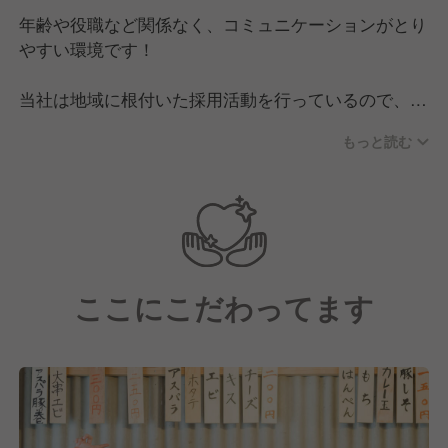
年齢や役職など関係なく、コミュニケーションがとり
やすい環境です！
当社は地域に根付いた採用活動を行っているので、同
じエリアで共に働く仲間が集まっているのが特徴。
もっと読む
大型商業施設内に複数店舗が営業していることも多い
ので、店舗の垣根をこえた交流が盛んです。
スタッフ同士で飲み会やイベントなども開催し、近隣
で働く社員同士の絆が生まれる空間！
そのため、新しい仲間をウェルカムムードで迎えてい
ここにこだわってます
ます。
＼こんな方は大歓迎です！／
・コミュニケーションをとることが好きな方
・型にはまりたくない方
・仕事を通して夢を叶えたい方、自分の夢を見つけた