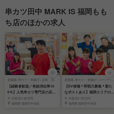
串カツ田中 MARK IS 福岡もも
ち店のほかの求人
居酒屋, 串カツ・串揚げ | 店長・店長候補
居酒屋, 串カツ・串揚げ | スーパーバイザー
【経験者歓迎／有給消化率10
【SV候補＊即戦力募集＊新た
0％】人気串カツ専門店の店長
なポストあり】福岡エリアの
候補を募集／福岡市
気串カツ専門店
月収/22~30万円
月収/22~30万円
福岡県 福岡市中央区
福岡県 福岡市中央区