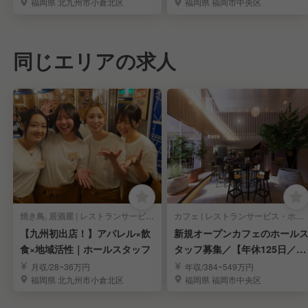
福岡県 北九州市小倉北区
福岡県 福岡市中央区
同じエリアの求人
焼き鳥, 居酒屋 | レストランサービス・ホールスタッフ
カフェ | レストランサービス・ホールスタッフ
【九州初出店！】アパレル×飲
新規オープンカフェのホール
食×地域活性｜ホールスタッフ
タッフ募集／【年休125日／完
全週休2日制】
月収/28~36万円
年収/384~549万円
福岡県 北九州市小倉北区
福岡県 福岡市中央区