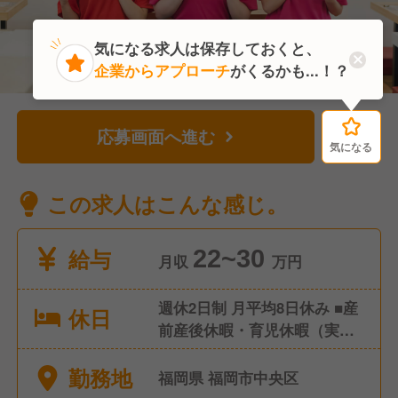
気になる求人は保存しておくと、
企業からアプローチ
がくるかも...！？
応募画面へ進む
気になる
気になる
この求人はこんな感じ。
給与
22~30
月収
万円
週休2日制 月平均8日休み ■産
休日
前産後休暇・育児休暇（実績
あり/女性の取得率・復帰率
勤務地
100％！） ■有給休暇（取得
福岡県 福岡市中央区
率100％！） ■介護休暇 ■慶弔