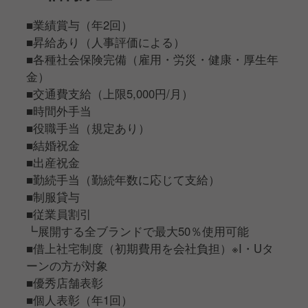
■業績賞与（年2回）
■昇給あり（人事評価による）
■各種社会保険完備（雇用・労災・健康・厚生年
金）
■交通費支給（上限5,000円/月）
■時間外手当
■役職手当（規定あり）
■結婚祝金
■出産祝金
■勤続手当（勤続年数に応じて支給）
■制服貸与
■従業員割引
┗展開する全ブランドで最大50％使用可能
■借上社宅制度（初期費用を会社負担）※I・Uタ
ーンの方が対象
■優秀店舗表彰
■個人表彰（年1回）