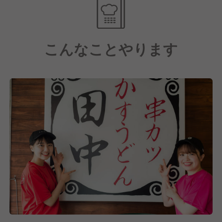
【あなたの努力次第でお給与はしっかりアップ！】
運営する各店舗の業績は好調！
こんなことやります
今後さらに新しいポストが生まれやすいので、キャリ
アアップのチャンスが多いのが特徴です。
賞与や昇給もあり、やりがいを感じながら自己成長で
きます。
【当社ならではのうれしい福利厚生アリ】
ブランドに限らず、全店舗で利用できる社員割引制度
をご用意。
幅広いジャンルの店舗展開をしているので、プライベ
ートでお得なお買い物やお食事を楽しめますよ！