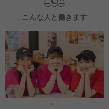
【串カツ田中について】
こんな人と働きます
大阪の西成区で生まれた串カツ専門店チェーンです。
2008年創業、現在は直営・フランチャイズ含め300店
舗以上を展開しています。
衣、油、ソース全てがオリジナルブレンドで仕上げる
串カツ田中。
ブレのない味と、お客様に安心・安全にお過ごしいた
だけるようなお店作りを心かけています。
この店舗を運営する『株式会社イートスタイル』は、
全国にフランチャイズ店舗を展開する企業です。
「ストア・オブ・ザ・イヤー」受賞実績を持つほか、
優良申告法人として2度の表彰を受けるなど、透明性
の高い経営を実践しています。