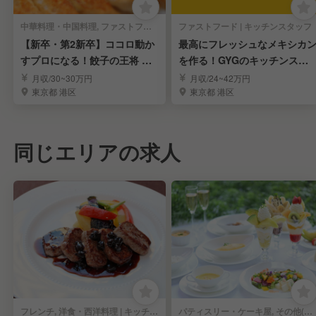
中華料理・中国料理, ファストフード | キッチンスタッフ
ファストフード | キッチンスタッフ
【新卒・第2新卒】ココロ動か
最高にフレッシュなメキシカ
すプロになる！餃子の王将 店
を作る！GYGのキッチンスタ
舗スタッフ募集
ッフ
月収/30~30万円
月収/24~42万円
東京都 港区
東京都 港区
同じエリアの求人
フレンチ, 洋食・西洋料理 | キッチンスタッフ
パティスリー・ケーキ屋, その他(料理ジャンル) | キッチンスタッフ