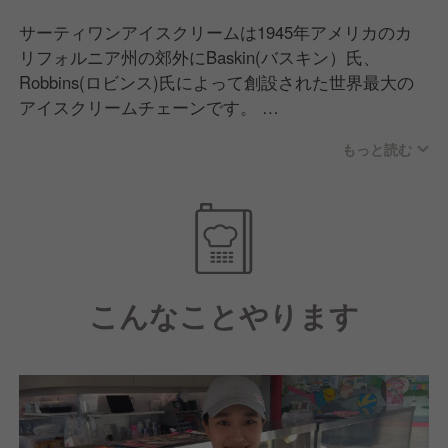
サーティワンアイスクリームは1945年アメリカのカ
リフォルニア州の郊外にBaskin(バスキン）氏、
Robbins(ロビンス)氏によって創設された世界最大の
アイスクリームチェーンです。
もっと読む
1ヶ月（31日）間、毎日違ったフレーバーのアイスク
リームをお客様に楽しんでいただきたいとの願いか
ら、サーティワンアイスクリームと名付けられまし
た。
こんなことやります