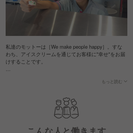
私達のモットーは［We make people happy］。すな
わち、アイスクリームを通じてお客様に"幸せ"をお届
けすることです。
そのために私達は"おもてなし"の心を大切に、常日頃
もっと読む
より、清潔なストアー環境、気持ちの良いサービス、
安心で優れた製品の管理に心掛けています。
こんな人と働きます