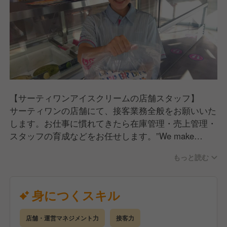
【サーティワンアイスクリームの店舗スタッフ】
サーティワンの店舗にて、接客業務全般をお願いいた
します。お仕事に慣れてきたら在庫管理・売上管理・
スタッフの育成などをお任せします。”We make
people happy!”が私たちのモットー。風味豊かな32種
もっと読む
類のアイスクリームに加えて、アイスクリームケー
キ、クレープ、ドリンクなどを笑顔で提供して、お客
さまに喜んでいただきましょう。
身につくスキル
店舗・運営マネジメント力
接客力