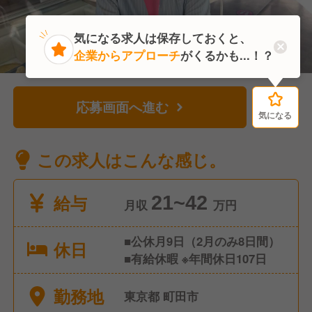
気になる求人は保存しておくと、
企業からアプローチ
がくるかも...！？
応募画面へ進む
気になる
気になる
この求人はこんな感じ。
給与
21~42
月収
万円
■公休月9日（2月のみ8日間）
休日
■有給休暇 ※年間休日107日
勤務地
東京都 町田市