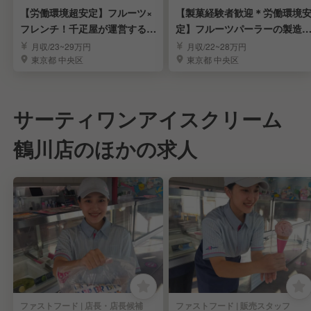
【労働環境超安定】フルーツ×
【製菓経験者歓迎＊労働環境
フレンチ！千疋屋が運営するレ
定】フルーツパーラーの製造
ストラン調理人
調理スタッフ募集
月収/23~29万円
月収/22~28万円
東京都 中央区
東京都 中央区
サーティワンアイスクリーム
鶴川店のほかの求人
ファストフード | 店長・店長候補
ファストフード | 販売スタッフ