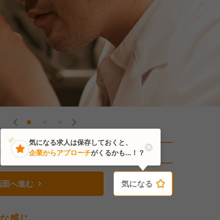
気になる求人は保存しておくと、
直近1人がこの求人を検討中
企業からアプローチ
がくるかも...！？
画面へ進む
気になる
気になる
な感じ。