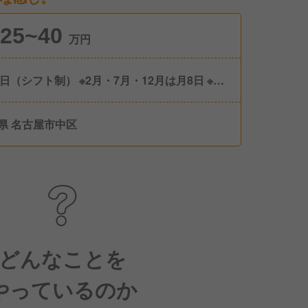
25~40
万円
9日（シフト制） ※2月・7月・12月は月8日 ※合
間休日数は105日 ■年次有給休暇（6か月勤務で
日支給）
県 名古屋市中区
どんなことを
やっているのか