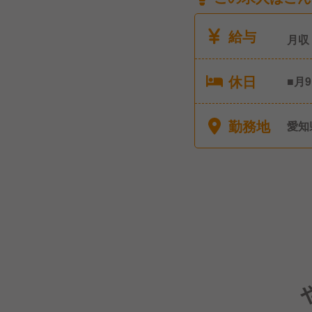
給与
月収
休日
■月
計年
10
勤務地
愛知