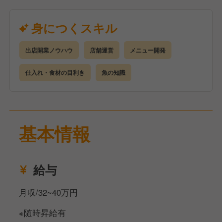
●店舗の売上管理
●食材の品質管理、在庫管理
身につくスキル
●販促施策のプランニング、実施
出店開業ノウハウ
店舗運営
メニュー開発
今後も当社では事業の拡大に併せ、社員の
仕入れ・食材の目利き
魚の知識
更なる成長のステージを生みだしていきます！
基本情報
給与
月収/32~40万円
※随時昇給有