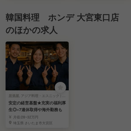
韓国料理 ホンデ 大宮東口店
のほかの求人
居酒屋, アジア料理・エスニック | レストランサービス・ホールスタッフ
安定の経営基盤★充実の福利厚
生◎«7連休取得や海外勤務も
月収/28~32万円
埼玉県 さいたま市大宮区