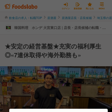
ログイン
新規登録
気になる
MENU
飲食店の求人・転職TOP
居酒屋
居酒屋店長・店長候補
埼玉県の
韓国料理 ホンデ 大宮東口店 | 店長・店長候補の転職・求
人情報
★安定の経営基盤★充実の福利厚生
◎«7連休取得や海外勤務も»