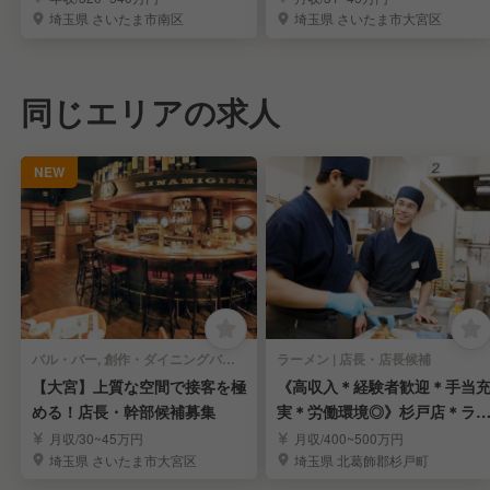
埼玉県 さいたま市南区
埼玉県 さいたま市大宮区
同じエリアの求人
NEW
バル・バー, 創作・ダイニングバー | 店長・店長候補
ラーメン | 店長・店長候補
【大宮】上質な空間で接客を極
《高収入＊経験者歓迎＊手当
める！店長・幹部候補募集
実＊労働環境◎》杉戸店＊ラ
メンの店長候補募集
月収/30~45万円
月収/400~500万円
埼玉県 さいたま市大宮区
埼玉県 北葛飾郡杉戸町