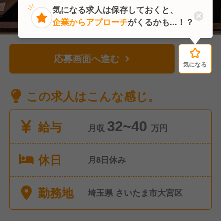
気になる求人は保存しておくと、
企業からアプローチ
がくるかも...！？
応募画面へ進む
気になる
気になる
この求人はこんな感じ。
給与
32~40
月収
万円
休日
月8日休み
勤務地
埼玉県 さいたま市大宮区