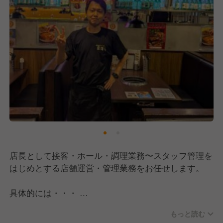
◇★当社での経験を通じて事業会社の社長に★◇
当社ではこれまで12人の社長が誕生しました。
コズミックホールディングスグループでの
店舗経験・マネジメント経験を糧に、
地元に戻って飲食業を展開する人、
飲食業をサポートできる他分野での
事業を志した人など形は様々ですが、
夢を結実させています。
店長として接客・ホール・調理業務〜スタッフ管理を
はじめとする店舗運営・管理業務をお任せします。
具体的には・・・
●接客、調理業務
もっと読む
●スタッフのシフト管理、採用・教育