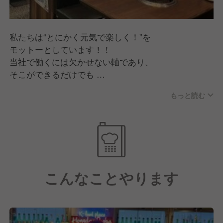
当社のブランド開発の特徴は
本部だけで決めていないのが特徴です。
メニューだってそう。
私たちは“とにかく元気で楽しく！”を
食材、見栄え、価格帯…など、
モットーとしています！！
お客様と日々接するスタッフの感覚も
当社で働くには欠かせない軸であり、
大事にしてすべて決めています。
そこができるだけでも
アルバイトの女子高生の意見を反映さえ
充分評価されるのは間違いないです！
1年間で70店舗まで広がった
もっと読む
ブランドも実際に存在します。
最初はわからないことばかりだと思います。
不安も多いと思います…ですが！たくさんの仲間が
最終決裁は本部が行いますが、
必ずサポート・バックアップしてくれる環境です！！
基本NOは言いません。
現場を一番知るスタッフの
その点については安心してご応募いただきたいです♪
アイデアこそ重要だから。
こんなことやります
今後もさらなる事業拡大を行っていきます！
どうすれば実際に形になるか、
多くの活躍できるステージが、あなたをお待ちしてい
一緒に考え店舗経営の楽しさも
ます☆
難しさも常に体感しながら
実体験として学べる環境が当社にはあります。