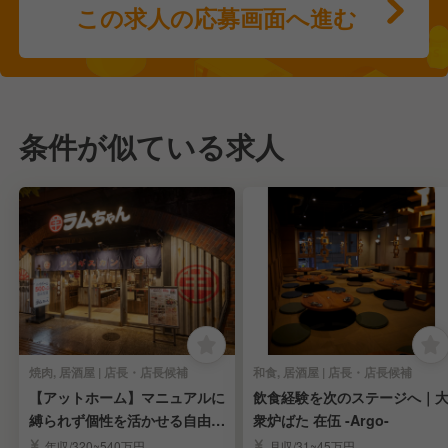
この求人の応募画面へ進む
条件が似ている求人
焼肉, 居酒屋 | 店長・店長候補
和食, 居酒屋 | 店長・店長候補
【アットホーム】マニュアルに
飲食経験を次のステージへ｜
縛られず個性を活かせる自由な
衆炉ばた 在伍 -Argo-
接客スタイル♪
年収/320~540万円
月収/31~45万円