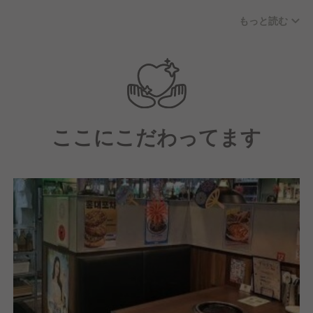
キャリアアップを目指していただきます。
もっと読む
PLや人件費などの数値管理、売上を
最大化させるための販売施策の考案など…。
業務内容が幅広く裁量が多い仕事なので、
飲食店を経営する上で必要なスキルが
自然と身につきます。
ここにこだわってます
当社で活躍の場を広げていけるのはもちろん、
どこへ行っても通用する
飲食人として成長できる環境です◎
◇★ 店舗経営の楽しさ難しさを体感 ★◇
カフェ、イタリアン、懐石料理、居酒屋、
韓国料理などそれぞれが個性豊かで
様々なブランドを開発し、
現在では100ブランドを超えた当社。