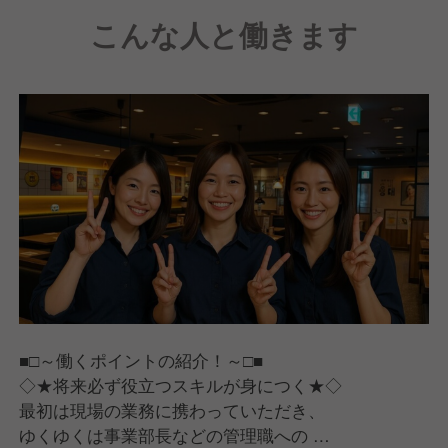
チームワークを重視しながら日々の業務に取り組んで
こんな人と働きます
います。
飲食業界での経験者はもちろん、未経験でも
韓国料理や接客に興味があり、成長したいと
考えている方を歓迎します。あなたの情熱と笑顔を、
ぜひ私たちと一緒にお客様に届けてください。
誰もが働きやすい環境作りを第一に！
中卒、高卒、年齢、転職回数、全く気にしません！
まずはしっかり面談をし、働き方を一緒に考えましょ
う☆
「韓国料理 ホンデ 大宮東口店」で、
あなたの新しいキャリアをスタートしませんか？
■□～働くポイントの紹介！～□■
◇★将来必ず役立つスキルが身につく★◇
最初は現場の業務に携わっていただき、
ゆくゆくは事業部長などの管理職への