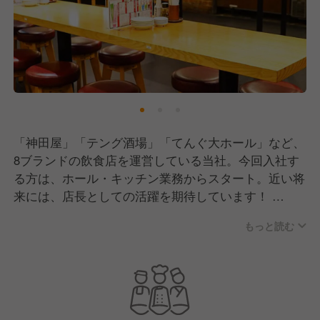
「神田屋」「テング酒場」「てんぐ大ホール」など、
8ブランドの飲食店を運営している当社。今回入社す
る方は、ホール・キッチン業務からスタート。近い将
来には、店長としての活躍を期待しています！
もっと読む
＜運営ブランド＞
◎大衆食堂 てんぐ大ホール
◎旬鮮酒場 天狗
◎炭火串焼 テング酒場
◎和食れすとらん 天狗