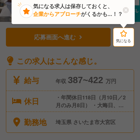
気になる求人は保存しておくと、
企業からアプローチ
がくるかも...！？
応募画面へ進む
気になる
気になる
この求人はこんな感じ。
給与
387~422
年収
万円
・年間休日118日（月10日／2
休日
月のみ月8日） ・大晦日、元
日 全店休業 ・夏季休暇 ・冬
勤務地
季休暇 ・有給休暇 ・慶弔休暇
埼玉県 さいたま市大宮区
・産前・産後休暇 ・育児休暇
・生理休暇 ・介護休暇 ・看護