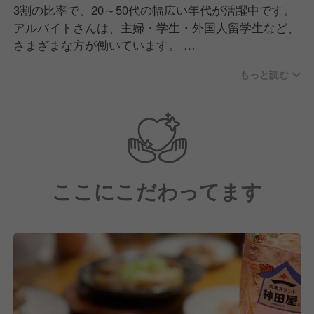
3割の比率で、20～50代の幅広い年代が活躍中です。
アルバイトさんは、主婦・学生・外国人留学生など、
さまざまな方が働いています。
もっと読む
また、エリアの店舗同士での協力体制は万全。アルバ
イトスタッフに急な休みが発生した場合には、別店舗
にヘルプをお願いすることが可能。店長が休日返上で
無理して働くのではなく、みんなで助け合いながら取
り組んでいます。
ここにこだわってます
★独自のエリア制を採用！
同じエリアの店長（約10～15名）がチームを組み、
みんなで支える仕組みを整えています。成功事例を共
有したり、時にはプライベートの相談に乗ったり。ま
た、スタッフが急に休んだ場合は、他の店舗にヘルプ
もOK。店長が休日返上で働く必要がなく、残業は月
20.03時間と少なめです！