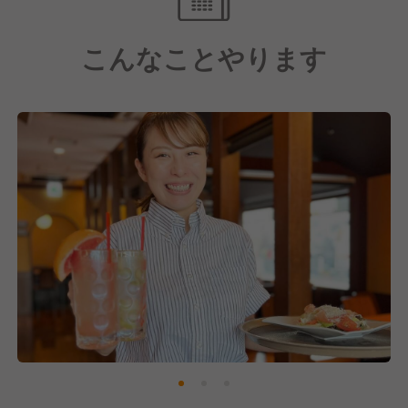
さらに、ある程度経験を積んだ後は、「エリア限定勤
こんなことやります
務」「時短勤務」「土日休み」「週休3日」「接客・
調理の専門職」など、多様な働き方が選択可能。結婚
や出産などのライフイベントを迎えても、安心して活
躍できる環境を整えています。
＼こんな方にピッタリです！／
□創業56年の上場企業で腰を据えて働きたい
□飲食の仕事は大好きだけど、待遇・福利厚生もしっ
かりしてて欲しい
□ワークライフバランスを大切にしたい
□頑張りが正当に評価される環境で、店長を目指した
い
□風通しの良い職場でイキイキ働きたい
テンアライドは平均勤続年数約15年。これからも社員
の幸せを最優先に考えます！