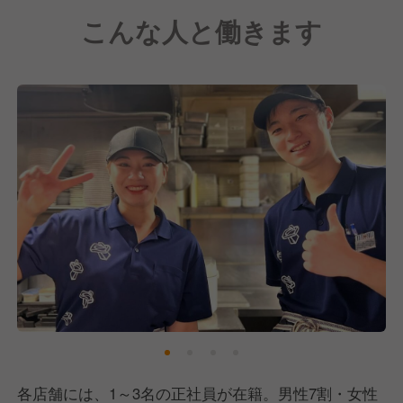
◎ミートキッチン log50
こんな人と働きます
◎神田屋
◎湊や磯吉食堂
◎ジュークステーキ
今後は年間5店舗以上のペースでの新規出店を計画し
ており、店長などのポストも誕生予定です。そこで今
回、当社の将来を担う人材を大募集！人柄・熱意重視
の選考なので、未経験の方も安心してご応募くださ
い！
各店舗には、1～3名の正社員が在籍。男性7割・女性