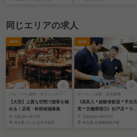
同じエリアの求人
NEW
NEW
バル・バー, 創作・ダイニングバー | 店長・店長候補
ラーメン | 店長・店長候補
【大宮】上質な空間で接客を極
《高収入＊経験者歓迎＊手当
める！店長・幹部候補募集
実＊労働環境◎》杉戸店＊ラ
メンの店長候補募集
月収/30~45万円
月収/400~500万円
埼玉県 さいたま市大宮区
埼玉県 北葛飾郡杉戸町