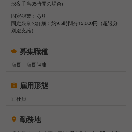
深夜手当35時間の場合)
当社はSVを置かず、同エリアの店長（約10～15名）
がチームを組んで進める「エリア1チーム制」を採用
固定残業：あり
しています。成功事例の共有、スタッフ欠員時の調
固定残業の詳細：約9.5時間分15,000円（超過分
整、エリア全体の運営など、みんなで助け合う風土で
別途支給）
す。
募集職種
◎未経験でも安心！
当社では、充実の研修で様々なスキルを磨けます！
店長・店長候補
難しい調理はなく、食材や料理によってセントラルキ
ッチンと店内調理を使い分けています。マニュアルも
整備されているので安心◎
雇用形態
入社後１年間は、毎月集合研修を実施。配属店舗でも
OJT研修でしっかり学べる体制を取っています。
正社員
その他にもビジネスマナーの座学や工場見学、接客ロ
ールプレイングなど、様々な研修があります。
テンアライドでは誰もが成長できる環境をご用意して
勤務地
います！ぜひご応募お待ちしております！