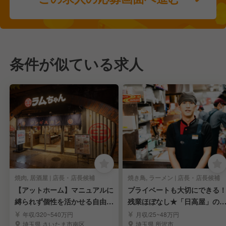
条件が似ている求人
焼肉, 居酒屋 | 店長・店長候補
焼き鳥, ラーメン | 店長・店長候補
【アットホーム】マニュアルに
プライベートも大切にできる
縛られず個性を活かせる自由な
残業ほぼなし★「日高屋」の
接客スタイル♪
長候補募集
年収/320~540万円
月収/25~48万円
埼玉県 さいたま市南区
埼玉県 所沢市