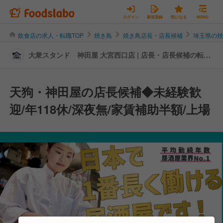
ログイン
新規登録
気になる
MENU
飲食店の求人・転職TOP
焼き鳥
焼き鳥店長・店長候補
埼玉県の
大衆スタンド 神田屋 大宮西口店 | 店長・店長候補の転
職・求人情報
天狗・神田屋の店長候補◆未経験歓
迎/年118休/深夜無/家賃補助半額/上場