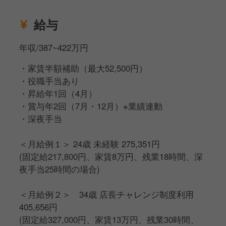
☆お客様に笑顔を届けます！
給与
・お席へのご案内、レジ対応
・料理やドリンクの提供、説明
年収/387~422万円
■キッチン業務
・家賃半額補助（最大52,500円）
☆おいしいお料理を作ります！
・役職手当あり
・食材の仕込み
・昇給年1回（4月）
・調理、盛りつけ
・賞与年2回（7月・12月）※業績連動
・深夜手当
■店舗運営業務
☆最高のチームをつくります！
＜月給例１＞ 24歳 未経験 275,351円
・アルバイトスタッフの採用、教育
(固定給217,800円、家賃8万円、残業18時間、深
・シフト作成
夜手当25時間の場合)
・売上や原価の管理
・食材の発注、在庫管理
＜月給例２＞ 34歳 店長チャレンジ制度利用
405,656円
＜仕事のポイント＞
(固定給327,000円、家賃13万円、残業30時間、
◎店長が主役です！