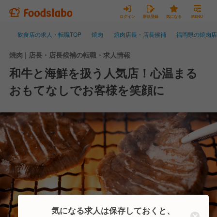
ログイン
新規登録
気になる
MENU
飲食店の求人・転職TOP
焼肉
焼肉店長・店長候補
福岡県の焼肉
焼肉 | 店長・店長候補の転職・求人情報
和牛と海鮮を扱う人気店！心温まる
おもてなしでお客様を笑顔に
気になる求人は保存しておくと、