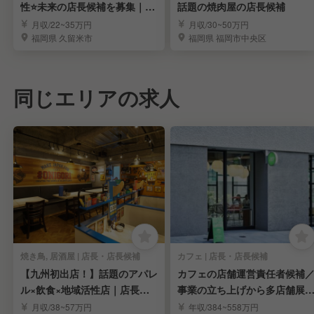
性⭐️未来の店長候補を募集｜７
話題の焼肉屋の店長候補
連休制度あり！
月収/22~35万円
月収/30~50万円
福岡県 久留米市
福岡県 福岡市中央区
同じエリアの求人
焼き鳥, 居酒屋 | 店長・店長候補
カフェ | 店長・店長候補
【九州初出店！】話題のアパレ
カフェの店舗運営責任者候補
ル×飲食×地域活性店｜店長・
事業の立ち上げから多店舗展
店長候補求む
まで担う
月収/38~57万円
年収/384~558万円