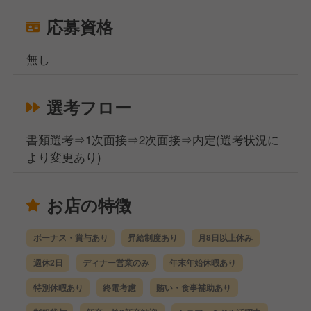
応募資格
無し
選考フロー
書類選考⇒1次面接⇒2次面接⇒内定(選考状況に
より変更あり)
お店の特徴
ボーナス・賞与あり
昇給制度あり
月8日以上休み
週休2日
ディナー営業のみ
年末年始休暇あり
特別休暇あり
終電考慮
賄い・食事補助あり