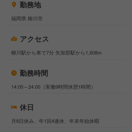
勤務地
5拠点になりますが、WEB面談も実施しており、飲食
専門の転職・就職のプロが対応いたしますのでご安心
福岡県 柳川市
くださいませ。
アクセス
柳川駅から車で7分 矢加部駅から1,608m
勤務時間
14:00～24:00（実働9時間休憩1時間）
休日
月8日休み、年1回4連休、年末年始休暇