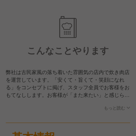
こんなことやります
弊社は古民家風の落ち着いた雰囲気の店内で炊き肉店
を運営しています。「安くて・旨くて・笑顔になれ
る」をコンセプトに掲げ、スタッフ全員でお客様をお
もてなしします。お客様が「また来たい」と感じられ
るよう心を込めたサービスを提供しており、店自慢の
もっと読む
タレは、50年の歴史を誇る老舗焼肉店の秘伝のタレを
ベースに、新たな味も加えた10種類を用意していま
す。