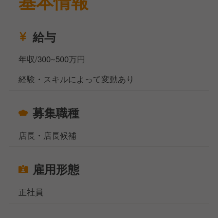
基本情報
今回は福岡県柳川市にある焼肉店の店長候補を募集い
たします。
接客業務を中心に、スタッフのシフト作成・管理・指
給与
導など店舗運営管理業務全般をお任せいたします。
アットホームな雰囲気と心温まるおもてなしを大切に
年収/300~500万円
しています。美味しい焼肉と丁寧なサービスで、特別
経験・スキルによって変動あり
なひとときを提供してください。
完全週休2日制、連休取得も可能にしており、「人」
募集職種
を大切にする会社です。お客様だけでなく、従業員も
大切にし、働きやすい環境を整えています。
店長・店長候補
当社サイト、フーズラボ・エージェントですがこのほ
かにも飲食店の求人を多数揃えております。
雇用形態
地元で働きたい方、都心部で働きたいけど引っ越しの
お金がなくて困っている方などなど…どんなお悩みも
正社員
ご相談ください！
相談窓口事務所は東京、大阪、名古屋、福岡、札幌の