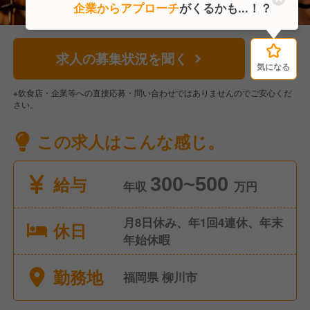
企業からアプローチ
がくるかも...！？
求人の募集状況を聞く
気になる
気になる
※飲食店・企業等への直接応募・問い合わせではありませんのでご安心くだ
さい。
この求人はこんな感じ。
給与
300~500
年収
万円
月8日休み、年1回4連休、年末
休日
年始休暇
勤務地
福岡県 柳川市