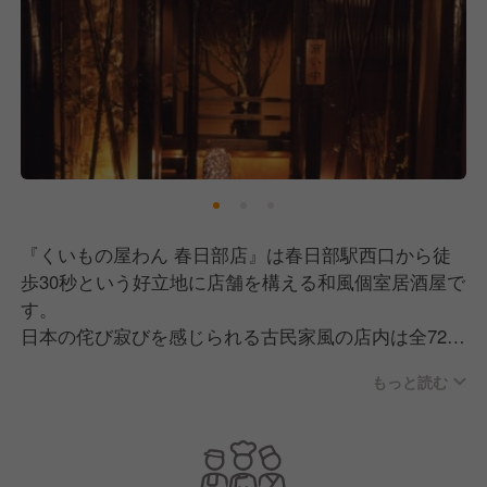
『くいもの屋わん 春日部店』は春日部駅西口から徒
歩30秒という好立地に店舗を構える和風個室居酒屋で
す。
日本の侘び寂びを感じられる古民家風の店内は全72
席。
もっと読む
2名から最大40名まで入る個室を完備しているので普
段の飲み会から大型宴会、女子会やデートなど様々な
シーンでご利用いただいます。