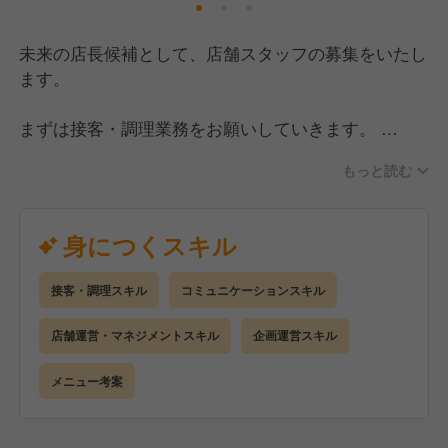
未来の店長候補として、店舗スタッフの募集をいたし
ます。
まずは接客・調理業務をお願いしていきます。
経験にあわせてお仕事をお任せしますので、徐々にで
もっと読む
きることを増やしていきましょう！
慣れてきたら後輩やアルバイトさんのフォローもお願
いしていきますが、ゆくゆくは店長を目指していただ
身につくスキル
きたいので、
数字面含めた店舗運営業務にも携わっていただけたら
接客・調理スキル
コミュニケーションスキル
と思います。
店舗運営・マネジメントスキル
企画運営スキル
今回は人手不足ではなく戦力強化の採用となりますの
で、飲食未経験の方も応募OKです。
メニュー考案
そして、「くいもの屋わん」はチェーン店ではありま
すが、各店舗の個性を大事にしています。