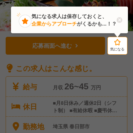
気になる求人は保存しておくと、
企業からアプローチ
がくるかも...！？
応募画面へ進む
気になる
気になる
この求人はこんな感じ。
給与
26~45
月収
万円
■月8日休み／週休2日（シフ
休日
ト制） ■有給休暇 ■慶弔休暇
■産前産後休暇 ■育児休暇 ■そ
勤務地
の他 特別休暇など
埼玉県 春日部市