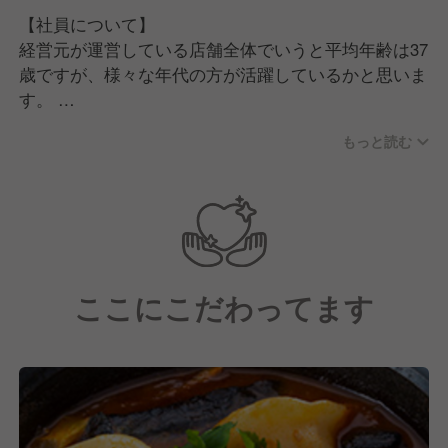
【社員について】
経営元が運営している店舗全体でいうと平均年齢は37
歳ですが、様々な年代の方が活躍しているかと思いま
す。
また、当社には様々な業態経験者がいる中で、飲食未
もっと読む
経験の方も活躍しているところが特徴の一つです。
【職場について】
一人ひとり自分らしく、自由に、やりがいを感じて働
ける雰囲気づくりを心がけています。
チームワークを意識し、"しあわせ"を追求すること
ここにこだわってます
で、自分自身ではなく一緒に働く仲間にも、そしてお
客様にも"しあわせ"が広がっていくと考えています。