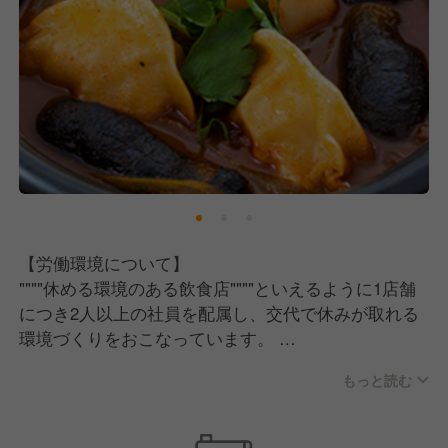
【労働環境について】
""""休める環境のある飲食店""""といえるように1店舗
につき2人以上の社員を配属し、交代で休みが取れる
環境づくりをおこなっています。
そこで現在の公休取得率は96%までになっており、店
もっと読む
舗同士のチームワークで人員調整をしていきながら確
実に休みが取れる環境づくりを目指しています。