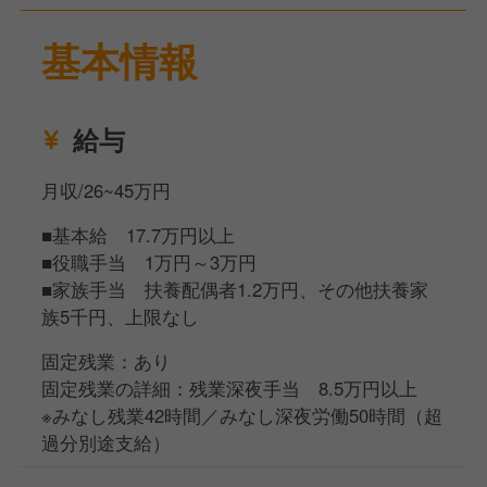
だからこそあなたの経験、そして個性が存分に発揮で
きる環境かと思いますので、ぜひ一緒にお店を盛り上
基本情報
げていきませんか？
給与
月収/26~45万円
■基本給 17.7万円以上
■役職手当 1万円～3万円
■家族手当 扶養配偶者1.2万円、その他扶養家
族5千円、上限なし
固定残業：あり
固定残業の詳細：残業深夜手当 8.5万円以上
※みなし残業42時間／みなし深夜労働50時間（超
過分別途支給）