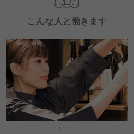
料理は居酒屋の定番から、「くいもの屋わん」ならで
はの昔ながらの和食・モダンな創作料理を提供。
こんな人と働きます
店舗ごとで考えたオリジナルメニューもあるので、お
客様がいつ来ても楽しんでいただける豊富なメニュー
も強みの一つです。
おかげさまで売上も好調！
今後も多くの方にご支持いただけるようにおもてなし
の心を忘れず、そしてブラッシュアップを図っていき
ます。
そのために現在は、新しい仲間を募集中です！