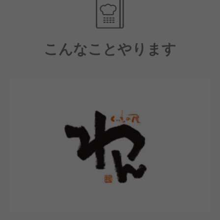
また、勤務地に関しても家庭の事情や新しいエリアで
挑戦したいなど、できる限り考慮をしています。
もちろん、Iターン・Uターン勤務も大歓迎です。
こんなことやります
【福利厚生について】
昇給に関しては結果だけではなく、そこに至る過程で
の取り組みを考慮したうえで評価を決める人事制度と
なっていますので、年間200名以上が昇格・昇給して
います。
また、賞与や住宅手当(地域による)、家族手当や確定
拠出年金など充実した内容も魅力の一つです。