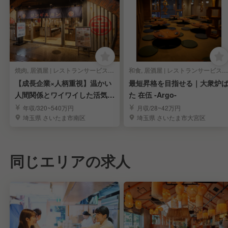
焼肉, 居酒屋 | レストランサービス・ホールスタッフ
和食, 居酒屋 | レストランサービス・ホールスタッフ
【成長企業×人柄重視】温かい
最短昇格を目指せる｜大衆炉
人間関係とワイワイした活気が
た 在伍 -Argo-
自慢の職場！
年収/320~540万円
月収/28~42万円
埼玉県 さいたま市南区
埼玉県 さいたま市大宮区
同じエリアの求人