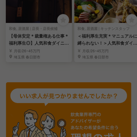
和食, 居酒屋 | 店長・店長候補
和食, 居酒屋 | キッチンスタッフ
【母体安定＊裁量権ある仕事＊
＜福利厚生充実＊マニュアル
福利厚生◎】人気和食ダイニン
縛られない！＞人気和食ダイ
グの店長候補を募集
ングの店舗スタッフ
月収/26~45万円
月収/26~45万円
埼玉県 春日部市
埼玉県 春日部市