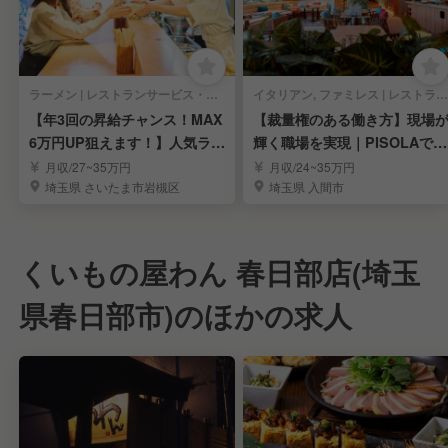
ラーメン | レストランサービス・ホールスタッフ
イタリアン, ファミレス | レストランサービス・ホールスタッフ
【年3回の昇給チャンス！MAX
【裁量権のある働き方】現場
6万円UP狙えます！】人気ラー
輝く職場を実現｜PISOLAで店
メンの社員募集
長候補募集
月収/27~35万円
月収/24~35万円
埼玉県 さいたま市岩槻区
埼玉県 入間市
くいもの屋わん 春日部店(埼玉
県春日部市)のほかの求人