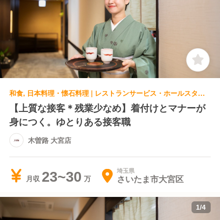
和食, 日本料理・懐石料理 | レストランサービス・ホールスタッフ | 木曽路 大宮店
【上質な接客＊残業少なめ】着付けとマナーが
身につく。ゆとりある接客職
木曽路 大宮店
埼玉県
23~30
さいたま市大宮区
月収
1
/
4