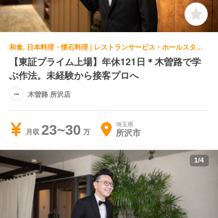
和食, 日本料理・懐石料理 | レストランサービス・ホールスタッフ | 木曽路 所沢店
【東証プライム上場】年休121日＊木曽路で学
ぶ作法。未経験から接客プロへ
木曽路 所沢店
埼玉県
23~30
所沢市
月収
1
/
4