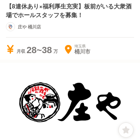
【8連休あり×福利厚生充実】板前がいる大衆酒
場でホールスタッフを募集！
庄や 桶川店
埼玉県
28~38
桶川市
月収