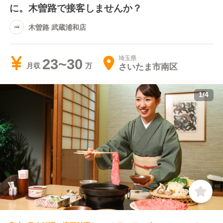
に。木曽路で接客しませんか？
木曽路 武蔵浦和店
埼玉県
23~30
さいたま市南区
月収
1
/
4