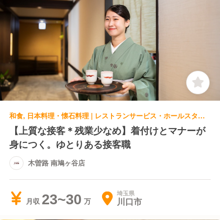
和食, 日本料理・懐石料理 | レストランサービス・ホールスタッフ | 木曽路 南鳩ヶ谷店
【上質な接客＊残業少なめ】着付けとマナーが
身につく。ゆとりある接客職
木曽路 南鳩ヶ谷店
埼玉県
23~30
川口市
月収