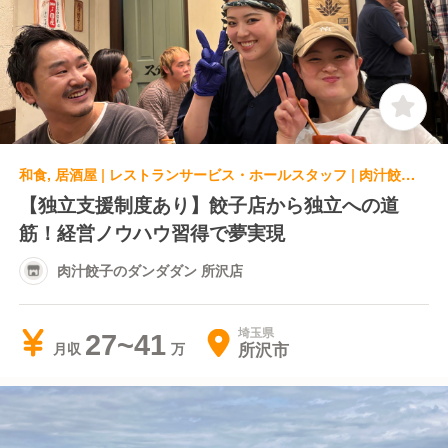
和食, 居酒屋 | レストランサービス・ホールスタッフ | 肉汁餃子のダンダダン 所沢店
【独立支援制度あり】餃子店から独立への道
筋！経営ノウハウ習得で夢実現
肉汁餃子のダンダダン 所沢店
埼玉県
27~41
所沢市
月収