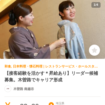
1
/
4
和食, 日本料理・懐石料理 | レストランサービス・ホールスタッフ | 木曽路 南越谷
【接客経験を活かす＊昇給あり】リーダー候補
募集。木曽路でキャリア形成
木曽路 南越谷
埼玉県