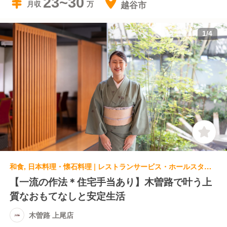
23~30
越谷市
月収
1
/
4
和食, 日本料理・懐石料理 | レストランサービス・ホールスタッフ | 木曽路 上尾店
【一流の作法＊住宅手当あり】木曽路で叶う上
質なおもてなしと安定生活
木曽路 上尾店