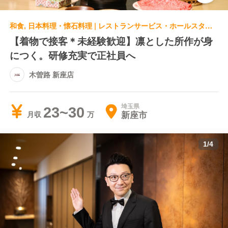
和食, 日本料理・懐石料理 | レストランサービス・ホールスタッフ | 木曽路 新座店
【着物で接客＊未経験歓迎】凛とした所作が身
につく。研修充実で正社員へ
木曽路 新座店
埼玉県
23~30
新座市
月収
1
/
4