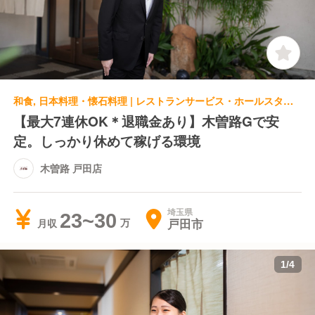
和食, 日本料理・懐石料理 | レストランサービス・ホールスタッフ | 木曽路 戸田店
【最大7連休OK＊退職金あり】木曽路Gで安
定。しっかり休めて稼げる環境
木曽路 戸田店
埼玉県
23~30
戸田市
月収
1
/
4