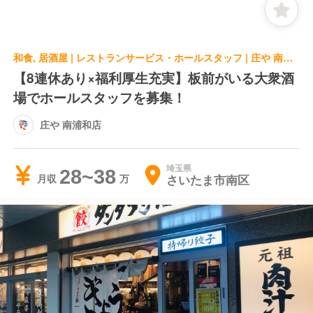
和食, 居酒屋 | レストランサービス・ホールスタッフ | 庄や 南浦和店
【8連休あり×福利厚生充実】板前がいる大衆酒
場でホールスタッフを募集！
庄や 南浦和店
埼玉県
28~38
さいたま市南区
月収