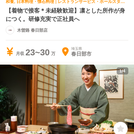
和食, 日本料理・懐石料理 | レストランサービス・ホールスタッフ | 木曽路 春日部店
【着物で接客＊未経験歓迎】凛とした所作が身
につく。研修充実で正社員へ
木曽路 春日部店
埼玉県
23~30
春日部市
月収
1
/
4