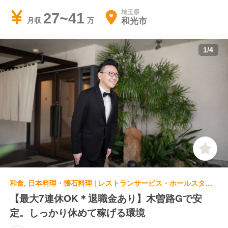
埼玉県
27~41
和光市
月収
1
/
4
和食, 日本料理・懐石料理 | レストランサービス・ホールスタッフ | 木曽路 熊谷店
【最大7連休OK＊退職金あり】木曽路Gで安
定。しっかり休めて稼げる環境