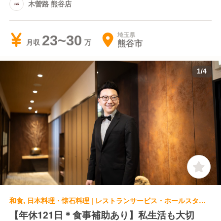
木曽路 熊谷店
埼玉県
23~30
熊谷市
月収
1
/
4
和食, 日本料理・懐石料理 | レストランサービス・ホールスタッフ | 木曽路 武蔵浦和店
【年休121日＊食事補助あり】私生活も大切