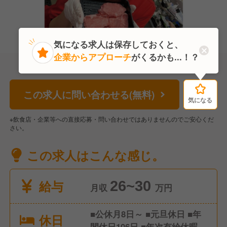
気になる求人は保存しておくと、
企業からアプローチ
がくるかも...！？
この求人に問い合わせる(無料)
気になる
気になる
※飲食店・企業等への直接応募・問い合わせではありませんのでご安心くだ
さい。
この求人はこんな感じ。
給与
26~30
月収
万円
■公休月8日～ ■元旦休日 ■年
休日
間休日106日 ■年次有給休暇 ■