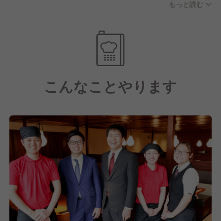
もっと読む
経験が浅い方でも安心してご活躍いただける環境で
す。
【ワークライフバランス重視】
年間休日106日で最大7連休OKのリフレッシュ休暇も
年2回！
こんなことやります
住宅手当や家族手当はもちろん、研修制度や資格支援
制度も完備しているので、 プライベートも仕事もど
ちらも大切にできる環境です。
【キャリアアップできる】
今後はさらなる新規出店を予定しており、将来的には
海外出店も視野に入れています。
その分新しいポストが生まれてきますので、上のポジ
ションがつまることはなく、やる気と努力次第でステ
ップアップできます。