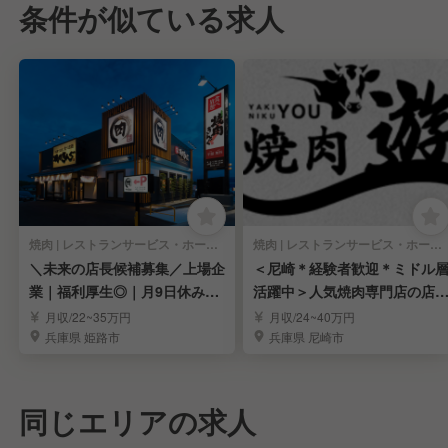
条件が似ている求人
焼肉 | レストランサービス・ホールスタッフ
焼肉 | レストランサービス・ホールスタッフ
＼未来の店長候補募集／上場企
＜尼崎＊経験者歓迎＊ミドル
業｜福利厚生◎｜月9日休み｜
活躍中＞人気焼肉専門店の店
７連休制度あります
スタッフを募集！
月収/22~35万円
月収/24~40万円
兵庫県 姫路市
兵庫県 尼崎市
同じエリアの求人