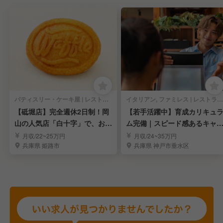
パティスリー・ケーキ屋 | レストランサービス・ホールスタッフ
イタリアン, ファミレス | レストランサービス・ホールスタッフ
【砥堀店】完全週休2日制！岡
【若手活躍中】育成カリキュ
山の人気店「白十字」で、お菓
ム完備｜スピード感あるキャ
子と笑顔を届ける
アアップを実現
月収/22~25万円
月収/24~35万円
兵庫県 姫路市
兵庫県 神戸市垂水区