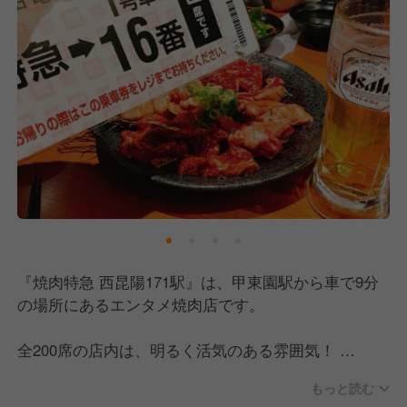
『焼肉特急 西昆陽171駅』は、甲東園駅から車で9分
の場所にあるエンタメ焼肉店です。
全200席の店内は、明るく活気のある雰囲気！
回転寿司のように特急レーンで料理を提供する独自の
もっと読む
スタイルで、自慢の焼肉や一品料理をリーズナブルな