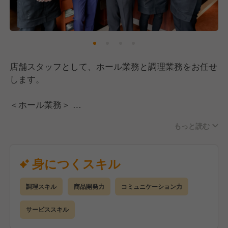
店舗スタッフとして、ホール業務と調理業務をお任せ
します。
＜ホール業務＞
・お出迎え、お見送りまでの接客業務全般
もっと読む
＜調理業務＞
・仕込みからスタンバイ
身につくスキル
・商品作成
・清掃 など
調理スキル
商品開発力
コミュニケーション力
当店は、コロナ禍でも出店を続けています。
サービススキル
おいしさと楽しさにこだわり、居心地の良い空間をお