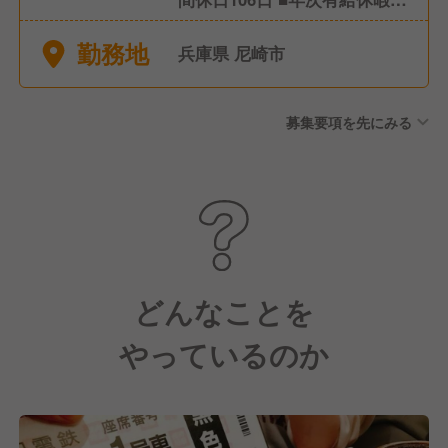
記念日休暇（誕生日・結婚）
勤務地
■リフレッシュ休暇年2回（4
兵庫県 尼崎市
～5連休・最大7連休OK)
募集要項を先にみる
どんなことを
やっているのか