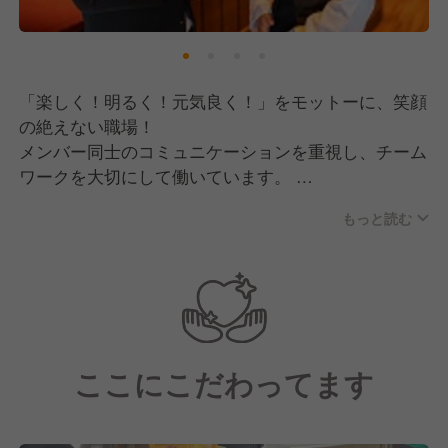
「楽しく！明るく！元気良く！」をモットーに、笑顔
の絶えない職場！
メンバー同士のコミュニケーションを重視し、チーム
ワークを大切にして働いています。
もっと読む
店長は「駅長」と呼ばれ、駅長のコスチュームで店舗
を運営し、エンタメ空間をより演出しています！
また、当店では「社員ひとりの成長＝会社の成長」と
いう想いがあります。
現場で活躍するスタッフに寄り添い、働きやすい環境
ここにこだわってます
づくりを目指しています。
お店を通じて、私たちと一緒に成長していきません