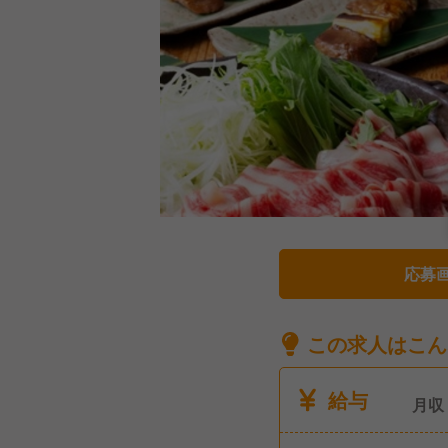
応募
この求人はこん
給与
月収