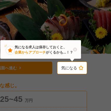
気になる求人は保存しておくと、
企業からアプローチ
がくるかも...！？
画面へ進む
気になる
気になる
な感じ。
25~45
万円