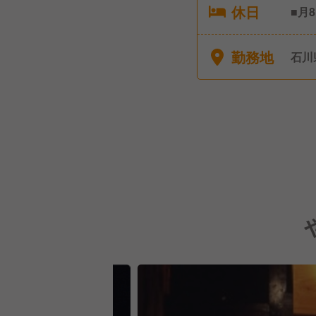
休日
■月
弔休
暇な
勤務地
石川