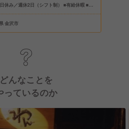
8日休み／週休2日（シフト制） ■有給休暇 ■慶
暇 ■産前産後休暇 ■育児休暇 ■その他 特別休
ど
県 金沢市
どんなことを
やっているのか