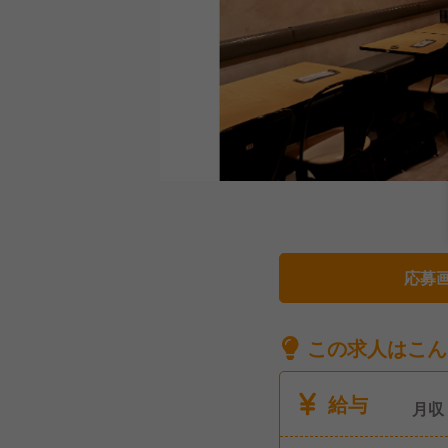
応募
この求人はこん
給与
月収