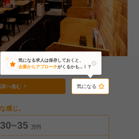
気になる求人は保存しておくと、
企業からアプローチ
がくるかも...！？
画面へ進む
気になる
気になる
な感じ。
30~35
万円