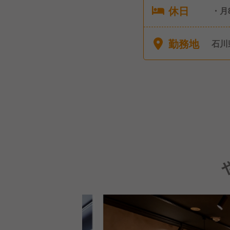
休日
・月
可能
勤務地
石川