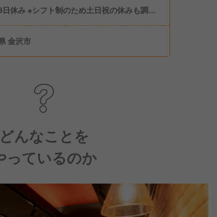
8日休み ※シフト制のため土日祝の休みも調整
 ・特別休暇：年3日 ・計画有給休暇：年5日
県 金沢市
どんなことを
やっているのか