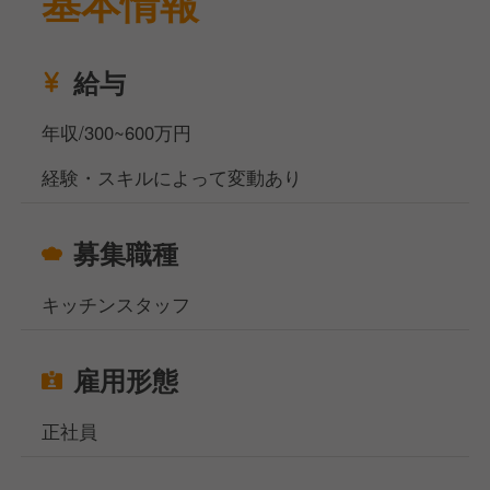
基本情報
当していただきます。
ホテル内でのマルチタスクが求められるため、柔軟な
対応力とスピード感が必要です。
給与
英語スキルも磨ける環境で、国際的なゲストとのコミ
ュニケーションを通じてスキルアップを図れます。
年収/300~600万円
ホテルやレストランでの調理経験がある方を求めてい
経験・スキルによって変動あり
ます。
お休みは月9日で、リフレッシュ休暇や産前産後休
募集職種
暇、育児休暇、介護休暇も取得可能です。
国際的な環境で成長しながら、一緒に新しい挑戦をし
キッチンスタッフ
てみませんか？
当社サイト、フーズラボ・エージェントですがこのほ
雇用形態
かにも飲食店の求人を多数揃えております。
地元で働きたい方、都心部で働きたいけど引っ越しの
正社員
お金がなくて困っている方などなど…どんなお悩みも
ご相談ください！