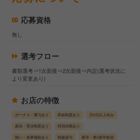
応募資格
無し
選考フロー
書類選考⇒1次面接⇒2次面接⇒内定(選考状況に
より変更あり)
お店の特徴
ボーナス・賞与あり
昇給制度あり
月8日以上休み
産休・育休制度あり
特別休暇あり
賄い・食事補助あり
制服貸与
新卒・第2新卒歓迎