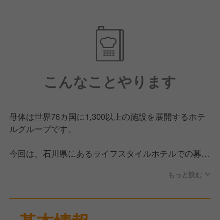
こんなことやります
母体は世界76カ国に1,300以上の施設を展開するホテ
ルグループです。
今回は、石川県にあるライフスタイルホテルでの募集
です。
もっと読む
金沢の魅力を発信しつつ、国内外のお客様に一流のお
もてなしを提供するため、キッチンスタッフを募集し
ています。
フレンチやハンバーガーを含む洋業態の調理業務を担