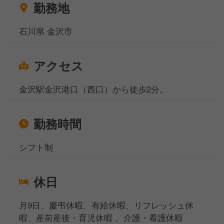
勤務地
相談窓口事務所は東京、大阪、名古屋、福岡、札幌の
5拠点になりますが、WEB面談も実施しており、飲食
石川県 金沢市
専門の転職・就職のプロが対応いたしますのでご安心
くださいませ。
アクセス
金沢駅金沢港口（西口）から徒歩2分。
勤務時間
シフト制
休日
月9日、慶弔休暇、有給休暇、リフレッシュ休
暇、産前産後・育児休暇 、介護・看護休暇