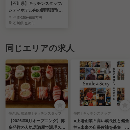
【石川県】キッチンスタッフ/
シティホテル内の調理部門(金
沢市)/月8日休み＊寮完備＊住
年収/350~600万円
宅手当あり
石川県 金沢市
同じエリアの求人
焼き鳥, 居酒屋 | キッチンスタッフ
焼肉 | キッチンスタッフ
【2026年6月オープニング】博
⭐️上場企業＊高い成長性と健全
多発祥の人気居酒屋で調理スタ
性⭐️未来の店長候補を募集｜７