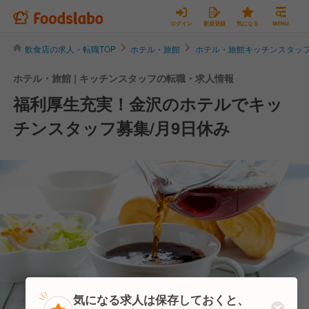
ログイン
新規登録
気になる
MENU
飲食店の求人・転職TOP
ホテル・旅館
ホテル・旅館キッチンスタッ
ホテル・旅館 | キッチンスタッフの転職・求人情報
福利厚生充実！金沢のホテルでキッ
チンスタッフ募集/月9日休み
気になる求人は保存しておくと、