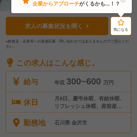
企業からアプローチ
がくるかも...！？
求人の募集状況を聞く
気になる
気になる
※飲食店・企業等への直接応募・問い合わせではありませんのでご安心くだ
さい。
この求人はこんな感じ。
給与
300~600
年収
万円
月9日、慶弔休暇、有給休暇、
休日
リフレッシュ休暇、産前産
後・育児休暇 、介護・看護休
勤務地
暇
石川県 金沢市