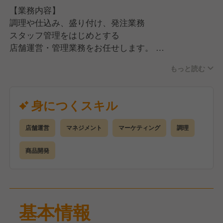
■プロのSNS運用業者を導入して
【業務内容】
マーケティング手法を学ぶ
調理や仕込み、盛り付け、発注業務
スタッフ管理をはじめとする
これらの経験を通じて店舗運営や
店舗運営・管理業務をお任せします。
マーケティングのスキルを高め、
確実に成長を実感できます。
もっと読む
具体的には・・・
●調理業務
●スタッフのシフト管理、採用・教育
身につくスキル
●他社では得られない成長の機会
●店舗の売上・原価管理
これからフランチャイズ本部として
●販促施策のプランニング、実施
店舗運営
マネジメント
マーケティング
調理
本格始動するため、新規事業の立ち上げや
拡大に携わることで多くの経験を積めます。
仕事を通じて『スタンドそのだ』の
商品開発
また、今まで経験してきたお仕事の中で
繁盛店を生み出すための様々な
「もっとこうしたらいいのに」と感じていたことも
仕掛けを学んで頂くことができます。
積極的に反映出来るチャンスもあります◎
これまで店舗のお客様にしか
今後も当社では新規店舗出店に向けて、
届ける事が出来なかったお料理も、
基本情報
社員の更なる成長のステージを
フランチャイズ本部の商品開発として、
生みだしていきます！