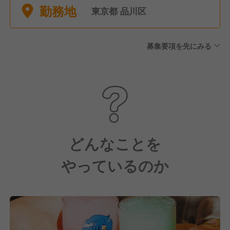
勤務地
暇・有給休暇・慶弔休暇あり
東京都 品川区
✅️5連休の取得も可能 1店舗あ
たり社員が3〜4名在籍してい
募集要項を先にみる
るため、 無理のない体制で勤
務できます。 人員不足による
長時間労働や、 「休みが取り
づらい」といった不安もな
く、 安心して働き続けられる
環境です。
どんなことを
やっているのか