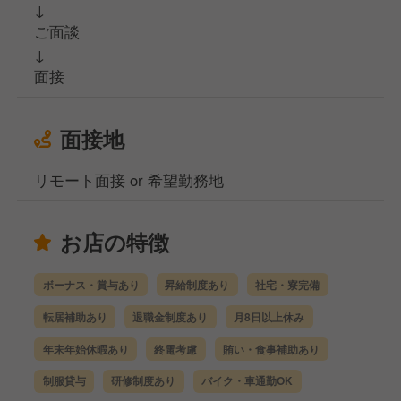
↓
ご面談
↓
面接
面接地
リモート面接 or 希望勤務地
お店の特徴
ボーナス・賞与あり
昇給制度あり
社宅・寮完備
転居補助あり
退職金制度あり
月8日以上休み
年末年始休暇あり
終電考慮
賄い・食事補助あり
制服貸与
研修制度あり
バイク・車通勤OK