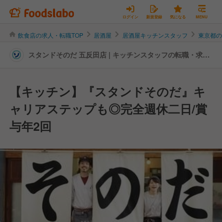
ログイン
新規登録
気になる
MENU
飲食店の求人・転職TOP
居酒屋
居酒屋キッチンスタッフ
東京都
スタンドそのだ 五反田店 | キッチンスタッフの転職・求人
情報
【キッチン】『スタンドそのだ』キ
ャリアステップも◎完全週休二日/賞
与年2回