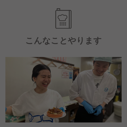
しかし成功と失敗を繰り返す中で、
現場社員の声を反映させ、
全員で取り組めば結果につなる事に
気づきました。
それ以降、現場社員の意見を中心に
こんなことやります
動くことが当者の運営方針の
基盤となりました。
●実践を通じて経営ノウハウを学び、
成長をサポート
当社の強みは、店舗の立ち上げや運営を通じて
経営スキルや繁盛店の
ノウハウを実践的に学べることです。
また、成長をサポートする多彩な取り組みも充実。
■月1回の店舗会議で数字の共有や改善案を議論
■販促セミナーにも参加しノウハウを学ぶ