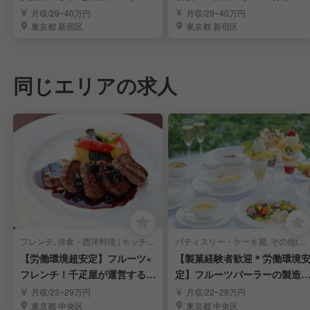
ンスタッフ募集
月収/29~40万円
月収/29~40万円
東京都 新宿区
東京都 新宿区
同じエリアの求人
フレンチ, 洋食・西洋料理 | キッチンスタッフ
パティスリー・ケーキ屋, その他(料理ジャンル) | キッチンスタッフ
【労働環境超安定】フルーツ×
【製菓経験者歓迎＊労働環境
フレンチ！千疋屋が運営するレ
定】フルーツパーラーの製造
ストラン調理人
調理スタッフ募集
月収/23~29万円
月収/22~28万円
東京都 中央区
東京都 中央区