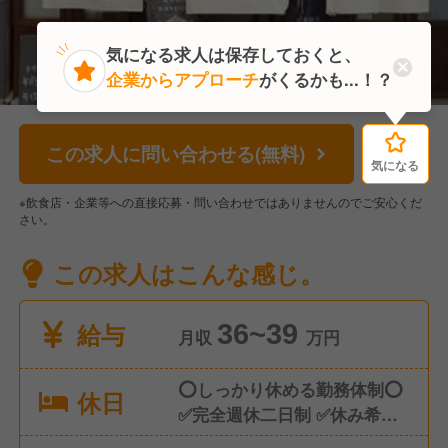
気になる求人は保存しておくと、
企業からアプローチ
がくるかも...！？
この求人に問い合わせる(無料)
気になる
気になる
※飲食店・企業等への直接応募・問い合わせではありませんのでご安心くだ
さい。
この求人はこんな感じ。
給与
36~39
月収
万円
⭕️しっかり休める勤務体制⭕️
休日
✅️完全週休二日制 ✅️休み希望
は柔軟に対応 ✅️年末年始休