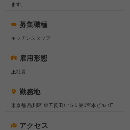
ます。
④直営部門MGR・FC本部SV
⑤部長
⑥購買・商品開発
募集職種
⑦企画開発
⑧物件開発
キッチンスタッフ
⑨経営企画
⑩営業本部長
⑪その他管理部門(人事・総務など)
雇用形態
上記にない役職もこれからどんどん増えていきます。
正社員
まだここにない未来を一緒に創っていきましょう！
勤務地
東京都 品川区 東五反田1-15-5 第5宮本ビル 1F
アクセス