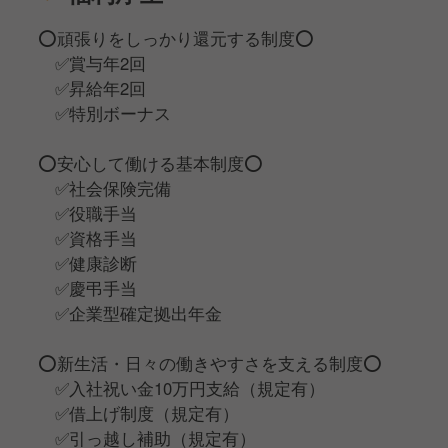
⭕️頑張りをしっかり還元する制度⭕️
✅️賞与年2回
✅️昇給年2回
✅️特別ボーナス
⭕️安心して働ける基本制度⭕️
✅️社会保険完備
✅️役職手当
✅️資格手当
✅️健康診断
✅️慶弔手当
✅️企業型確定拠出年金
⭕️新生活・日々の働きやすさを支える制度⭕️
✅️入社祝い金10万円支給（規定有）
✅️借上げ制度（規定有）
✅️引っ越し補助（規定有）