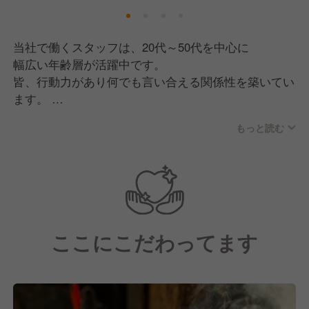
パイオニアとして、多くのお客様に
愛され続けてきた人気店です。
常に時代を先取りした独自のスタイルで、
当社で働くスタッフは、20代～50代を中心に
繁盛を続けながら、『スタンドそのだ』という
幅広い年齢層が活躍中です。
ブランドを確立してきました。
皆、行動力があり何でも言い合える関係性を築いてい
ます。
今回、かねてより出店を検討していた
エリアに物件が出てきたこともあり、
もっと読む
☆★☆ 《ここがポイント！》 ☆★☆
これを機に事業拡大にドライブをかけるべく、
●あなたの意見を反映し結果へ繋げる●
私たちは今、FC本部として本格始動し、
当社も以前はトップダウンで
『直営店』と『FC本部』の二軸で
意思決定をし、ある意味現場社員の
事業を着実に拡大していきます。
声は跳ね除け強引に進めていた時代も
この成長を支える新たな仲間をお迎えし、
ありました。
盤石の体制で今後の店舗展開を進めます。
ここにこだわってます
しかし成功と失敗を繰り返す中で、
現場社員の声を反映させ、
全員で取り組めば結果につなる事に
気づきました。
それ以降、現場社員の意見を中心に