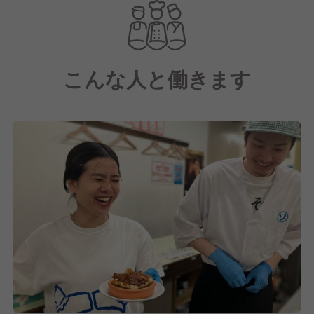
▼∴▼∴▼∴▼∴▼∴▼∴▼∴▼∴▼∴▼∴▼∴▼
【アピールポイント】
◎創業36年目を迎える安定企業！
こんな人と働きます
◎実績のあるブランドの事業拡大に携われる！
◎本部としてのキャリアも歩める
◎充実した研修制度あり！
◎裁量権が有り、企画立案の機会多数！
『スタンドそのだ』は、
東京・大阪に店舗を展開する、
全国で急増中の『スタンド酒場』の
火付け役として知られる人気ブランドです。
当社は創業36年目を迎える安定企業でありながら、
常に新しい挑戦を続けています。
『スタンドそのだ』は、「一人飲み」という
言葉を世に広めたスタンド酒場の