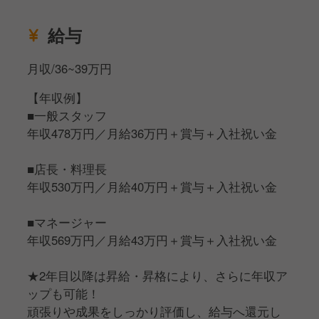
あなたが考案した商品を
全国の皆様に届けるチャンスも！
給与
FC本部としてスタートする今だからこそ、
月収/36~39万円
様々なチャンスや幹部候補としての
【年収例】
キャリアアップの機会があります！
■一般スタッフ
年収478万円／月給36万円＋賞与＋入社祝い金
●キャリアの可能性は無限に！
■店長・料理長
同じ当社の社員であっても、
年収530万円／月給40万円＋賞与＋入社祝い金
働く目的や、将来のなりたい姿は人それぞれ。
今後事業拡大する当社では一人一人の希望を
■マネージャー
叶えることができる多様なキャリアパスをご用意。
年収569万円／月給43万円＋賞与＋入社祝い金
≪キャリアプラン例≫
★2年目以降は昇給・昇格により、さらに年収ア
①一般社員
ップも可能！
②料理長
頑張りや成果をしっかり評価し、給与へ還元し
③店長