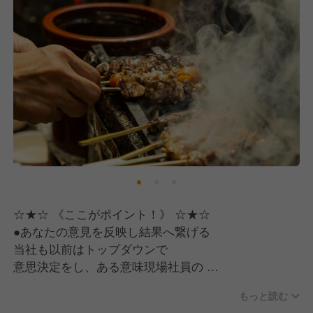
動くことが当者の運営方針の
基盤となりました。
☆★☆ 《ここがポイント！》 ☆★☆
●あなたの意見を反映し結果へ繋げる
当社も以前はトップダウンで
意思決定をし、ある意味現場社員の
声は跳ね除け強引に進めていた時代も
もっと読む
ありました。