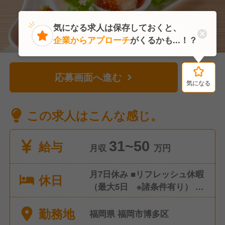
気になる求人は保存しておくと、
企業からアプローチ
がくるかも...！？
応募画面へ進む
気になる
気になる
この求人はこんな感じ。
給与
31~50
月収
万円
月7日休み ■リフレッシュ休暇
休日
（最大5日 ※諸条件有り） ■
年末年始振替休暇（3日） ■有
勤務地
休休暇（毎月1日必ず消化）
福岡県 福岡市博多区