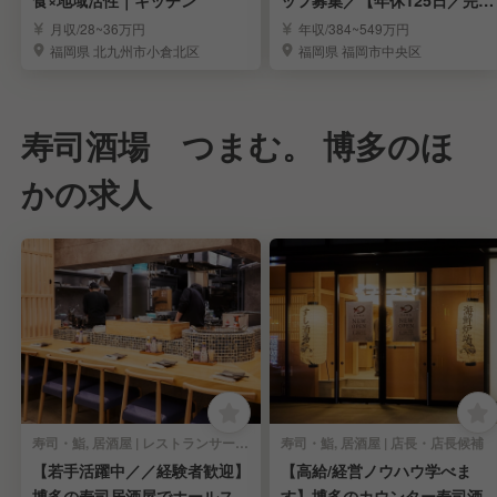
食×地域活性｜キッチン
ッフ募集／【年休125日／完全
週休2日制】
月収/28~36万円
年収/384~549万円
福岡県 北九州市小倉北区
福岡県 福岡市中央区
寿司酒場 つまむ。 博多のほ
かの求人
寿司・鮨, 居酒屋 | レストランサービス・ホールスタッフ
寿司・鮨, 居酒屋 | 店長・店長候補
【若手活躍中／／経験者歓迎】
【高給/経営ノウハウ学べま
博多の寿司居酒屋でホールスタ
す】博多のカウンター寿司酒