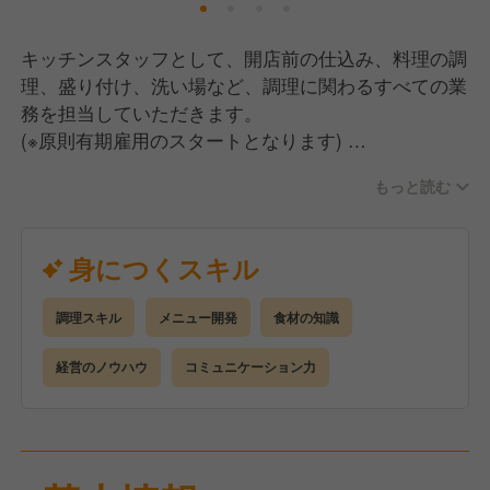
キッチンスタッフとして、開店前の仕込み、料理の調
理、盛り付け、洗い場など、調理に関わるすべての業
務を担当していただきます。
(※原則有期雇用のスタートとなります)
もっと読む
将来的には、料理長候補として、仕入れや食材管理、
メニュー開発、他の調理スタッフの指導・育成などの
業務もお任せします。
身につくスキル
共に一流の料理を追求し、お店を盛り上げていきまし
調理スキル
メニュー開発
食材の知識
ょう！
経営のノウハウ
コミュニケーション力