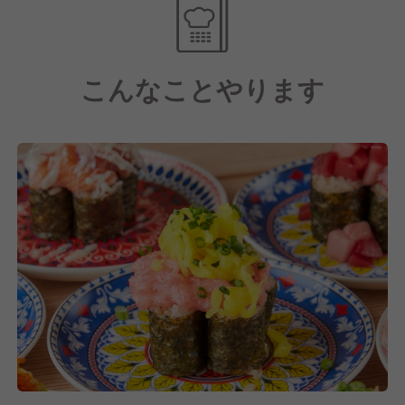
当たり前のことかもしれませんが、しっかり心がける
ことで風通しのいい良好な人間関係ができると考えて
います。
こんなことやります
【成果に応じて給与アップ】
年に2回の昇給チャンスや業績賞与の支給もあり、高
いモチベーションを保ちながらスキルアップができま
す。
【当店ならではのメニュー展開】
旬の鮮魚を用いたお造りや刺身だけでなく、和とフレ
ンチを融合させたイノベーティブなオリジナル寿司な
ども提供。
「居酒屋以上、割烹未満」のリーズナブルで上質な料
理が特徴です。