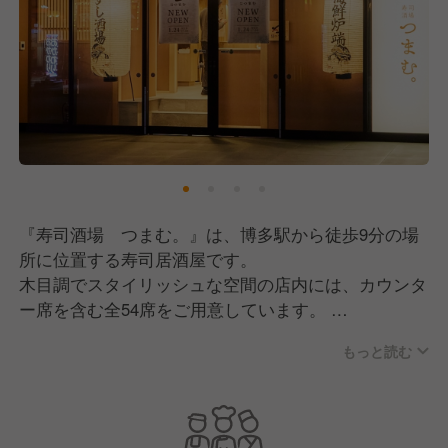
『寿司酒場 つまむ。』は、博多駅から徒歩9分の場
所に位置する寿司居酒屋です。
木目調でスタイリッシュな空間の店内には、カウンタ
ー席を含む全54席をご用意しています。
もっと読む
料理は、客単価5,000円〜6,000円で海鮮を中心に、板
前出身の大将が心を込めて握る極上寿司もご提供。
本まぐろのお造り盛りやあて巻きこぼれ寿司など、独
自のメニューを展開しています。