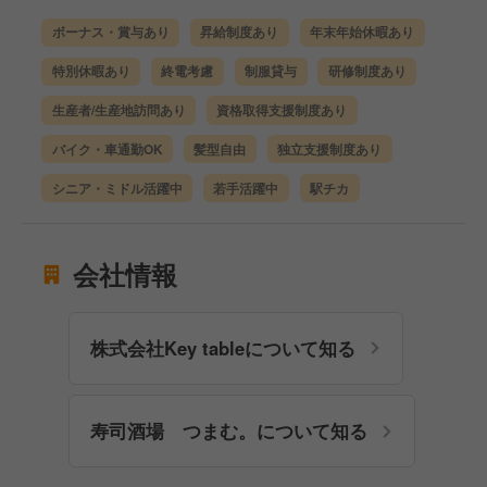
ボーナス・賞与あり
昇給制度あり
年末年始休暇あり
特別休暇あり
終電考慮
制服貸与
研修制度あり
生産者/生産地訪問あり
資格取得支援制度あり
バイク・車通勤OK
髪型自由
独立支援制度あり
シニア・ミドル活躍中
若手活躍中
駅チカ
会社情報
株式会社Key tableについて知る
寿司酒場 つまむ。について知る