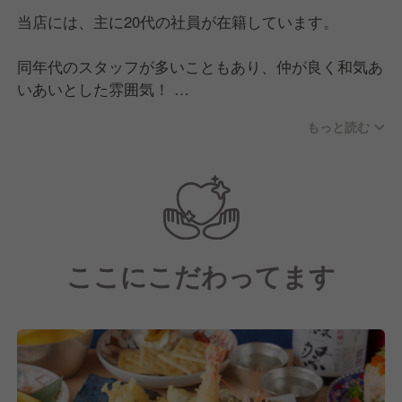
当店には、主に20代の社員が在籍しています。
同年代のスタッフが多いこともあり、仲が良く和気あ
いあいとした雰囲気！
現場はいつも明るくにぎやかで、活気のある空間で
もっと読む
す。
ほとんどの社員が同業態出身で、前職も飲食業界の方
が多数います。
中にはアルバイトから入社し、その後正社員として活
躍している方も多くいます。
ここにこだわってます
＜こんな方は大歓迎です！＞
・責任感のある方
・自らの行動に責任を持てる方
・誠実で他人を尊重できる方