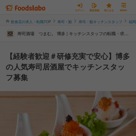
ログイン
新規登録
気になる
MENU
飲食店の求人・転職TOP
寿司・鮨
寿司・鮨キッチンスタッフ
福
寿司酒場 つまむ。 博多 | キッチンスタッフの転職・求人
情報
【経験者歓迎＃研修充実で安心】博多
の人気寿司居酒屋でキッチンスタッ
フ募集