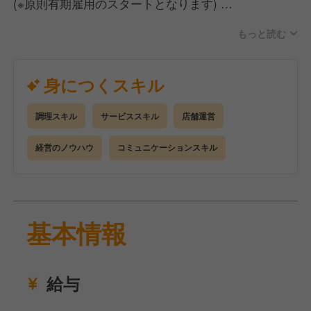
(※原則有期雇用のスタートとなります)
もっと読む
＜キッチン業務＞
串打ちや食材の仕込みから盛り付けまで一通りの調
理、洗い場など
身につくスキル
調理スキル
サービススキル
店舗運営
＜ホール業務＞
ご案内、オーダー受付、配膳、接客、会計など
経営のノウハウ
コミュニケーションスキル
ゆくゆくは店長候補として、売上・コストの数値管
理、シフト管理、他のスタッフへの指導・育成などの
業務もお任せします。
基本情報
給与