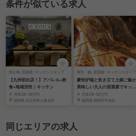
条件が似ている求人
焼き鳥, 居酒屋 | キッチンスタッフ
寿司・鮨, 居酒屋 | キッチンスタッフ
【九州初出店！】アパレル×飲
豪快炉端と炊き立て土鍋ご飯
食×地域活性｜キッチン
美味しい大人の居酒屋でキッ
ンスタッフ
月収/28~36万円
月収/28~50万円
福岡県 北九州市小倉北区
福岡県 福岡市中央区
同じエリアの求人