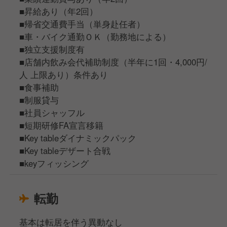
■昇給あり（年2回）
■帰省交通費手当（単身赴任者）
■車・バイク通勤ＯＫ（勤務地による）
■独立支援制度有
■店舗内飲み会代補助制度（半年に1回・4,000円/
人 上限あり）条件あり
■食事補助
■制服貸与
■社員シャッフル
■短期研修FA宣言移籍
■Key tableダイナミックパック
■Key tableデザート合戦
■keyフィッシング
転勤
基本は転居を伴う異動なし