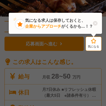
気になる求人は保存しておくと、
企業からアプローチ
がくるかも...！？
直近1人がこの求人を検討中
応募画面へ進む
気になる
気になる
この求人はこんな感じ。
給与
28~50
月収
万円
月7日休み ■リフレッシュ休暇
休日
（最大5日 ※諸条件有り） ■
年末年始振替休暇（3日） ■有