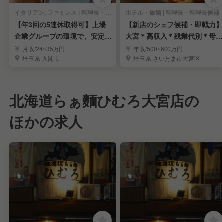
イタリアン, ファミレス | 料理長・料理長候補
ホテル・旅館 | 料理長・料理長候補
【年3回の5連休取得可】上場
【新店のシェフ候補・即戦力
企業グループの環境で、安定し
大宮＊高収入＊残業代別＊母
たキャリアアップ！
安定＊労働環境良し
月収/24~35万円
年収/500~600万円
埼玉県 入間市
埼玉県 さいたま市大宮区
北海道らぁ麵ひむろ大宮店の
ほかの求人