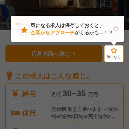
気になる求人は保存しておくと、
企業からアプローチ
がくるかも...！？
応募画面へ進む
気になる
気になる
この求人はこんな感じ。
給与
30~35
月収
万円
交代制 働き方選べます ＜週休
休日
制or週休2日制or完全週休2日
制or週休3日制＞