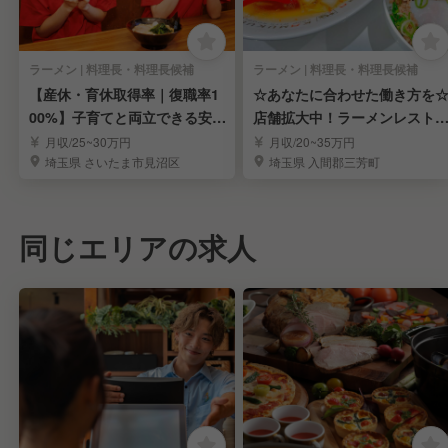
ラーメン | 料理長・料理長候補
ラーメン | 料理長・料理長候補
【産休・育休取得率｜復職率1
☆あなたに合わせた働き方を
00%】子育てと両立できる安心
店舗拡大中！ラーメンレスト
の優良企業！
ンのスタッフを募集
月収/25~30万円
月収/20~35万円
埼玉県 さいたま市見沼区
埼玉県 入間郡三芳町
同じエリアの求人