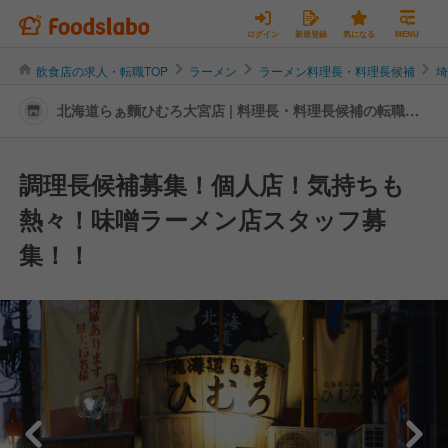
ログイン
新規登録
気になる
MENU
飲食店の求人・転職TOP
ラーメン
ラーメン料理長・料理長候補
北海道らぁ麵ひむろ大宮店 | 料理長・料理長候補の転職・
求人情報
調理長候補募集！個人店！気持ちも
熱々！味噌ラーメン店スタッフ募
集！！