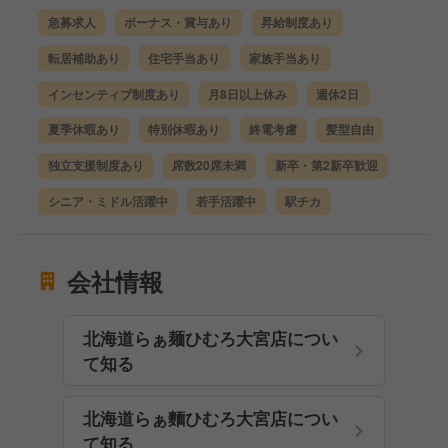
急募求人
ボーナス・賞与あり
昇給制度あり
転居補助あり
住宅手当あり
家族手当あり
インセンティブ制度あり
月8日以上休み
週休2日
夏季休暇あり
特別休暇あり
終電考慮
髪型自由
独立支援制度あり
席数20席未満
新卒・第2新卒歓迎
シニア・ミドル活躍中
若手活躍中
駅チカ
会社情報
北海道らぁ麺ひむろ大宮店につい
て知る
北海道らぁ麵ひむろ大宮店につい
て知る