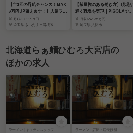
【年3回の昇給チャンス！MAX
【裁量権のある働き方】現場
6万円UP狙えます！】人気ラー
輝く職場を実現｜PISOLAで店
メンの社員募集
長候補募集
月収/27~35万円
月収/24~35万円
埼玉県 さいたま市岩槻区
埼玉県 入間市
北海道らぁ麵ひむろ大宮店の
ほかの求人
ラーメン | キッチンスタッフ
ラーメン | 店長・店長候補