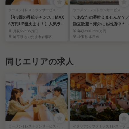
ラーメン | レストランサービス・ホールスタッフ
ラーメン | レストランサービス・ホールスタッフ
【年3回の昇給チャンス！MAX
＼あなたの夢叶えませんか？
6万円UP狙えます！】人気ラー
独立歓迎＊海外にも出店中＊
メンの社員募集
収800万狙えます
月収/27~35万円
年収/500~550万円
埼玉県 さいたま市岩槻区
埼玉県 本庄市
同じエリアの求人
ラーメン | レストランサービス・ホールスタッフ
イタリアン, ファミレス | レストランサービス・ホールスタッフ