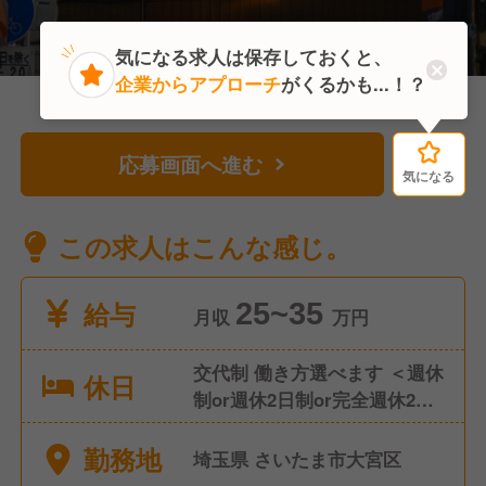
気になる求人は保存しておくと、
企業からアプローチ
がくるかも...！？
応募画面へ進む
気になる
気になる
この求人はこんな感じ。
給与
25~35
月収
万円
交代制 働き方選べます ＜週休
休日
制or週休2日制or完全週休2日
制or週休3日制＞
勤務地
埼玉県 さいたま市大宮区