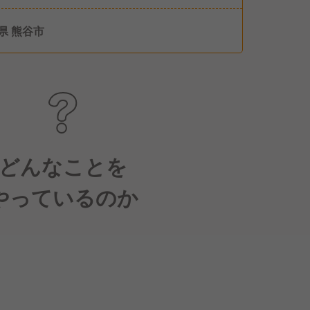
、取りやすいです） ■夏季休暇 ■冬季休暇 ■慶
暇 ■8連休制度（又は4連休2回） ■永年勤続休
県 熊谷市
■消滅年次有給積立制度（失効した有給休暇を積
病気やけがの治療等が発生した際に利用できる
） ■公休月6日（2月は5日）
どんなことを
やっているのか