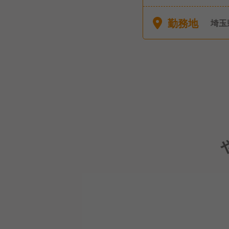
ため
弔休
勤務地
埼玉
暇 
立、
制度