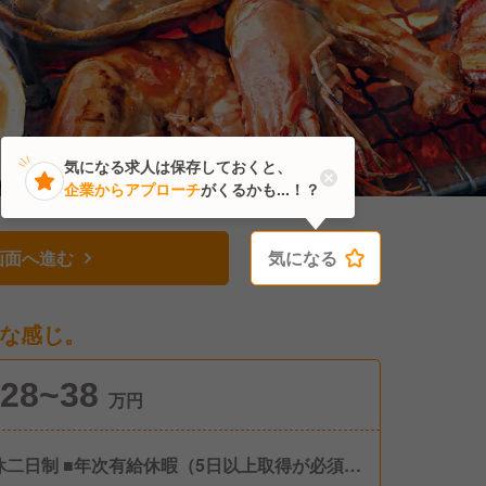
気になる求人は保存しておくと、
企業からアプローチ
がくるかも...！？
画面へ進む
気になる
気になる
な感じ。
28~38
万円
休二日制 ■年次有給休暇（5日以上取得が必須の