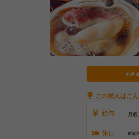
応募
この求人はこん
給与
月収
休日
■週