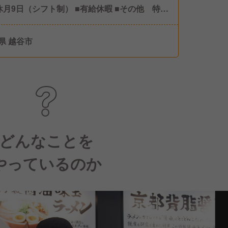
休月9日（シフト制） ■有給休暇 ■その他 特別
など ※年間休日107日
県 越谷市
どんなことを
やっているのか