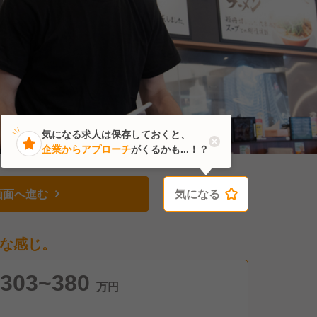
気になる求人は保存しておくと、
企業からアプローチ
がくるかも...！？
画面へ進む
気になる
気になる
な感じ。
303~380
万円