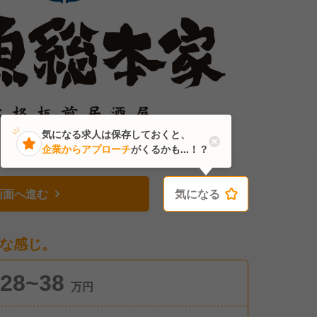
気になる求人は保存しておくと、
企業からアプローチ
がくるかも...！？
画面へ進む
気になる
気になる
な感じ。
28~38
万円