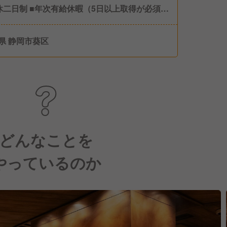
休二日制 ■年次有給休暇（5日以上取得が必須の
、取りやすいです） ■夏季休暇 ■冬季休暇 ■慶
暇 ■8連休制度（又は4連休2回） ■永年勤続休
県 静岡市葵区
■消滅年次有給積立制度（失効した有給休暇を積
病気やけがの治療等が発生した際に利用できる
） ■公休月6日（2月は5日）
どんなことを
やっているのか