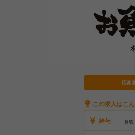
応募
この求人はこん
給与
月収