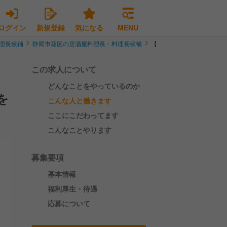
ログイン
新規登録
気になる
MENU
理長候補
静岡市葵区の居酒屋料理長・料理長候補
【福利厚生充実×8連休あ
この求人について
どんなことをやっているのか
を
こんな人と働きます
ここにこだわってます
こんなことやります
募集要項
基本情報
福利厚生・待遇
応募について