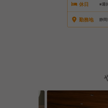
休日
■週
ため
弔休
勤務地
静岡
暇 
立、
制度