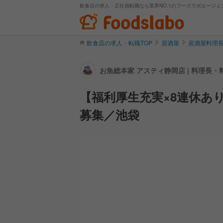
飲食店の求人・正社員転職なら業界NO.1のフーズラボエージェ
飲食店の求人・転職TOP
居酒屋
居酒屋料理
お魚総本家 アスティ静岡店 | 料理長
【福利厚生充実×8連休あ
募集／池袋