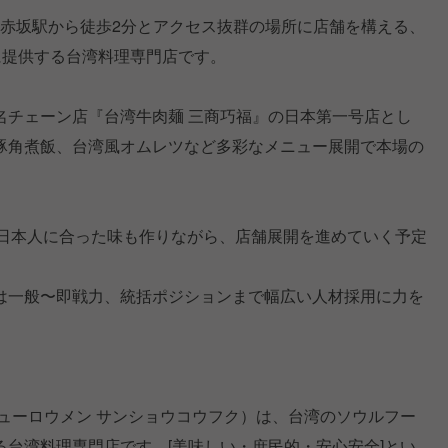
は赤坂駅から徒歩2分とアクセス抜群の場所に店舗を構える、
に提供する台湾料理専門店です。
名チェーン店『台湾牛肉麺 三商巧福』の日本第一号店とし
豚角煮飯、台湾風オムレツなど多彩なメニュー展開で本場の
つ日本人に合った味も作りながら、店舗展開を進めていく予定
は一般〜即戦力、統括ポジションまで幅広い人材採用に力を
ューロウメン サンショウコウフク）は、台湾のソウルフー
台湾料理専門店です。[美味しい・庶民的・安心安全]とい