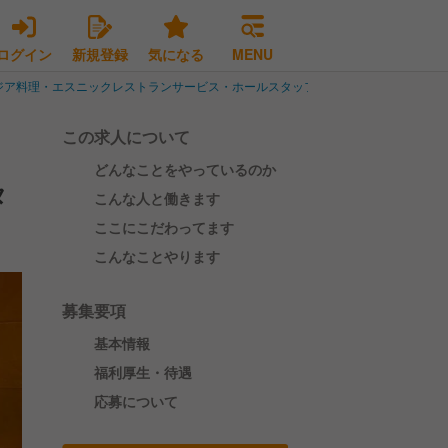
ログイン
新規登録
気になる
MENU
ジア料理・エスニックレストランサービス・ホールスタッフ
東京23区のアジア
この求人について
どんなことをやっているのか
タ
こんな人と働きます
ここにこだわってます
こんなことやります
募集要項
基本情報
福利厚生・待遇
応募について