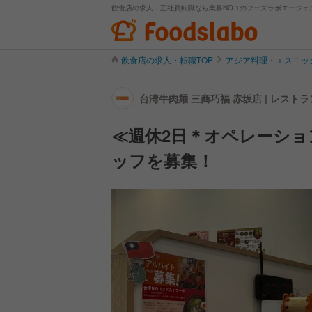
飲食店の求人・正社員転職なら業界NO.1のフーズラボエージェ
飲食店の求人・転職TOP
アジア料理・エスニッ
台湾牛肉麺 三商巧福 赤坂店 | レス
≪週休2日＊オペレーショ
ッフを募集！