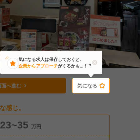
気になる求人は保存しておくと、
企業からアプローチ
がくるかも...！？
画面へ進む
気になる
気になる
な感じ。
23~35
万円