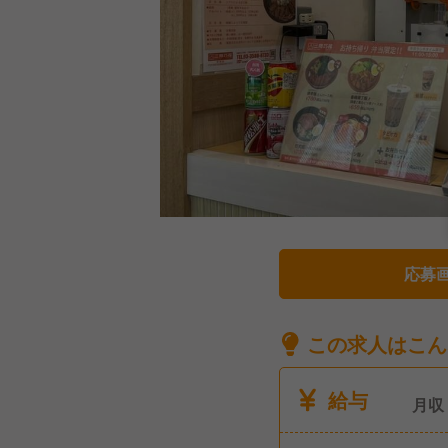
応募
この求人はこん
給与
月収