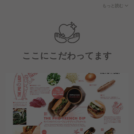
う刺激的な環境です。異業種から飛び込んできたメン
もっと読む
バーも多く、多様性を尊重する「Ohana（家族）」の
ような温かいチームが自慢です。
ここにこだわってます