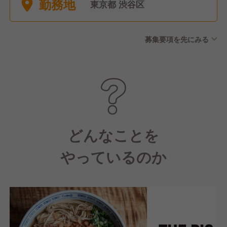
勤務地
給：3日、有給付与前までにや
東京都 渋谷区
むを得ず欠勤となった場合に
使用可能）、有給休暇(入社時
募集要項を先にみる
から6ヶ月後10日付与、以降法
定どおり）、慶弔休暇(有給：
事由によって1〜5日）、産前
産後休暇・育児休業、介護休
暇・介護休業
どんなことを
やっているのか