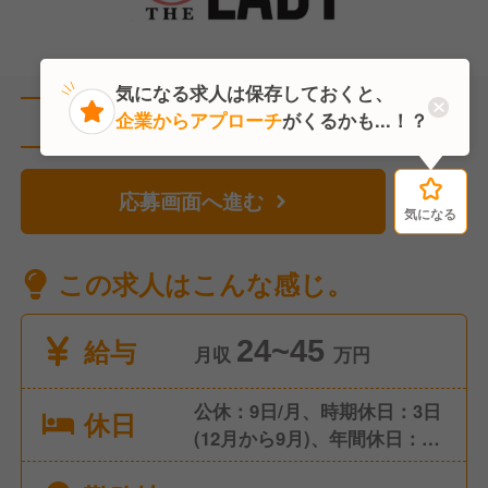
気になる求人は保存しておくと、
企業からアプローチ
がくるかも...！？
直近1人がこの求人を検討中
応募画面へ進む
気になる
気になる
この求人はこんな感じ。
給与
24~45
月収
万円
公休：9日/月、時期休日：3日
休日
(12月から9月)、年間休日：
111日 入社時特別休暇（有