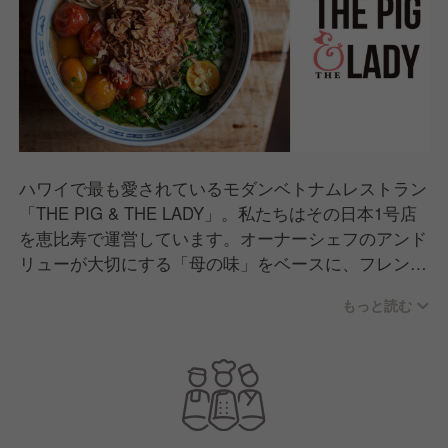
ハワイで最も愛されているモダンベトナムレストラン
「THE PIG & THE LADY」。私たちはその日本1号店
を恵比寿で運営しています。オーナーシェフのアンド
リューが大切にする「母の味」をベースに、フレンチ
の技法を融合させた全く新しいベトナム料理を提供。
もっと読む
連日、感度の高いお客様で賑わう活気あふれる空間
で、食を通じた「最高に楽しい体験」を創り出してい
ます。