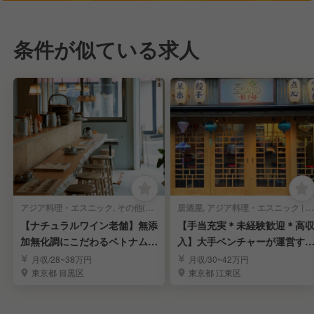
条件が似ている求人
アジア料理・エスニック, その他(料理ジャンル) | レストランサービス・ホールスタッフ
居酒屋, アジア料理・エスニック | レストランサービス・ホールスタッフ
【ナチュラルワイン老舗】無添
【手当充実＊未経験歓迎＊高
加無化調にこだわるベトナム料
入】大手ベンチャーが運営す
理店スタッフ募集
エスニック中華店
月収/28~38万円
月収/30~42万円
東京都 目黒区
東京都 江東区