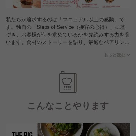
私たちが追求するのは「マニュアル以上の感動」で
す。独自の「Steps of Service（接客の心得）」に基
づき、お客様が何を求めているかを先読みする力を養
います。食材のストーリーを語り、最適なペアリング
を提案する。ただ料理を運ぶのではなく、お客様の記
もっと読む
憶に残るワンシーンをプロデュースすることに、一切
の妥協をしません。
こんなことやります