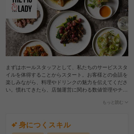
まずはホールスタッフとして、私たちのサービススタ
イルを体得することからスタート。お客様との会話を
楽しみながら、料理やドリンクの魅力を伝えてくださ
い。慣れてきたら、店舗運営に関わる数値管理やチー
ムの育成、VMD（空間演出）などにも挑戦していた
もっと読む
だきます。将来のリーダー・店長候補として、ブラン
ドを育てる醍醐味を肌で感じられるポジションです。
身につくスキル