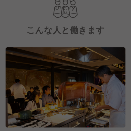
雰囲気の店内は、落ち着いた和の大人空間。
こんな人と働きます
カウンタ―キッチンのためお客様との距離も近く、そ
の臨場感もお楽しみいただいています！