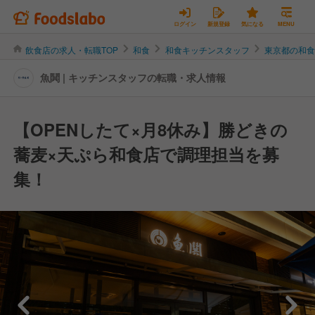
ログイン
新規登録
気になる
MENU
飲食店の求人・転職TOP
和食
和食キッチンスタッフ
東京都の和
魚鬨 | キッチンスタッフの転職・求人情報
【OPENしたて×月8休み】勝どきの
蕎麦×天ぷら和食店で調理担当を募
集！