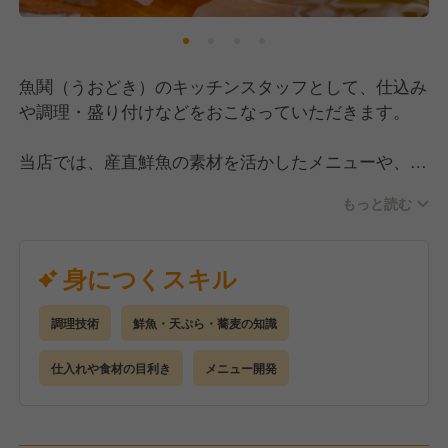
魚鬨（うおどき）のキッチンスタッフとして、仕込み
や調理・盛り付けなどをおこなっていただきます。
当店では、産直鮮魚の素材を活かしたメニューや、熟
練技が光る天ぷら・お蕎麦をご用意。
もっと読む
取り引き先の業者さんや、お料理を彩る器なども現場
のスタッフが決めているので、本格的な調理技術だけ
でなく店舗運営などの知識も身に付きます！
身につくスキル
調理技術
鮮魚・天ぷら・蕎麦の知識
仕入れや食材の目利き
メニュー開発