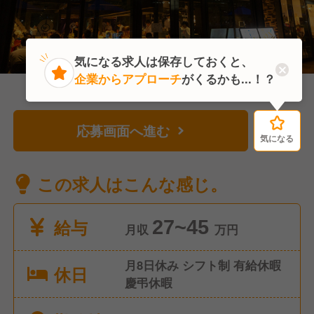
気になる求人は保存しておくと、
企業からアプローチ
がくるかも...！？
応募画面へ進む
気になる
気になる
この求人はこんな感じ。
給与
27~45
月収
万円
月8日休み シフト制 有給休暇
休日
慶弔休暇