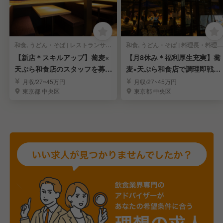
和食, うどん・そば | レストランサービス・ホールスタッフ
和食, うどん・そば | 料理長・料理長候補
【新店＊スキルアップ】蕎麦×
【月8休み＊福利厚生充実】蕎
天ぷら和食店のスタッフを募
麦×天ぷら和食店で調理即戦力
集！／勝どき駅
を募集！／勝どき
月収/27~45万円
月収/27~45万円
東京都 中央区
東京都 中央区