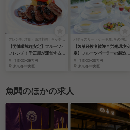
フレンチ, 洋食・西洋料理 | キッチンスタッフ
パティスリー・ケーキ屋, その他(料理ジャンル) | キッチンスタッフ
【労働環境超安定】フルーツ×
【製菓経験者歓迎＊労働環境
フレンチ！千疋屋が運営するレ
定】フルーツパーラーの製造
ストラン調理人
調理スタッフ募集
月収/23~29万円
月収/22~28万円
東京都 中央区
東京都 中央区
魚鬨のほかの求人