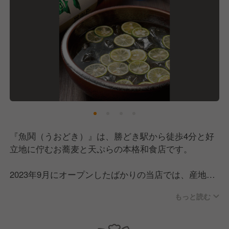
『魚鬨（うおどき）』は、勝どき駅から徒歩4分と好
立地に佇むお蕎麦と天ぷらの本格和食店です。
2023年9月にオープンしたばかりの当店では、産地と
鮮度にこだわった鮮魚や天ぷらとお蕎麦を提供！
もっと読む
本日のお刺身、旬の素材の天ぷらなど、逸品料理など
高級食材も惜しみなく使用し、素材を活かしたメニュ
ーをご用意しています。