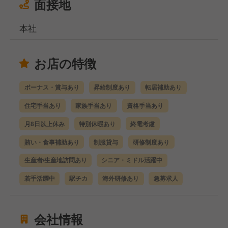
面接地
本社
お店の特徴
ボーナス・賞与あり
昇給制度あり
転居補助あり
住宅手当あり
家族手当あり
資格手当あり
月8日以上休み
特別休暇あり
終電考慮
賄い・食事補助あり
制服貸与
研修制度あり
生産者/生産地訪問あり
シニア・ミドル活躍中
若手活躍中
駅チカ
海外研修あり
急募求人
会社情報