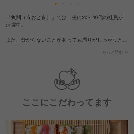
『魚鬨（うおどき）』では、主に20～40代の社員が
活躍中。
また、分からないことがあっても周りがしっかりとフ
ォロー！
もっと読む
チームワークを大切にしながら、日々お店作りに取り
組んでいます。
当社は現場の声を大切にしており、企業理念を軸に新
しいアイディアや想いなどが生まれやすい環境。
ここにこだわってます
支えてくれる仲間がたくさんいるからこそお互いに切
磋琢磨できる関係が作れています。