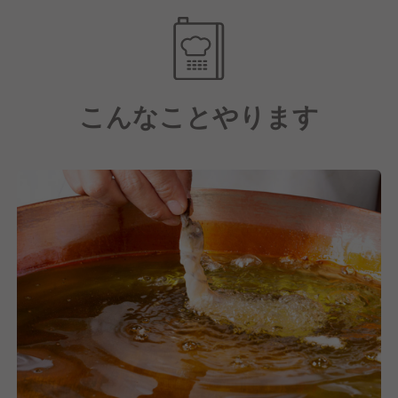
イルを使用しています。
産地や業者さんと店長・スタッフさんが直接商談・交
渉していれる旬食材で仕上げる天麩羅、お刺身、逸品
こんなことやります
料理で毎日オススメ料理を考案、お客さまに提供して
います。
自分たちで仕入れたものだからこそ伝えられるこだわ
りを、カウンターでは目の前のお客様に料理人が直接
提供、テーブル席では出来立てをホールがお届けしお
客様との会話も楽しめる距離感で接客しています。
また当店では、マニュアルに縛られることなく自ら行
動できる環境！
現場主義のため、サービスや料理だけでなく、仕入れ
や内装・メニュー開発などにも携われます。