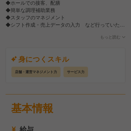
◆ホールでの接客、配膳
◆簡単な調理補助業務
◆スタッフのマネジメント
◆シフト作成・売上データの入力 など行っていただ
きます。
もっと読む
・マネジメント経験を活かしたい方
・DX化に伴い、PCでのデータ入力、管理等もできる
方
身につくスキル
チェーン店での店長、エリアマネージャー経験がある
方、ご経験を活かしませんか？
店舗・運営マネジメント力
サービス力
基本情報
給与