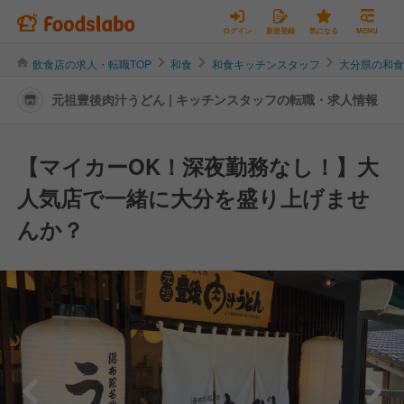
ログイン
新規登録
気になる
MENU
飲食店の求人・転職TOP
和食
和食キッチンスタッフ
大分県の和
元祖豊後肉汁うどん | キッチンスタッフの転職・求人情報
【マイカーOK！深夜勤務なし！】大
人気店で一緒に大分を盛り上げませ
んか？