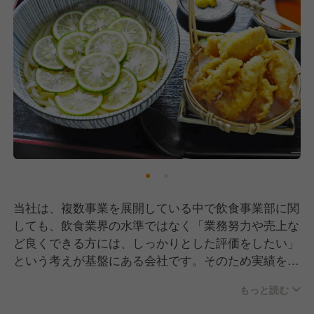
当社は、複数事業を展開している中で飲食事業部に関
しても、飲食業界の水準ではなく「業務努力や売上な
ど良くできる方には、しっかりとした評価をしたい」
という考えが基盤にある会社です。そのため実績を高
く評価され幹部へ昇格したスタッフもいます。今後、
もっと読む
湯布院という観光地が、ますます成長していく中で、
あなたも、その幹部候補の1人になりませんか！