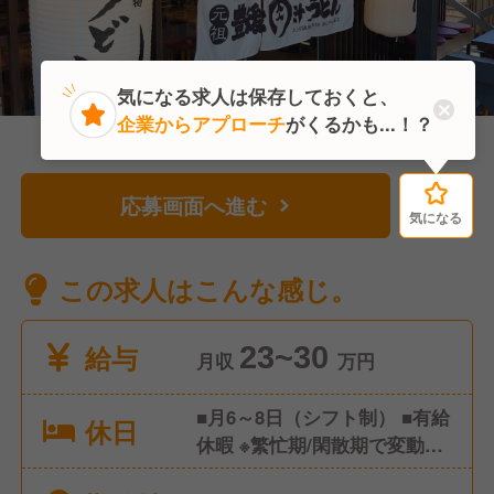
気になる求人は保存しておくと、
企業からアプローチ
がくるかも...！？
応募画面へ進む
気になる
気になる
この求人はこんな感じ。
給与
23~30
月収
万円
■月6～8日（シフト制） ■有給
休日
休暇 ※繁忙期/閑散期で変動あ
り