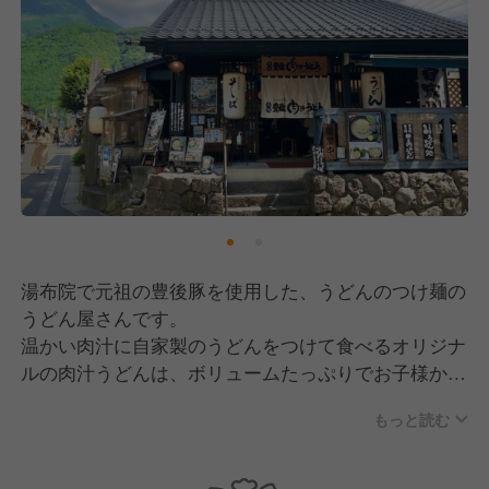
湯布院で元祖の豊後豚を使用した、うどんのつけ麺の
うどん屋さんです。
温かい肉汁に自家製のうどんをつけて食べるオリジナ
ルの肉汁うどんは、ボリュームたっぷりでお子様から
大人の方まで大人気です！
もっと読む
日本の方から外国人観光客まで、幅広い年齢の方に楽
しんでいただけるオリジナルうどんです。