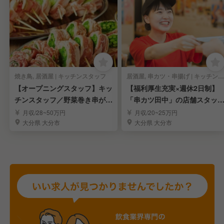
焼き鳥, 居酒屋 | キッチンスタッフ
居酒屋, 串カツ・串揚げ | キッチンスタッフ
【オープニングスタッフ】キッ
【福利厚生充実×週休2日制】
チンスタッフ／野菜巻き串が自
「串カツ田中」の店舗スタッ
慢の居酒屋
を募集！／大分
月収/28~50万円
月収/20~25万円
大分県 大分市
大分県 大分市