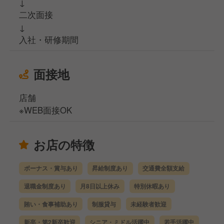
↓
二次面接
↓
入社・研修期間
面接地
店舗
※WEB面接OK
お店の特徴
ボーナス・賞与あり
昇給制度あり
交通費全額支給
退職金制度あり
月8日以上休み
特別休暇あり
賄い・食事補助あり
制服貸与
未経験者歓迎
新卒・第2新卒歓迎
シニア・ミドル活躍中
若手活躍中