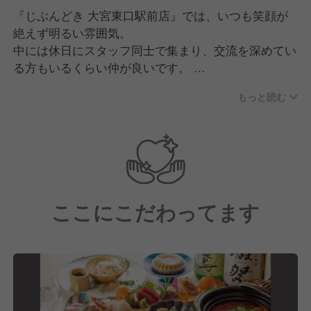
『じぶんどき 大宮東口駅前店』では、いつも笑顔が
絶えず明るい雰囲気。
中には休日にスタッフ同士で集まり、交流を深めてい
る方もいるくらい仲が良いです。
もっと読む
"良い空間作りはチームワークが大切"という部分に重
きを置き、日々スタッフ一丸となって取り組んでいま
す。
また、ホールと調理場それぞれのエリアマネージャー
が、各エリアごとに1名ずつ在籍。
ここにこだわってます
何かあった時でもすぐに相談できる環境なので、安心
して働けます！