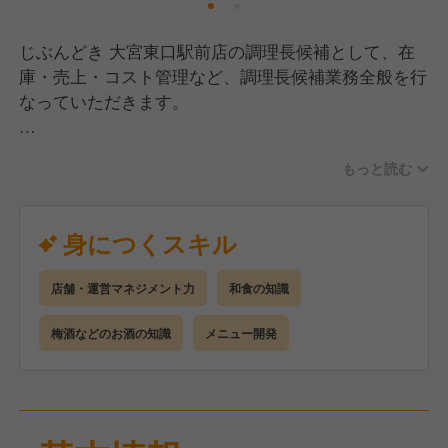
じぶんどき 大宮東口駅前店の調理長候補として、在
庫・売上・コスト管理など、調理長候補業務全般を行
なっていただきます。
ゆくゆくは複数業態の調理を担ったり、スタッフ育成
もっと読む
指導にも携われます。
あなたの経験やアイディアや意見を活かした、調理場
マネジメントをお願いします！
身につくスキル
店舗・運営マネジメント力
和食の知識
梅酒などのお酒の知識
メニュー開発