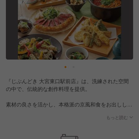
『じぶんどき 大宮東口駅前店』は、洗練された空間
の中で、伝統的な創作料理を提供。
素材の良さを活かし、本格派の京風和食をお出しして
います。
もっと読む
お料理に合わせた日本酒や焼酎なども幅広くご用意し
ているので、和洋折衷料理だけでなくお酒の知識も身
に付きます。