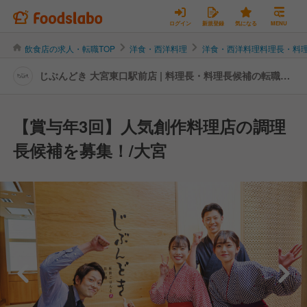
ログイン
新規登録
気になる
MENU
飲食店の求人・転職TOP
洋食・西洋料理
洋食・西洋料理料理長・料
じぶんどき 大宮東口駅前店 | 料理長・料理長候補の転職・
求人情報
【賞与年3回】人気創作料理店の調理
長候補を募集！/大宮