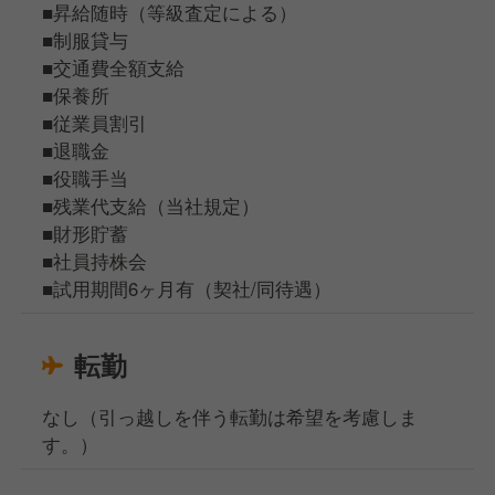
■昇給随時（等級査定による）
■制服貸与
■交通費全額支給
■保養所
■従業員割引
■退職金
■役職手当
■残業代支給（当社規定）
■財形貯蓄
■社員持株会
■試用期間6ヶ月有（契社/同待遇）
転勤
なし（引っ越しを伴う転勤は希望を考慮しま
す。）