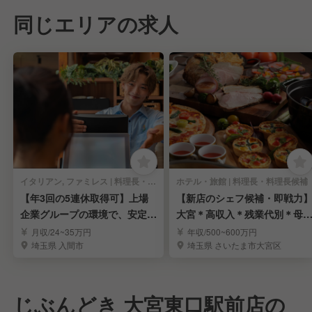
同じエリアの求人
イタリアン, ファミレス | 料理長・料理長候補
ホテル・旅館 | 料理長・料理長候補
【年3回の5連休取得可】上場
【新店のシェフ候補・即戦力
企業グループの環境で、安定し
大宮＊高収入＊残業代別＊母
たキャリアアップ！
安定＊労働環境良し
月収/24~35万円
年収/500~600万円
埼玉県 入間市
埼玉県 さいたま市大宮区
じぶんどき 大宮東口駅前店の