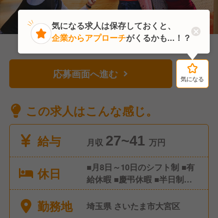
気になる求人は保存しておくと、
企業からアプローチ
がくるかも...！？
応募画面へ進む
気になる
気になる
この求人はこんな感じ。
給与
27~41
月収
万円
■月8日～10日のシフト制 ■有
休日
給休暇 ■慶弔休暇 ■半日制度
導入
勤務地
埼玉県 さいたま市大宮区