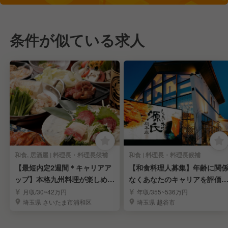
条件が似ている求人
和食, 居酒屋 | 料理長・料理長候補
和食 | 料理長・料理長候補
【最短内定2週間＊キャリアア
【和食料理人募集】年齢に関
ップ】本格九州料理が楽しめる
なくあなたのキャリアを評価
居酒屋｜北浦和駅
ます！
月収/30~42万円
年収/355~536万円
埼玉県 さいたま市浦和区
埼玉県 越谷市