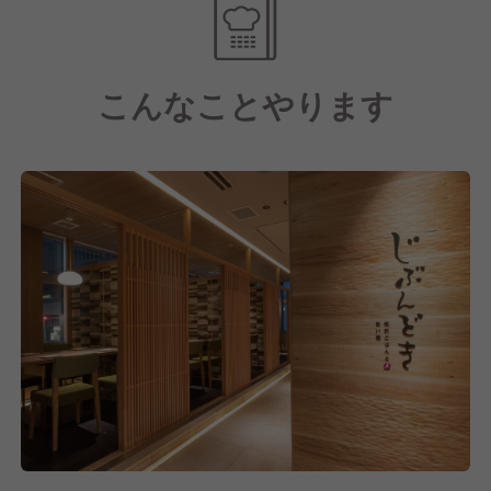
更に、現場には裁量権を与えているので、スタッフ一
人ひとりの意見を伝えやすい雰囲気。
こんなことやります
あなたらしさは保ちつつ、サービススキルや調理技
術、店舗運営を学べます！