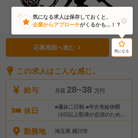
気になる求人は保存しておくと、
企業からアプローチ
がくるかも...！？
応募画面へ進む
気になる
気になる
この求人はこんな感じ。
給与
28~38
月収
万円
■週休二日制 ■年次有給休暇
休日
（5日以上取得が必須のため、
取りやすいです） ■夏季休暇
勤務地
■冬季休暇 ■慶弔休暇 ■8連休
埼玉県 桶川市
制度（又は4連休2回） ■永年