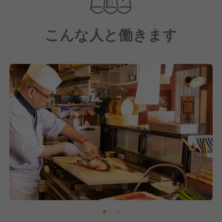
さらに、私たちの経営理念は"利他の心 三方良し"。
こんな人と働きます
お客様はもちろんのことお取引様・従業員様の三者が
幸せになれるような組織を目指しています。