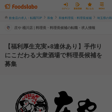
ログイン
新規登録
気になる
MENU
飲食店の求人・転職TOP
和食
和食料理長・料理長候補
埼玉県の
庄や 桶川店 | 料理長・料理長候補の転職・求人情報
【福利厚生充実×8連休あり】手作り
にこだわる大衆酒場で料理長候補を
募集