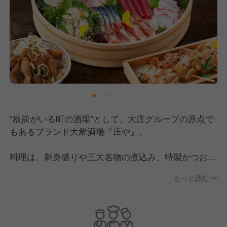
"板前がいる町の酒場"として、大庄グループの原点で
もあるブランド大衆酒場『庄や』。
料理は、刺身盛りや三大名物の煮込み、特製かつおタ
タキなど、和食を中心に素材の旨味を活かした調理法
もっと読む
で提供。
他にも天布羅盛り合わせや特選牛ハラミステーキなど
の逸品料理をはじめ、手作りにこだわった多彩なメニ
ューをお届けしています！