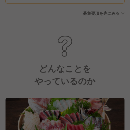
勤続休暇 ■消滅年次有給積立
募集要項を先にみる
制度（失効した有給休暇を積
立、病気やけがの治療等が発
生した際に利用できる制度）
■公休月6日（2月は5日）
どんなことを
やっているのか