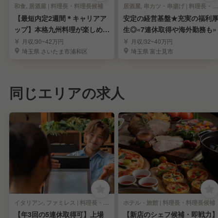
和食, 居酒屋 | 料理長・料理長候補
居酒屋, 串カツ・串揚げ | 料理長・料理長候補
【最短内定2週間＊キャリアア
安定の経営基盤★充実の福利
ップ】本格九州料理が楽しめる
生◎«7連休取得や海外勤務も»
居酒屋｜北浦和駅
月収/30~42万円
月収/32~40万円
埼玉県 さいたま市浦和区
埼玉県 富士見市
同じエリアの求人
イタリアン, ファミレス | 料理長・料理長候補
ホテル・旅館 | 料理長・料理長候補
【年3回の5連休取得可】上場
【新店のシェフ候補・即戦力