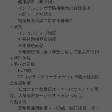
・健康診断（年２回）
・インフルエンザ予防接種代の会社負担
・人間ドック補助金
・精密検査受診に対する補助金
☆褒賞
・インセンティブ制度
・社⻑特別報奨金制度
・永年勤続表彰
・永年勤続補助金（年数に応じて最大20万円
＋特別休暇）
☆夢への応援
・FC制度
・VC（ボランタリーチェーン）制度≒社員独
立支援制度
低コストで飲食店オーナーになることが可
能。店舗経営を一から学べるから安心。
☆働き方
・定年再雇用制度（～65歳：嘱託社員、65～