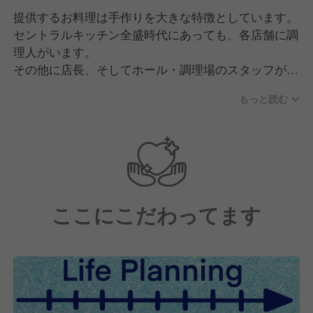
提供するお料理は手作りを大きな特徴としています。
セントラルキッチン全盛時代にあっても、各店舗に調
理人がいます。
その他に店長、そしてホール・調理場のスタッフがお
り、10代のアルバイト～50代のベテラン社員が在籍
もっと読む
しています。
私たちの経営理念は"利他の心 三方良し"。
お客様はもちろんのことお取引様・従業員様の三者が
幸せになれるような組織を目指しています。
お客様、従業員の皆様にとって「居⼼地の良い場
ここにこだわってます
所」、「気の置けない仲間とのコミュニケーショ
ン」、「親切への感動」となるよう、伸び伸び、明る
く、元気よく失敗を恐れずにチャレンジする職場づく
りをしています。