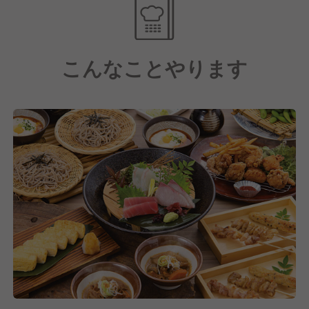
大きな店舗で仕事をしたい、反対にお客様ひとり一人
に自分で対応できる小型店舗で働きたい、魚業態から
肉業態も経験してみたい、店長になりたい、社員独立
こんなことやります
制度（≒ボランタリーチェーン制度）を利用して独立
したい、複数店舗の統括マネージャーになりたい、新
鮮な食材を調達する仕入れ担当（バイヤー）になりた
い、スタッフ採用を人事部門でやってみたい。全てあ
りです。
スタッフ一人ひとりの個性を活かし、自分のミライを
自ら創り出すことが実現できるので、あなたらしい理
想の環境が見つかるはずです！