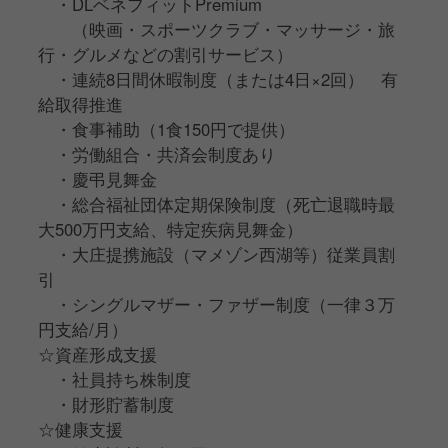
・DLベネフィットPremium
（映画・スポーツクラブ・マッサージ・旅
行・グルメなどの割引サービス）
・連続8日間休暇制度（または4日×2回） 有
給取得推進
・食事補助（1食150円で提供）
・労働組合・共済会制度あり
・慶弔見舞金
・総合福祉団体定期保険制度（死亡退職時最
大500万円支給、特定疾病見舞金）
・大庄提携施設（マメゾン⻄湖等）従業員割
引
・シングルマザー・ファザー制度（一律３万
円支給/月）
☆資産形成支援
・社員持ち株制度
・財形貯蓄制度
☆健康支援