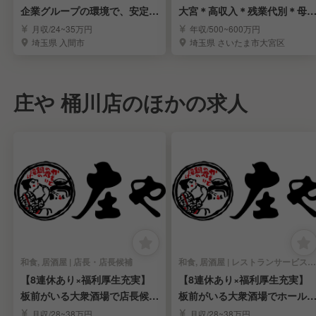
企業グループの環境で、安定し
大宮＊高収入＊残業代別＊母
たキャリアアップ！
安定＊労働環境良し
月収/24~35万円
年収/500~600万円
埼玉県 入間市
埼玉県 さいたま市大宮区
庄や 桶川店のほかの求人
和食, 居酒屋 | 店長・店長候補
和食, 居酒屋 | レストランサービス・ホールスタッフ
【8連休あり×福利厚生充実】
【8連休あり×福利厚生充実】
板前がいる大衆酒場で店長候補
板前がいる大衆酒場でホール
を募集！
タッフを募集！
月収/28~38万円
月収/28~38万円