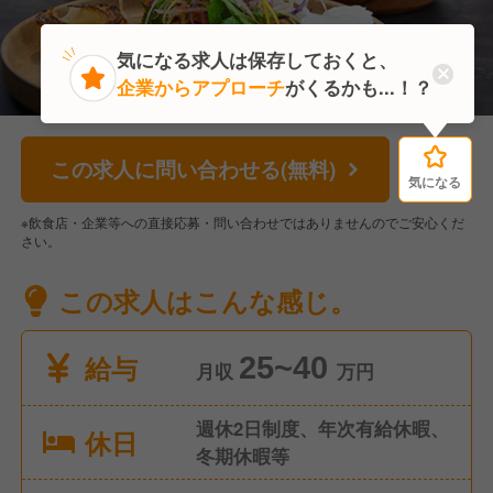
気になる求人は保存しておくと、
企業からアプローチ
がくるかも...！？
この求人に問い合わせる(無料)
気になる
気になる
※飲食店・企業等への直接応募・問い合わせではありませんのでご安心くだ
さい。
この求人はこんな感じ。
給与
25~40
月収
万円
週休2日制度、年次有給休暇、
休日
冬期休暇等