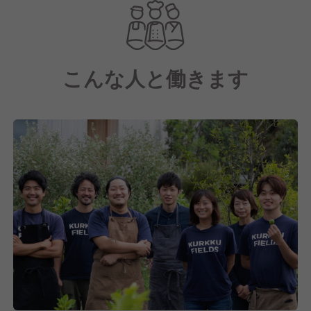
など、KURKKU FIELDS のメインダイニングとして農
場の美味しさをあますことなくお客さまにお届けする
お店です。
こんな人と働きます
またコクーンやタイニーハウス宿泊施設の食事提供も
行っています。