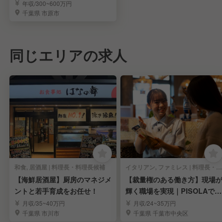
り＊引越し補助あり＊月8日休
年収/300~600万円
み
千葉県 市原市
同じエリアの求人
和食, 居酒屋 | 料理長・料理長候補
イタリアン, ファミレス | 料理長・料理長候補
【海鮮居酒屋】厨房のマネジメ
【裁量権のある働き方】現場
ントと若手育成をお任せ！
輝く職場を実現｜PISOLAで料
理長候補募集
月収/35~40万円
月収/24~35万円
千葉県 市川市
千葉県 千葉市中央区