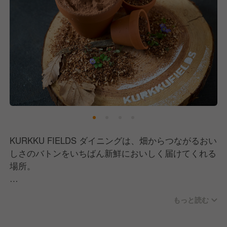
KURKKU FIELDS ダイニングは、畑からつながるおい
しさのバトンをいちばん新鮮においしく届けてくれる
場所。
野菜やハーブ、たまご、フレッシュチーズなど、場内
もっと読む
の畑や牧場で仲間が生産する新鮮な素材を使い、薪釜
のピザをはじめシャルキュトリーやたまごかけごはん