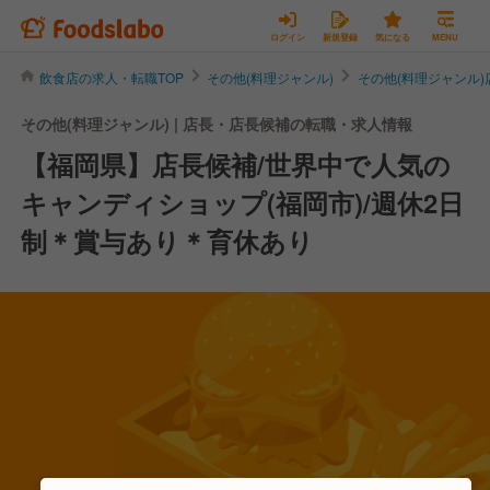
ログイン
新規登録
気になる
MENU
飲食店の求人・転職TOP
その他(料理ジャンル)
その他(料理ジャンル
その他(料理ジャンル) | 店長・店長候補の転職・求人情報
【福岡県】店長候補/世界中で人気の
キャンディショップ(福岡市)/週休2日
制＊賞与あり＊育休あり