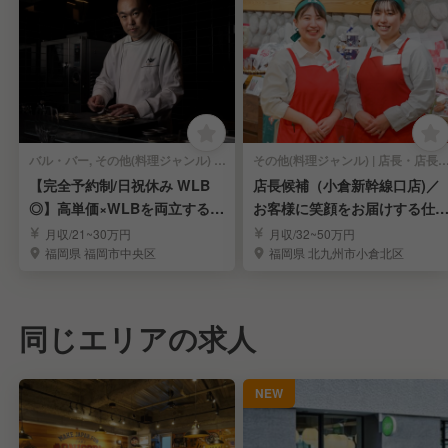
バル・バー, その他(料理ジャンル) | 店長・店長候補
その他(料理ジャンル) | 店長・
【完全予約制/日祝休み WLB
店長候補（小倉新幹線口店)／
◎】高単価×WLBを両立する西
お客様に笑顔をお届けする仕
中洲の店長候補
です！
月収/21~30万円
月収/32~50万円
福岡県 福岡市中央区
福岡県 北九州市小倉北区
同じエリアの求人
NEW