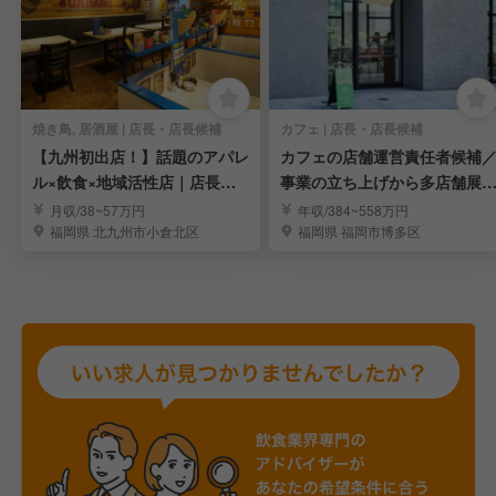
焼き鳥, 居酒屋 | 店長・店長候補
カフェ | 店長・店長候補
【九州初出店！】話題のアパレ
カフェの店舗運営責任者候補
ル×飲食×地域活性店｜店長・
事業の立ち上げから多店舗展
店長候補求む
まで担う
月収/38~57万円
年収/384~558万円
福岡県 北九州市小倉北区
福岡県 福岡市博多区