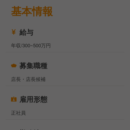
基本情報
ォーマンスも行う人気ショップです。
業務内容は、接客、商品管理、売上管理、シフト作
成、人材育成など、店舗運営業務全般です。
飲食店や小売店で店長経験がある方を求めています。
給与
残業が少なく、働きやすい環境です。
お休みは週休2日制です。
年収/300~500万円
待遇として、賞与が年3回支給されます。
募集職種
今後はさらに新ブランドなども展開していく予定の企
業なので、新しいことにチャレンジする意欲のある方
店長・店長候補
をお待ちしています。
当社サイト、フーズラボ・エージェントですがこのほ
雇用形態
かにも飲食店の求人を多数揃えております。
地元で働きたい方、都心部で働きたいけど引っ越しの
正社員
お金がなくて困っている方などなど…どんなお悩みも
ご相談ください！