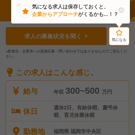
気になる求人は保存しておくと、
企業からアプローチ
がくるかも...！？
求人の募集状況を聞く
気になる
気になる
※飲食店・企業等への直接応募・問い合わせではありませんのでご安心くだ
さい。
この求人はこんな感じ。
給与
300~500
年収
万円
週休2日、有給休暇、慶弔休
休日
暇、育児休業休暇
勤務地
福岡県 福岡市中央区