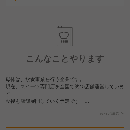
こんなことやります
母体は、飲食事業を行う企業です。
現在、スイーツ専門店を全国で約15店舗運営していま
す。
今後も店舗展開していく予定です。
もっと読む
今回は、人員強化のため、福岡県福岡市にあるキャン
ディ専門店の店長候補の募集です。
伝統の飴細工の技術に加え、お客様を楽しませるパフ