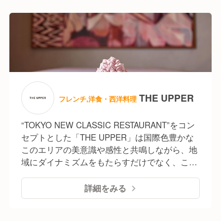
に食のサービスでは、 ・オールデイダイニング
「bills」 ・カウンターフレンチ「CIRPAS」 ・
コーヒーロースター「Little Darling Coffee
Roasters」 など、約140店舗運営しています。
ただ、食のサービスを提供する会社ではなく、
これまでなかった新たな文化を根付かせます。
例えば【朝食を外食で楽しむ】欧米の文化を根
付かせたいと、世界一の朝食と称されるオース
THE UPPER
トラリア発の「bills」を日本にOPEN。billsが注
フレンチ,洋食・西洋料理
目される事で、他社が類似業態を次々と出店し
広がる事で、一過性のトレンドではなく日本の
“TOKYO NEW CLASSIC RESTAURANT”をコン
新たな文化へと定着します。 また、TRANSIT
セプトとした「THE UPPER」は国際色豊かな
は現場の意見を尊重する【ボトムアップ】企業
このエリアの美意識や感性と共鳴しながら、地
です。 『焙煎所』を作って自ら豆から美味しい
域にダイナミズムをもたらすだけでなく、これ
コーヒーを提供したいというバリスタの想いを
からの都市の楽しみ方や現在進行形のカルチャ
汲み、ロースター兼カフェをOPENさせ、カフ
ーという付加価値をインストールすることで、
詳細をみる
ェ機能だけではなく豆の卸もおこないビジネス
丸の内という街を盛り上げます。 時代の気分を
としての幅を広げました。 『各店舗』でも、日
先取りしながら、進化を続ける東京の新しいク