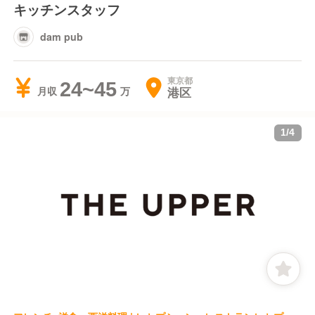
キッチンスタッフ
dam pub
東京都
24~45
港区
月収
1
/
4