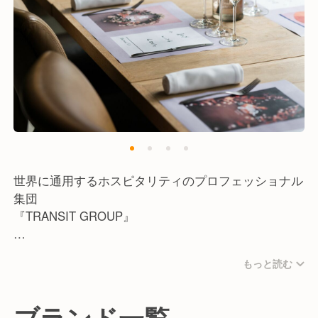
くなってきたと考えています。
世界に通用するホスピタリティのプロフェッショナル
集団
『TRANSIT GROUP』
カフェ、レストラン、ホテル、海外ブランドといっ
もっと読む
た、幅広い業態のオペレーションを行います。ブラン
ディング視点での商品開発や備品の選定、また質の高
いサービスを提供するための適切な人財の採用・育
ブランド一覧