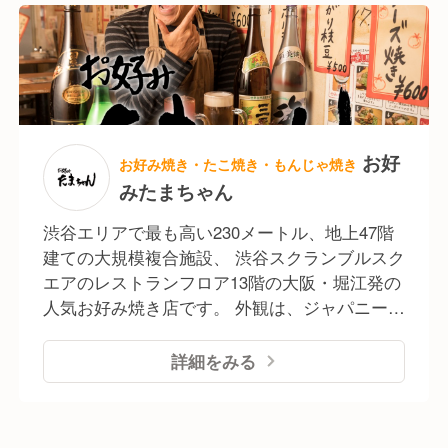
替わり・月替わりのメニューやSNSを利用した
ラシック(最高水準)がここに！
イベントなど、現場の意見を中心におこなわ
れ、他にも「社内ベンチャー」「社内コンペ」
「社内公募」など、【あなた】の意見や想いを
カタチにする制度や機会が多数あります。 自分
のスキルを磨くための「海外研修」や「資格取
得奨励金制度」だけではなく、たくさんの社内
お好
お好み焼き・たこ焼き・もんじゃ焼き
部活動もあるので、 常に"遊び心”を持ちながら
みたまちゃん
成長することができます。
渋谷エリアで最も高い230メートル、地上47階
建ての大規模複合施設、 渋谷スクランブルスク
エアのレストランフロア13階の大阪・堀江発の
人気お好み焼き店です。 外観は、ジャパニーズ
ソウルフードを感じさせるような独特な和の店
構え。のれんをくぐると、店内の壁一面にも絵
詳細をみる
がびっしり。 厨房側には、お好み焼き屋らしい
馴染みのあるメニュー表が貼ってあり、肩ひじ
張らずに楽しめるような親しみやすい空間にな