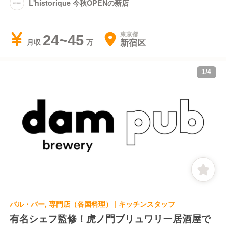
L'historique 今秋OPENの新店
東京都
24~45
新宿区
月収
1
/
4
バル・バー, 専門店（各国料理） | キッチンスタッフ
有名シェフ監修！虎ノ門ブリュワリー居酒屋で