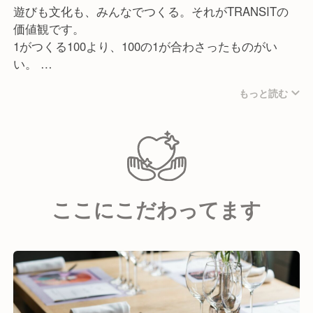
供したいというバリスタの想いを汲み、ロースター兼
遊びも文化も、みんなでつくる。それがTRANSITの
カフェをOPENさせ、カフェ機能だけではなく豆の卸
価値観です。
もおこないビジネスとしての幅を広げました。
1がつくる100より、100の1が合わさったものがい
い。
『各店舗』でも、日替わり・月替わりのメニューや
SNSを利用したイベントなど、現場の意見を中心にお
もっと読む
そんな価値観の元、集まっているクルーのバックボー
こなわれ、他にも「社内ベンチャー」「社内コンペ」
ンも多種多様。
「社内公募」など、【あなた】の意見や想いをカタチ
世界トップクラスのバリスタ、ホテルマン、星付きレ
にする制度や機会が多数あります。
ストラン出身者、美容師、税理士・会計士資格保有
者、DJ、サーファー、モデルやタレントとして活躍
自分のスキルを磨くための「海外研修」や「資格取得
しているクルー等。
奨励金制度」だけではなく、たくさんの社内部活動も
ここにこだわってます
外国籍、LGBTQ+の方達も身近な仲間たちです。
あるので、
常に"遊び心”を持ちながら成長することができます。
TRANSITには、創業時からナチュラルにダイバーシ
ティがあり、
色んな趣味や考え、得意が混ざり合い、遊びも文化も
奥深くなっていき、
チームでやるから、できることも増えて影響力も大き