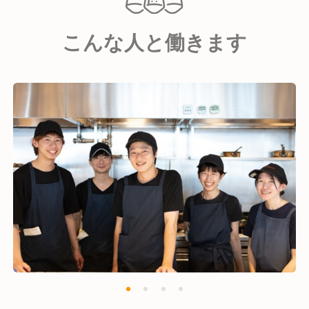
・オールデイダイニング「bills」
・カウンターフレンチ「CIRPAS」
こんな人と働きます
・コーヒーロースター「Little Darling Coffee
Roasters」
など、約140店舗運営しています。
ただ、食のサービスを提供する会社ではなく、これま
でなかった新たな文化を根付かせます。
例えば【朝食を外食で楽しむ】欧米の文化を根付かせ
たいと、世界一の朝食と称されるオーストラリア発の
「bills」を日本にOPEN。billsが注目される事で、他
社が類似業態を次々と出店し広がる事で、一過性のト
レンドではなく日本の新たな文化へと定着します。
また、TRANSITは現場の意見を尊重する【ボトムア
ップ】企業です。
『焙煎所』を作って自ら豆から美味しいコーヒーを提