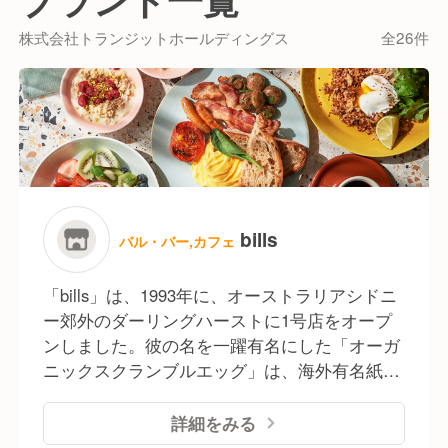
成、効率的な運営を支えるシステムを構築し、店舗運
営を総合的にバックアップ。ホスピタリティのプロフ
株式会社トランジットホールディングス
全26件
ェッショナル集団として培ってきたノウハウを活か
し、最適なオペレーションを実現します。
bills
バル・バー,カフェ
「bills」は、1993年に、オーストラリアシドニ
ー郊外のダーリングハーストに1号店をオープ
ンしました。彼の名を一躍有名にした「オーガ
ニックスクランブルエッグ」は、海外有名紙
で“世界一の卵料理”と評されました。また最近
では、まるで自宅に招かれたような空間で、シ
詳細をみる
ンプルで新鮮な素材を活かした料理を楽しめる