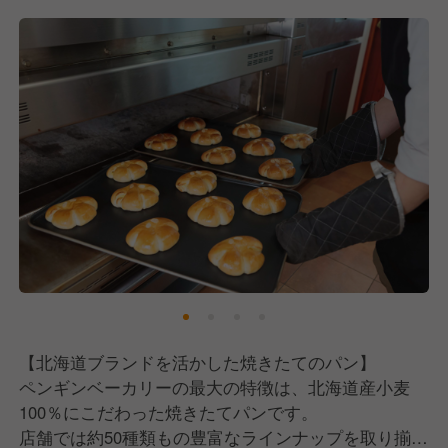
【求める人物像】
■パンが好きな方
もしかしたら当たり前のことかもしれませんが、私た
ちと仕事をしていく中でとても大切なことだと思いま
す。
好きだからこそ、商品も自信持ってお届けできます
し、お客様に魅力を伝えることができます。
■チームワークを大切にできる方
店舗スタッフ同士がコミュニケーションを取りなが
ら、助け合いの精神を持って働ける方を求めていま
す。
一人で店舗運営をするのではなく、チーム全体で協力
し合いながらお店を作っていくことを大切にしていま
す。
【北海道ブランドを活かした焼きたてのパン】
ペンギンベーカリーの最大の特徴は、北海道産小麦
■柔軟性のある方
100％にこだわった焼きたてパンです。
当店では、1つの仕事をやり続けるわけではなく、時
店舗では約50種類もの豊富なラインナップを取り揃え