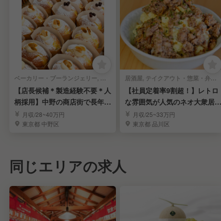
ベーカリー・ブーランジェリー, テイクアウト・惣菜・弁当屋 | 店長・店長候補
居酒屋, テイクアウト・惣菜・弁当屋 | 店長・店長候補
【店長候補＊製造経験不要＊人
【社員定着率9割超！】レトロ
柄採用】中野の商店街で長年愛
な雰囲気が人気のネオ大衆居
されるベーカリー
屋／店長候補
月収/28~40万円
月収/25~33万円
東京都 中野区
東京都 品川区
同じエリアの求人