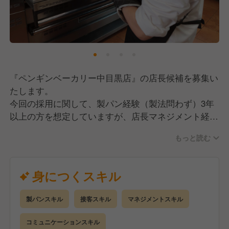
【店舗拡大中！キャリアパスも豊富です！】
ペンギンベーカリーは当初、北海道を中心に駐車場を
完備した「郊外型」店舗で展開してきました。
その中で私たちは新たな挑戦として、駅近の「メトロ
『ペンギンベーカリー中目黒店』の店長候補を募集い
型」店舗をオープン。おかげさまで大きな成功を収
たします。
め、2026年には東京都内に10店舗の新規出店を計画
今回の採用に関して、製パン経験（製法問わず）3年
しています。
以上の方を想定していますが、店長マネジメント経験
をお持ちの方は特に歓迎いたします！
店舗が増えていくため、店長へのキャリアップのチャ
もっと読む
ンスはしっかりとあります！
【仕事内容】
さらに店長がゴールではなく、店舗統括職、本部での
店舗運営全般をお任せします。製造業務から接客、マ
身につくスキル
新店立ち上げ支援、FC加盟店への技術支援など、あ
ネジメント業務まで幅広くお願いしていきます。
なたの得意に応じて多様なキャリアを築いていけま
当店の特徴として、1つの仕事をやり続けるわけでは
す。
製パンスキル
接客スキル
マネジメントスキル
なく、時間帯やシフト状況によって柔軟に動いていた
北海道ブランドを全国に発信する、その最前線で活躍
だきます。
コミュニケーションスキル
しませんか？