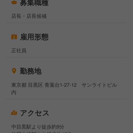
募集職種
決して事務的になることなく、お客さま一人ひとりの
ために寄り添っていただけたらと思います！
店長・店長候補
■店舗マネジメント
徐々に慣れてきたら、売上管理、スタッフのシフト管
雇用形態
理、スタッフの育成・指導など、店舗マネジメント業
務もお任せします。
正社員
店長としてお店全体をまとめ、さらなる成長を目指し
てください！
勤務地
北海道ブランドを全国に発信する仲間として、一緒に
ペンギンベーカリーを盛り上げていきませんか？
東京都 目黒区 青葉台1-27-12 サンライトビル
あなたの経験とやる気で、ペンギンベーカリーをさら
内
に成長させていただける方をお待ちしています！
アクセス
中目黒駅より徒歩約9分