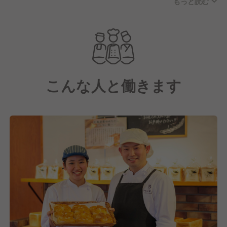
もっと読む
のお店ではありますが、都内別店舗の初オープン日の
開店前には100人以上の方が待ってくれていたり、今
もたくさんの方々にご利用いただいています。
これからも、町の皆さまの暮らしに寄り添うパン屋さ
んを目指していき、ふと立ち寄るだけで気持ちがあた
たかくなる、そんな「友だち」のような存在でありた
こんな人と働きます
いと考えています。
そこで現在は、さらなる店舗拡大に向けた戦力強化の
ため、一緒にお店を盛り上げていただける仲間を募集
中です！