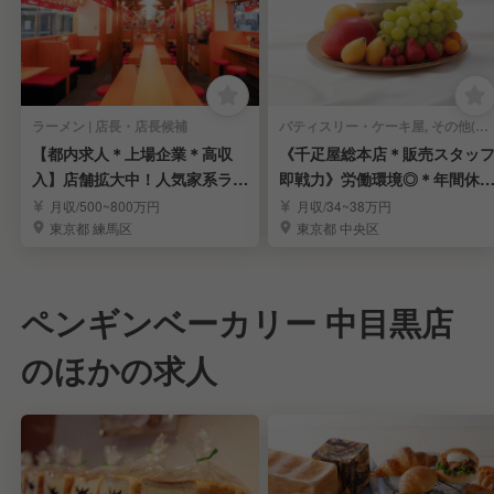
ラーメン | 店長・店長候補
パティスリー・ケーキ屋, その他(料理ジャンル) | 店長・店長候補
【都内求人＊上場企業＊高収
《千疋屋総本店＊販売スタッ
入】店舗拡大中！人気家系ラー
即戦力》労働環境◎＊年間休1
メン「町田商店」
15日＊賞与年3回
月収/500~800万円
月収/34~38万円
東京都 練馬区
東京都 中央区
ペンギンベーカリー 中目黒店
のほかの求人