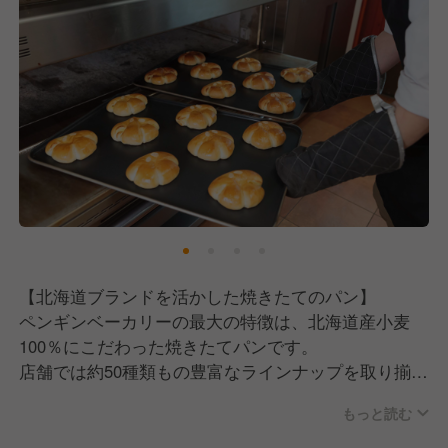
ちと仕事をしていく中でとても大切なことだと思いま
す。
好きだからこそ、商品も自信持ってお届けできます
し、お客様に魅力を伝えることができます。
■チームワークを大切にできる方
店舗スタッフ同士がコミュニケーションを取りなが
ら、助け合いの精神を持って働ける方を求めていま
す。
一人で店舗運営をするのではなく、チーム全体で協力
し合いながらお店を作っていくことを大切にしていま
す。
【北海道ブランドを活かした焼きたてのパン】
ペンギンベーカリーの最大の特徴は、北海道産小麦
■柔軟性のある方
100％にこだわった焼きたてパンです。
当店では、1つの仕事をやり続けるわけではなく、時
店舗では約50種類もの豊富なラインナップを取り揃え
間帯やシフト状況によって柔軟に動いていただきま
ており、食パンから惣菜パン、菓子パン、ハード系ま
す。
もっと読む
で、多様なニーズにお応えしています。
固定概念にとらわれず、製造も販売もマネジメントも