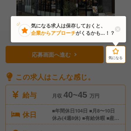
気になる求人は保存しておくと、
企業からアプローチ
がくるかも...！？
応募画面へ進む
気になる
気になる
この求人はこんな感じ。
給与
40~45
月収
万円
■年間休日104日 ■月8〜10日
休日
休み(4週8休) ■有給休暇 ■産
前・産後休暇