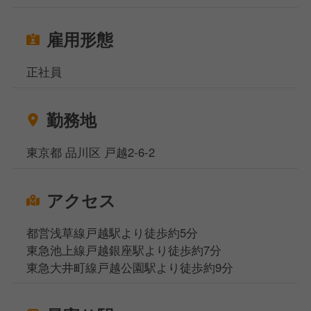
■店舗マネジメント
徐々に慣れてきたら、売上管理、スタッフのシフト管
雇用形態
理、スタッフの育成・指導など、店舗マネジメント業
務もお任せします。
正社員
店長としてお店全体をまとめ、さらなる成長を目指し
てください！
勤務地
北海道ブランドを全国に発信する仲間として、一緒に
ペンギンベーカリーを盛り上げていきませんか？
東京都 品川区 戸越2-6-2
あなたの経験とやる気で、ペンギンベーカリーをさら
に成長させていただける方をお待ちしています！
アクセス
都営浅草線戸越駅より徒歩約5分
東急池上線戸越銀座駅より徒歩約7分
東急大井町線戸越公園駅より徒歩約9分