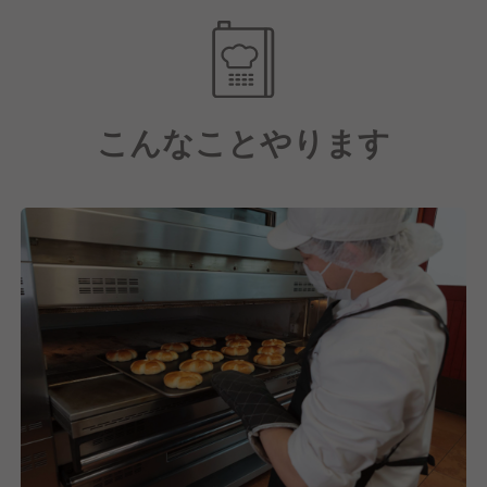
幅広く対応できる方を歓迎します。
実は、北海道産小麦100％を使用しているベーカリー
チェーンは、ペンギンベーカリーだけ！
そのため「ずっとこれだけやっていたい」という方に
北海道の豊かな大地が育んだ小麦だからこそ生まれ
は向かないかもしれませんが、多様な業務を経験しな
る、深い味わいと香りで、多くのお客様にご支持をい
がら成長したい方には最適な環境です。
こんなことやります
ただいています。
【お店づくりについて】
私たちが目指しているのは、地域密着の「町のパン屋
さん」です。
閉店間際にパン1個しかなくて、寂しい思いをしなが
ら帰ってほしくない。
だからこそ、お客様がいつ来ても、わくわくしながら
パンを選べるようなお店づくりを心がけています。
【店舗拡大中！キャリアパスも豊富です！】