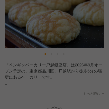
『ペンギンベーカリー戸越銀座店』は2026年9月オー
プン予定の、東京都品川区、戸越駅から徒歩5分の場
所にあるベーカリーです。
オープンがこれからということで、まだまだこれから
もっと読む
のお店ではありますが、都内別店舗の初オープン日の
開店前には100人以上の方が待ってくれていたり、今
もたくさんの方々にご利用いただいています。