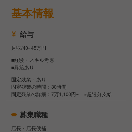
基本情報
■製造業務
パンの成形、焼成、トッピングなど製造業務をおこな
います。
給与
ペンギンベーカリーでは本部から「何時に、どのパン
を、何個焼くか」という指示が届くため、余計なこと
月収/40~45万円
を考える時間を排除でき、パン作りに集中できる環境
です。
■経験・スキル考慮
また、店舗はオープンキッチンのため、お客様の笑顔
■昇給あり
や「美味しいね」という声を間近で聞けるのも、働く
中でのモチベーションになるかと思います！
固定残業：あり
固定残業の時間：30時間
■接客・販売業務
固定残業の詳細：7万1,100円~ ※超過分支給
お客様のご案内、商品陳列、レジ対応など販売業務全
般をおこないます。
募集職種
決して事務的になることなく、お客さま一人ひとりの
ために寄り添っていただけたらと思います！
店長・店長候補