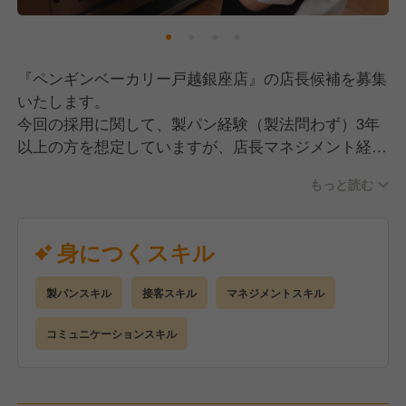
ペンギンベーカリーは当初、北海道を中心に駐車場を
完備した「郊外型」店舗で展開してきました。
その中で私たちは新たな挑戦として、駅近の「メトロ
『ペンギンベーカリー戸越銀座店』の店長候補を募集
型」店舗をオープン。おかげさまで大きな成功を収
いたします。
め、2026年には東京都内に10店舗の新規出店を計画
今回の採用に関して、製パン経験（製法問わず）3年
しています。
以上の方を想定していますが、店長マネジメント経験
をお持ちの方は特に歓迎いたします！
店舗が増えていくため、店長へのキャリアップのチャ
もっと読む
ンスはしっかりとあります！
【仕事内容】
さらに店長がゴールではなく、店舗統括職、本部での
店舗運営全般をお任せします。製造業務から接客、マ
身につくスキル
新店立ち上げ支援、FC加盟店への技術支援など、あ
ネジメント業務まで幅広くお願いしていきます。
なたの得意に応じて多様なキャリアを築いていけま
当店の特徴として、1つの仕事をやり続けるわけでは
す。
製パンスキル
接客スキル
マネジメントスキル
なく、時間帯やシフト状況によって柔軟に動いていた
北海道ブランドを全国に発信する、その最前線で活躍
だきます。
コミュニケーションスキル
しませんか？
経験が浅くても、全業務において先輩スタッフや本部
がしっかりフォロー・サポートしていきますので、ご
安心ください。