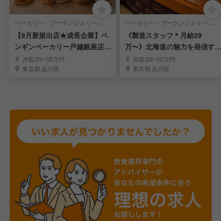
ベーカリー・ブーランジェリー, テイクアウト・惣菜・弁当屋 | 販売スタッフ
ベーカリー・ブーランジェリー, テイクアウト・惣菜・弁当屋 | ブーランジェ・ベーカー
【9月新規出店★成長企業】ペ
《製造スタッフ＊月給29
ンギンベーカリー戸越銀座店の
万〜》北海道の魅力を発信す
販売スタッフを募集
新規出店のパン屋さん
月収/29~35万円
月収/29~35万円
東京都 品川区
東京都 品川区