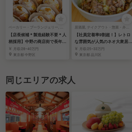
ベーカリー・ブーランジェリー, テイクアウト・惣菜・弁当屋 | 店長・店長候補
居酒屋, テイクアウト・惣菜・弁当屋 | 店長・店長候補
【店長候補＊製造経験不要＊人
【社員定着率9割超！】レトロ
柄採用】中野の商店街で長年愛
な雰囲気が人気のネオ大衆居
されるベーカリー
屋／店長候補
月収/28~40万円
月収/25~33万円
東京都 中野区
東京都 品川区
同じエリアの求人