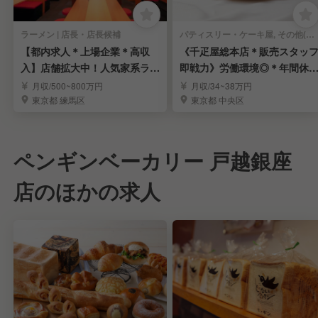
ラーメン | 店長・店長候補
パティスリー・ケーキ屋, その他(料理ジャンル) | 店長・店長候補
【都内求人＊上場企業＊高収
《千疋屋総本店＊販売スタッ
入】店舗拡大中！人気家系ラー
即戦力》労働環境◎＊年間休1
メン「町田商店」
15日＊賞与年3回
月収/500~800万円
月収/34~38万円
東京都 練馬区
東京都 中央区
ペンギンベーカリー 戸越銀座
店のほかの求人