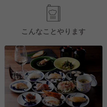
■言い訳をせず、前向きに物事に取り組める方
■周りにいい影響を与えられる方
また、当店は席数の少なさから店長兼料理長スタイル
■自分の夢や目標を持って仕事に向き合える方
で運営しているため、調理・接客はもちろん、売上管
理や原価管理といったマネジメント業務まで幅広く携
こんなことやります
わることができます。
【スキルもキャリアも上げていけます！】
当社では希望者にはワインスクールへの参加を支援し
ており、ソムリエや日本酒ディプロマなどの資格取得
も応援しています。
また、毎月全店舗でおこなうメニュー開発では、年次
や経験に関係なく自分のアイデアを形にできる機会が
あります。
さらに今後は年間2〜4店舗ペースでの新規出店を予定
しており、新店や新業態の立ち上げに携わるチャンス
も豊富にあります。