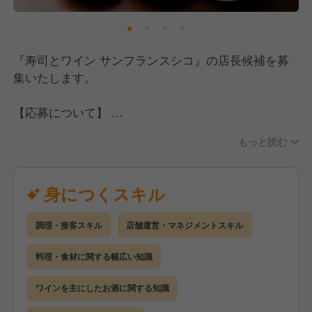
【あなたのライフスタイル、夢や目的達成のため
『寿司とワイン サンフランスシコ』の店長候補を募
に…】
集いたします。
店長候補での給与は月給35万円〜40万円に設定して
いますが、経験値と希望給で給与を決定します。
【応募について】
また、昇給・賞与に加えソムリエや日本酒ディプロマ
今回は経験者採用として、飲食店での勤務経験がある
などの資格手当も支給していますので、頑張りはしっ
もっと読む
方を探しています。
かりと給与に反映されます。
店長やマネジメント経験がある方は即戦力として、大
歓迎です！
身につくスキル
休みは自身のライフスタイルに合わせて柔軟に調整で
ブランクある方も大丈夫ですので、ぜひご応募くださ
きる環境で、月8日休みの確保はもちろんですが、完
い！
全週休2日・最大年間休日120日も可能です。
調理・接客スキル
店舗運営・マネジメントスキル
料理・食材に関する幅広い知識
そして私たちが大切にしているのは、スタッフ一人ひ
【仕事内容】
とりがこの会社を通して何を成し遂げたいかを持って
まずは店舗や会社の雰囲気を知るところからスター
ワインを主にしたお酒に関する知識
働いてくれることです。
ト。