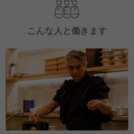
料理は、本格的な握り寿司からオリジナルのアレンジ
寿司、創作おつまみまでをカジュアルな価格で提供。
こんな人と働きます
大トロ・炙りトロ・漬け赤身の3種を一度に楽しめる
「まぐろ三重奏」や、オリーブオイルとブラックペッ
パーで味付けしたホタテに海老といくらを乗せた「ホ
タテの花飾り」など、見た目も味も楽しめるメニュー
を揃えています。
お酒はソムリエ厳選のワインとSAKEディプロマがセ
レクトした日本酒を揃えており、「お寿司とワインを
ポップに」をコンセプトに、寿司とお酒のペアリング
を気軽に楽しめるお店となっています。
2022年8月のオープン以来、おかげさまで多くのお客
様にご来店いただいています。
これからも変わらず、本格的な寿司とワインのペアリ
ングをより多くの方にお届けできるよう、営業を続け
てまいります。