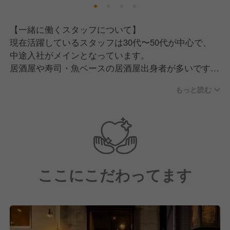
そこで現在は、一緒にお店を盛り上げていただける新
【一緒に働くスタッフについて】
しい仲間を募集中です！
現在活躍しているスタッフは30代〜50代が中心で、
中途入社がメインとなっています。
居酒屋や寿司・魚ベースの居酒屋出身者が多いです
が、中にはお店のファンになって「ここで働きた
もっと読む
い！」と入社してきたカフェ業態のマネージャー出身
者もいるなど、多様なバックグラウンドを持つメンバ
ーが集まっています。
【私たちが採用の中で大切にしていること】
全14席の小箱のお店で常連さんやリピーターさんも多
ここにこだわってます
いからこそ、お客様一人ひとりとしっかり向き合い、
対話を楽しめる方に向いているお店です。
そして、私たちはスキルや経験ではなく、あなたの
「人間性と素直さ」を見ています。