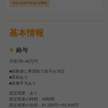
大きな夢でも小さな目標でも構いません。自分の人生
現場で実際に働きながら、業務内容への理解を深めて
コミュニケーションスキル
の目標や夢を実現するための手段として、マイルデザ
いきます。
インという場所を使ってほしい——そんな想いで、一
緒に働く仲間をお待ちしています。
当店は店長兼料理長スタイルで運営しているため、調
理と接客の両方をお任せします。
基本情報
慣れてきたら、売上・原価・人件費の管理、スタッフ
教育、シフト作成、メニュー考案など、店舗運営全般
を担っていただきます。
給与
全14席の小箱のお店だからこそ、スタッフ一人ひとり
の裁量権が大きく、あなたのアイデアや経験をダイレ
月収/35~40万円
クトにお店に反映させることができます。
■経験値と希望給で給与を決定
分からないことや不安なことがあれば、いつでも相談
■昇給あり
できる環境がありますので、安心して取り組んでくだ
■各種手当あり
さい。
固定残業：あり
固定残業の時間：45時間
固定残業の金額：81,225円〜92,835円