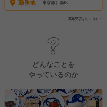
勤務地
選択可能 休みが多くても給与
東京都 目黒区
の調整ができればOK！ ■年末
年始休暇 ■有給休暇(取得率も
募集要項を先にみる
高いです) ■慶弔休暇 ■育休・
産休
どんなことを
やっているのか