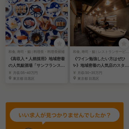
和食, 寿司・鮨 | 料理長・料理長候補
和食, 寿司・鮨 | レストランサービス・ホールスタッフ
《高収入＊人柄採用》地域密着
《ワイン勉強したい方はぜひ
の人気鮨酒場「サンフランスシ
✨》地域密着の人気店のスタッ
コ」調理兼店長候補
フを募集｜学芸大学駅
月収/35~40万円
月収/30~35万円
東京都 目黒区
東京都 目黒区