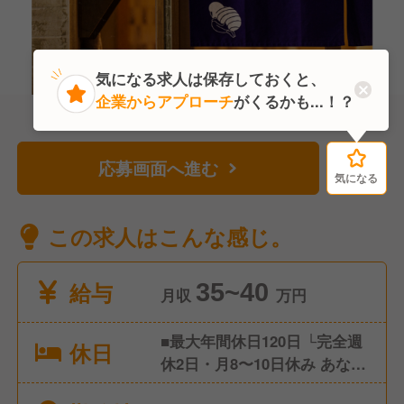
気になる求人は保存しておくと、
企業からアプローチ
がくるかも...！？
応募画面へ進む
気になる
気になる
この求人はこんな感じ。
給与
35~40
月収
万円
■最大年間休日120日 └完全週
休日
休2日・月8〜10日休み あなた
のライフスタイルに合わせて