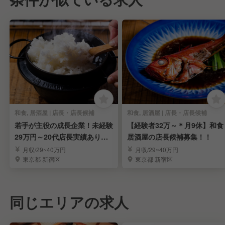
和食, 居酒屋 | 店長・店長候補
和食, 居酒屋 | 店長・店長候補
若手が主役の成長企業！未経験
【経験者32万～＊月9休】和食
29万円～20代店長実績あり◎
居酒屋の店長候補募集！！
店長候補募集
月収/29~40万円
月収/29~40万円
東京都 新宿区
東京都 新宿区
同じエリアの求人