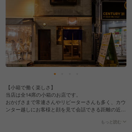
これには、日本が誇る実業家・稲盛和夫氏が唱えた
「人生の方程式＝能力×情熱×考え方」という言葉が
根底にあります。
能力や情熱はもちろん大切ですが、中でも「考え方」
がプラスに向いているかどうかが、仕事においては最
も重要だと考えています。
疲れた時やしんどい時、誰だってネガティブな気持ち
になることはあります。
ただ、それを口に出して周りに伝えてしまうと、スタ
ッフにもお客様にも伝染していってしまう。
だからこそ私たちは、口に出す言葉はポジティブに、
【小箱で働く楽しさ】
周りにいい影響を与えられる人と一緒に働きたいと考
当店は全14席の小箱のお店です。
えています。
おかげさまで常連さんやリピーターさんも多く、カウ
ンター越しにお客様と顔を見て会話できる距離の近さ
が、このお店ならではの魅力といえます。
《こんな人に来てほしい！》
もっと読む
だからこそスタッフ一人ひとりに任される範囲が広
■人間性・素直さを大切にできる方
く、裁量権を持って働けます。