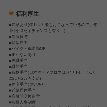
福利厚生
■昇給あり(年1回/面談もおこなっているので、年
1回を待たずチャンスも有り！)
■制服貸与
■髪型自由
■バイク・車通勤OK
■まかないあり
■役職手当
■職能手当
■資格手当(日本酒ディプロマは月1万円、ソムリ
エは月2万円支給)
■住宅手当(規定あり)
■近隣居住手当
■店舗間交換留学
■抜擢人事制度