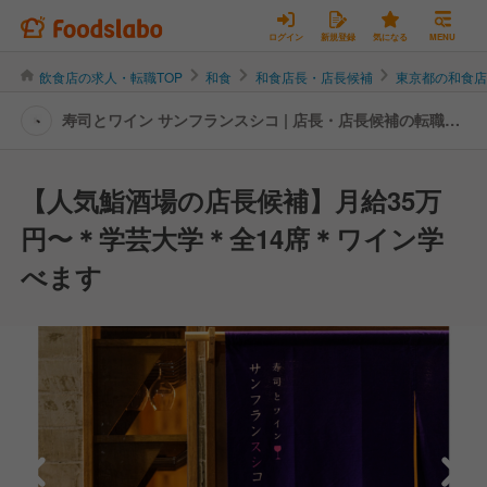
ログイン
新規登録
気になる
MENU
飲食店の求人・転職TOP
和食
和食店長・店長候補
東京都の和食
寿司とワイン サンフランスシコ | 店長・店長候補の転職・
求人情報
【人気鮨酒場の店長候補】月給35万
円〜＊学芸大学＊全14席＊ワイン学
べます