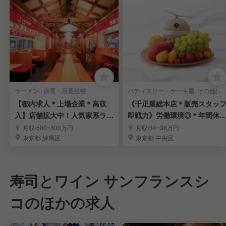
ラーメン | 店長・店長候補
パティスリー・ケーキ屋, その他(料理ジャンル) | 店長・店長候補
【都内求人＊上場企業＊高収
《千疋屋総本店＊販売スタッ
入】店舗拡大中！人気家系ラー
即戦力》労働環境◎＊年間休1
メン「町田商店」
15日＊賞与年3回
月収/500~800万円
月収/34~38万円
東京都 練馬区
東京都 中央区
寿司とワイン サンフランスシ
コのほかの求人