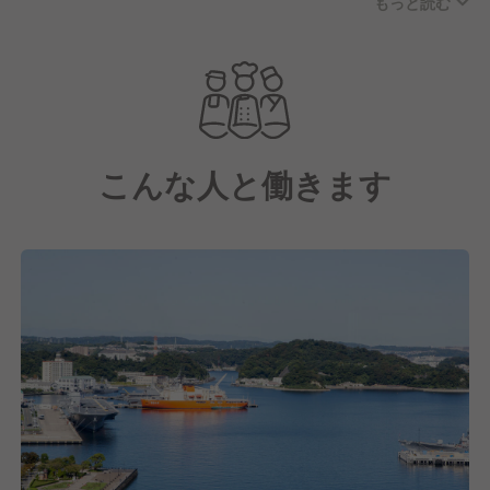
もっと読む
スピタリティを提供し、地元に愛されるホテルを目指
しています。
こんな人と働きます