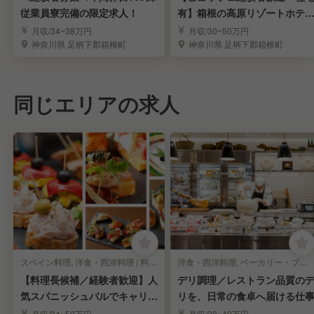
従業員寮完備の限定求人！
有】箱根の高原リゾートホテ
の料理長候補を募集
月収/34~38万円
月収/30~50万円
神奈川県 足柄下郡箱根町
神奈川県 足柄下郡箱根町
同じエリアの求人
スペイン料理, 洋食・西洋料理 | 料理長・料理長候補
洋食・西洋料理, ベーカリー・ブーランジェリー | 料理長・料理長候補
【料理長候補／経験者歓迎】人
デリ調理／レストラン品質の
気スパニッシュバルでキャリア
リを、日常の食卓へ届ける仕
アップ
月収/34~50万円
月収/28~40万円