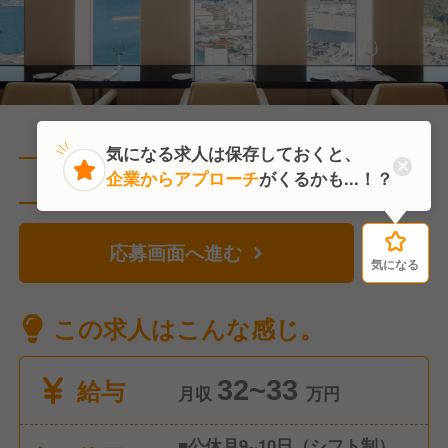
気になる求人は保存しておくと、
企業からアプローチ
がくるかも...！？
直近1人がこの求人を検討中
応募画面へ進む
気になる
気になる
この求人はこんな感じ。
給与
32~33
月収
万円
■公休月9~10日（シフト制）