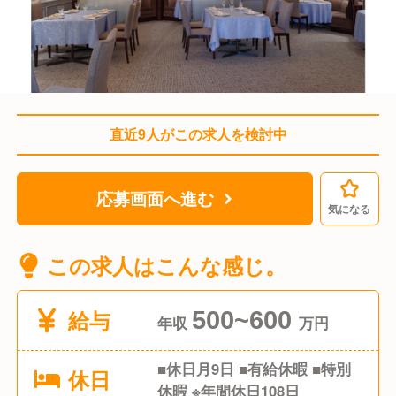
直近9人がこの求人を検討中
応募画面へ進む
気になる
この求人はこんな感じ。
給与
500~600
年収
万円
■休日月9日 ■有給休暇 ■特別
休日
休暇 ※年間休日108日