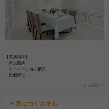
【業務内容】
・新規開業
・オペレーション構築
・原価管理
・食材受発注/食材調達/業者選定
もっと読む
・メニュー作成/考案
・コンサルタントとの打ち合わせ
身につくスキル
【その他】