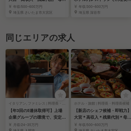
安定＊労働環境良し
補を募集！月9日休
年収/500~600万円
年収/300~600万円
埼玉県 さいたま市大宮区
埼玉県 深谷市
同じエリアの求人
イタリアン, ファミレス | 料理長・料理長候補
ホテル・旅館 | 料理長・料理長候補
【年3回の5連休取得可】上場
【新店のシェフ候補・即戦力
企業グループの環境で、安定し
大宮＊高収入＊残業代別＊母
たキャリアアップ！
安定＊労働環境良し
月収/24~35万円
年収/500~600万円
埼玉県 入間市
埼玉県 さいたま市大宮区