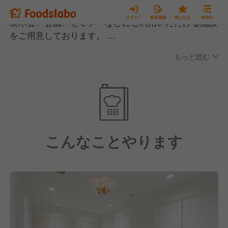
加え、数々の学会、
ログイン
新規登録
気になる
MENU
展示会、会議、セミナーなどにご利用いただける施設
をご用意しております。
さらに、より大規模な会議や宴会コンベンションなど
もっと読む
には、当ホテルの
提携施設であり、隣接している「ソニックシティ」を
ご利用いただく
こともできます。
また、当ホテルからさいたまスーパーアリーナまでも
約10分と、大規模
こんなことやります
施設が近くにある上、周辺施設への出張パーティも承
っております。
ビジネスや観光の拠点としても快適にお過ごしいただ
けます。