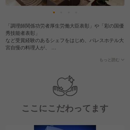
「調理師関係功労者厚生労働大臣表彰」や「彩の国優
秀技能者表彰」
など受賞経験のあるシェフをはじめ、パレスホテル大
宮自慢の料理人が、
こだわりの旬の食材を活かし、季節ごとの味覚をお楽
もっと読む
しみいただけるよう、
腕をふるいます。和洋中のお食事を楽しめるほか、パ
レスホテル伝統の
ローストビーフもご堪能いただけます。
また、スイーツにもこだわっており、厳選した食材を
使用したパレス
ここにこだわってます
ホテル伝統の味を提供しております。
域密着型コミュニティホテルとして、地元埼玉県産の
食材を積極的に
取り入れています。従業員も埼玉県、および北関東が