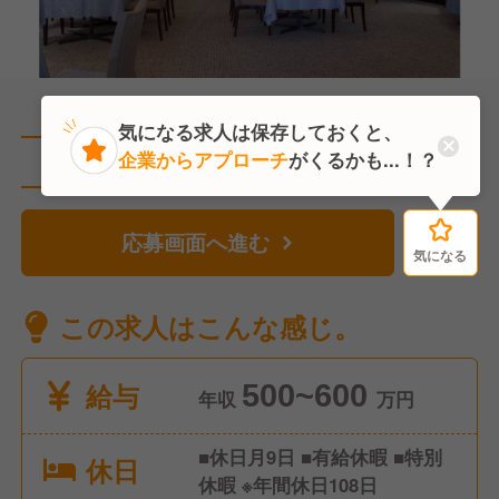
気になる求人は保存しておくと、
企業からアプローチ
がくるかも...！？
直近8人がこの求人を検討中
応募画面へ進む
気になる
気になる
この求人はこんな感じ。
給与
500~600
年収
万円
■休日月9日 ■有給休暇 ■特別
休日
休暇 ※年間休日108日