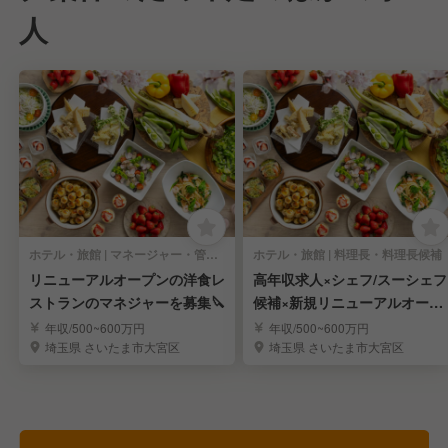
人
ホテル・旅館 | マネージャー・管理職(料飲)
ホテル・旅館 | 料理長・料理長候補
リニューアルオープンの洋食レ
高年収求人×シェフ/スーシェフ
ストランのマネジャーを募集🔪
候補×新規リニューアルオープ
ン🍳
年収/500~600万円
年収/500~600万円
埼玉県 さいたま市大宮区
埼玉県 さいたま市大宮区