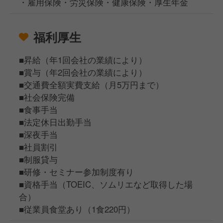
・雇用保険・労災保険・健康保険・厚生年金
福利厚生
■昇給（年1回会社の業績により）
■賞与（年2回会社の業績により）
■交通費全額実費支給（月5万円まで）
■社会保険完備
■食事手当
■法定休日出勤手当
■深夜手当
■社員割引
■制服貸与
■研修・セミナー参加制度有り
■資格手当（TOEIC、ソムリエなど取得した場
合）
■従業員食堂あり（1食220円）