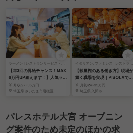
ラーメン | レストランサービス・ホールスタッフ
イタリアン, ファミレス | レストランサービス・ホールスタッフ
【年3回の昇給チャンス！MAX
【裁量権のある働き方】現場
6万円UP狙えます！】人気ラー
輝く職場を実現｜PISOLAで店
メンの社員募集
長候補募集
月収/27~35万円
月収/24~35万円
埼玉県 さいたま市岩槻区
埼玉県 入間市
パレスホテル大宮 オープニン
グ案件のため未定のほかの求