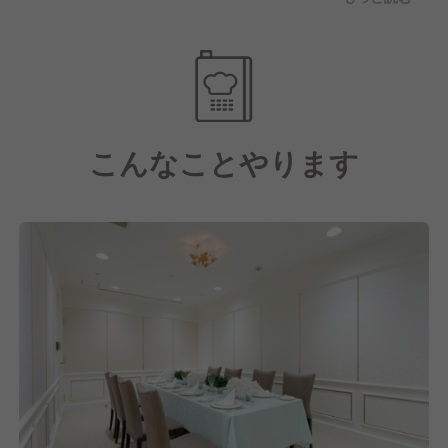
には、当ホテルの
提携施設であり、隣接している「ソニックシティ」を
ご利用いただく
こともできます。
また、当ホテルからさいたまスーパーアリーナまでも
約10分と、大規模
こんなことやります
施設が近くにある上、周辺施設への出張パーティも承
っております。
ビジネスや観光の拠点としても快適にお過ごしいただ
けます。