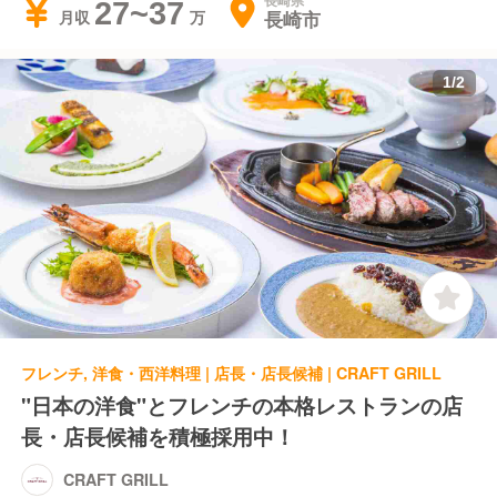
長崎県
27~37
長崎市
月収
1
/
2
フレンチ, 洋食・西洋料理 | 店長・店長候補 | CRAFT GRILL
"日本の洋食"とフレンチの本格レストランの店
長・店長候補を積極採用中！
CRAFT GRILL