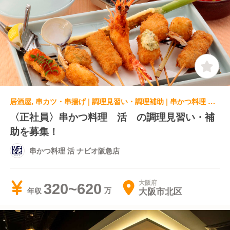
居酒屋, 串カツ・串揚げ | 調理見習い・調理補助 | 串かつ料理 活 ナビオ阪急店
〈正社員〉串かつ料理 活 の調理見習い・補
助を募集！
串かつ料理 活 ナビオ阪急店
大阪府
320~620
大阪市北区
年収