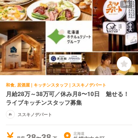
1
/
4
和食, 居酒屋 | キッチンスタッフ | ススキノデパート
月給28万～38万可／休み月8〜10日 魅せる！
ライブキッチンスタッフ募集
ススキノデパート
北海道
28~38