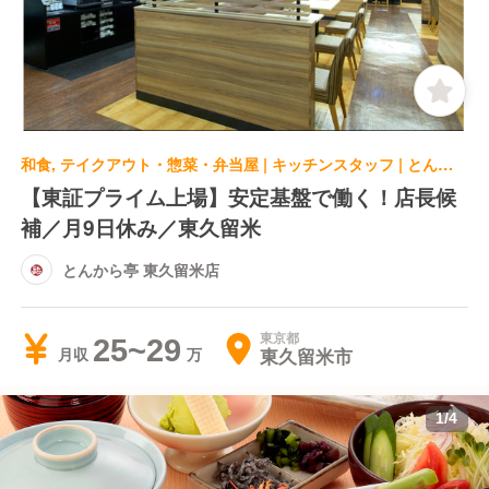
和食, テイクアウト・惣菜・弁当屋 | キッチンスタッフ | とんから亭 東久留米店
【東証プライム上場】安定基盤で働く！店長候
補／月9日休み／東久留米
とんから亭 東久留米店
東京都
25~29
東久留米市
月収
1
/
4