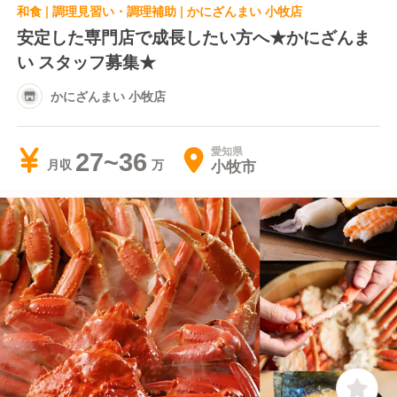
和食 | 調理見習い・調理補助 | かにざんまい 小牧店
安定した専門店で成長したい方へ★かにざんま
い スタッフ募集★
かにざんまい 小牧店
愛知県
27~36
小牧市
月収