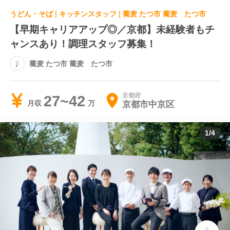
うどん・そば | キッチンスタッフ | 蕎麦 たつ市 蕎麦 たつ市
【早期キャリアアップ◎／京都】未経験者もチ
ャンスあり！調理スタッフ募集！
蕎麦 たつ市 蕎麦 たつ市
京都府
27~42
京都市中京区
月収
1
/
4