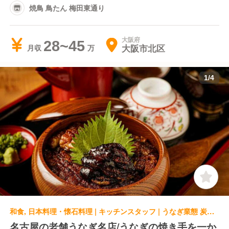
焼鳥 鳥たん 梅田東通り
大阪府
28~45
大阪市北区
月収
1
/
4
和食, 日本料理・懐石料理 | キッチンスタッフ | うなぎ業態 炭焼うな富士 大丸京都店
名古屋の老舗うなぎ名店/うなぎの焼き手を一か