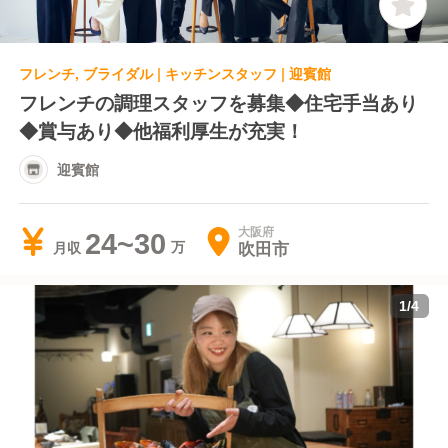
フレンチ, ブライダル | キッチンスタッフ | 迎賓館
フレンチの調理スタッフを募集◆住宅手当あり
◆賞与あり◆他福利厚生が充実！
迎賓館
大阪府
24~30
吹田市
月収
1
/
4