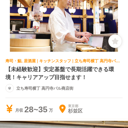
寿司・鮨, 居酒屋 | キッチンスタッフ | 立ち寿司横丁 高円寺パル商店街
【未経験歓迎】安定基盤で長期活躍できる環
境！キャリアアップ目指せます！
立ち寿司横丁 高円寺パル商店街
東京都
28~35
杉並区
月収