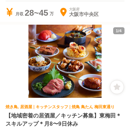
大阪府
28~45
大阪市中央区
月収
1
/
4
焼き鳥, 居酒屋 | キッチンスタッフ | 焼鳥 鳥たん 梅田東通り
【地域密着の居酒屋／キッチン募集】東梅田＊
スキルアップ＊月8〜9日休み