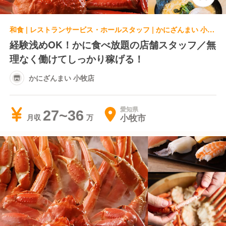
和食 | レストランサービス・ホールスタッフ | かにざんまい 小牧店
経験浅めOK！かに食べ放題の店舗スタッフ／無
理なく働けてしっかり稼げる！
かにざんまい 小牧店
愛知県
27~36
小牧市
月収