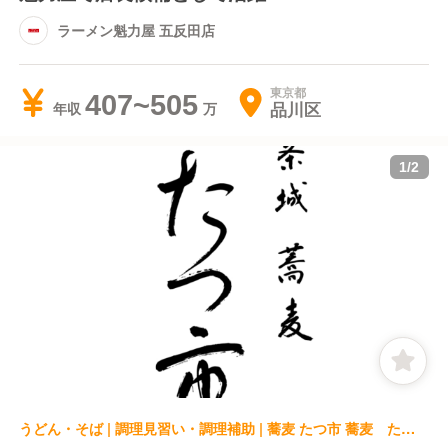
ラーメン魁力屋 五反田店
東京都
407~505
品川区
年収
1
/
2
うどん・そば | 調理見習い・調理補助 | 蕎麦 たつ市 蕎麦 たつ市