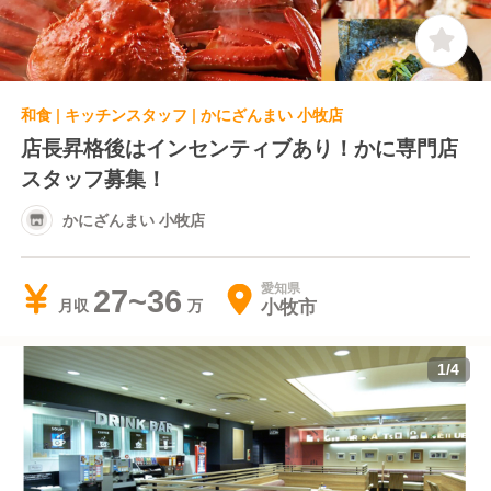
和食 | キッチンスタッフ | かにざんまい 小牧店
店長昇格後はインセンティブあり！かに専門店
スタッフ募集！
かにざんまい 小牧店
愛知県
27~36
小牧市
月収
1
/
4