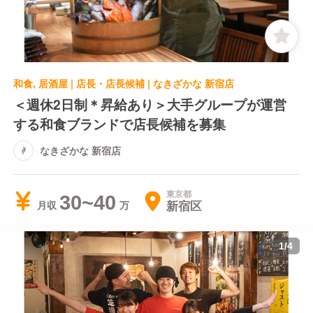
和食, 居酒屋 | 店長・店長候補 | なきざかな 新宿店
＜週休2日制＊昇給あり＞大手グループが運営
する和食ブランドで店長候補を募集
なきざかな 新宿店
東京都
30~40
新宿区
月収
1
/
4