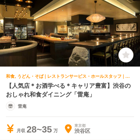
和食, うどん・そば | レストランサービス・ホールスタッフ | 雷庵
【人気店＊お酒学べる＊キャリア豊富】渋谷の
おしゃれ和食ダイニング「雷庵」
雷庵
東京都
28~35
渋谷区
月収